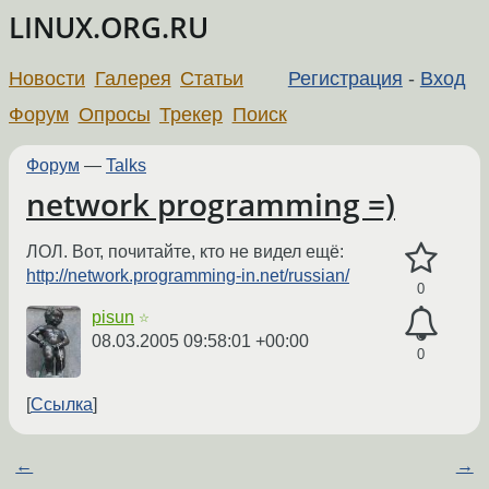
LINUX.ORG.RU
Новости
Галерея
Статьи
Регистрация
-
Вход
Форум
Опросы
Трекер
Поиск
Форум
—
Talks
network programming =)
ЛОЛ. Вот, почитайте, кто не видел ещё:
http://network.programming-in.net/russian/
0
pisun
☆
08.03.2005 09:58:01 +00:00
0
Ссылка
←
→