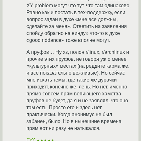
XY-problem могут что тут, что там одинаково.
Равно как и постать в тех-поддержку, если
вопрос задан в духе «мне все должны,
сделайте за меня». Ответить на заявления
«пойду обратно на винду» что-то в духе
«good riddance» тоже вполне могут.
А пруфов… Ну хз, полон r/linux, r/archlinux и
прочие этих пруфов, не говоря уж о менее
«культурных» местах (на реддите карма же,
и все показательно вежливые). Но сейчас
мне искать темы, где такие же дурачки
приходят, конечно же, лень. Но нет, именно
прямо совсем прям вопиющего хамства
пруфов не будет, да я и не заявлял, что оно
там есть. Просто его и здесь нет
практически. Когда анонимус не был
забанен, было. Но в нынешние времена
прям вот ни разу не натыкался.
CrX
★★★★★