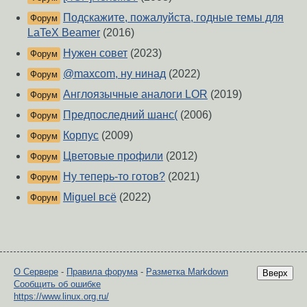
Подскажите, пожалуйста, годные темы для
Форум
LaTeX Beamer
(2016)
Нужен совет
(2023)
Форум
@maxcom, ну нинад
(2022)
Форум
Англоязычные аналоги LOR
(2019)
Форум
Предпоследний шанс(
(2006)
Форум
Корпус
(2009)
Форум
Цветовые профили
(2012)
Форум
Ну теперь-то готов?
(2021)
Форум
Miguel всё
(2022)
Форум
О Сервере
-
Правила форума
-
Разметка Markdown
Вверх
Сообщить об ошибке
https://www.linux.org.ru/