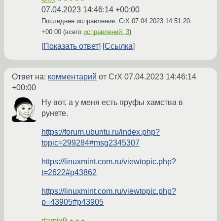
07.04.2023 14:46:14 +00:00
Последнее исправление: CrX
07.04.2023 14:51:20
+00:00
(всего
исправлений: 3
)
Показать ответ
Ссылка
Ответ на:
комментарий
от CrX
07.04.2023 14:46:14
+00:00
Ну вот, а у меня есть пруфы хамства в
рунете.
https://forum.ubuntu.ru/index.php?
topic=299284#msg2345307
https://linuxmint.com.ru/viewtopic.php?
t=2622#p43862
https://linuxmint.com.ru/viewtopic.php?
p=43905#p43905
damix9
★★★