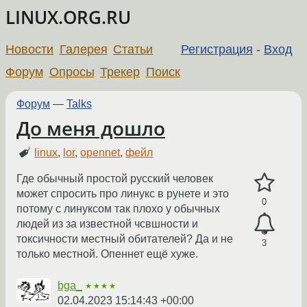
LINUX.ORG.RU
Новости
Галерея
Статьи
Регистрация
-
Вход
Форум
Опросы
Трекер
Поиск
Форум
—
Talks
До меня дошло
linux
,
lor
,
opennet
,
фейл
Где обычный простой русский человек
может спросить про линукс в рунете и это
0
потому с линуксом так плохо у обычных
людей из за известной чсвшности и
токсичности местный обитателей? Да и не
3
только местной. Опеннет ещё хуже.
bga_
★★★★
02.04.2023 15:14:43 +00:00