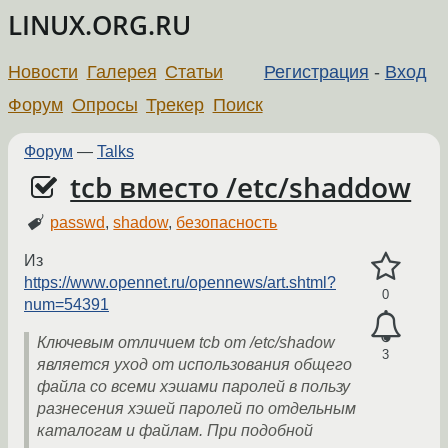
LINUX.ORG.RU
Новости
Галерея
Статьи
Регистрация
-
Вход
Форум
Опросы
Трекер
Поиск
Форум
—
Talks
tcb вместо /etc/shaddow
passwd
,
shadow
,
безопасность
Из
https://www.opennet.ru/opennews/art.shtml?
0
num=54391
Ключевым отличием tcb от /etc/shadow
3
является уход от использования общего
файла со всеми хэшами паролей в пользу
разнесения хэшей паролей по отдельным
каталогам и файлам. При подобной