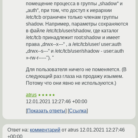
помещение процесса в группы „shadow“ и
„auth“, при том, что доступ к иерархии
/etc/tcb ограничен только членам группы
shadow. Например, параметры сохраняются
в файле /etc/tcb/user/shadow, где каталог
/etc/tcb принадлежит root:shadow и имеет
права „drwx--x---“ , а /etc/tcb/user/ user:auth
„drwx--s---“ и /etc/tcb/user/shadow - user:auth
»-rw-r-----"). "
Для пользователя ничего не поменяется. (В
следующий раз глаза на продажу изымем.
Потому что они явно не используются.)
atrus
★★★★★
12.01.2021 12:27:46 +00:00
Показать ответы
Ссылка
Ответ на:
комментарий
от atrus
12.01.2021 12:27:46
+00:00