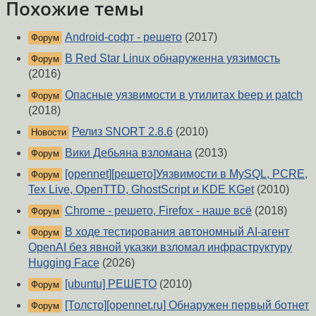
Похожие темы
Android-софт - решето
(2017)
Форум
В Red Star Linux обнаруженна уязимость
Форум
(2016)
Опасные уязвимости в утилитах beep и patch
Форум
(2018)
Релиз SNORT 2.8.6
(2010)
Новости
Вики Дебьяна взломана
(2013)
Форум
[opennet][решето]Уязвимости в MySQL, PCRE,
Форум
Tex Live, OpenTTD, GhostScript и KDE KGet
(2010)
Chrome - решето, Firefox - наше всё
(2018)
Форум
В ходе тестирования автономный AI-агент
Форум
OpenAI без явной указки взломал инфраструктуру
Hugging Face
(2026)
[ubuntu] РЕШЕТО
(2010)
Форум
[Толсто][opennet.ru] Обнаружен первый ботнет
Форум