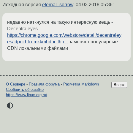
Исходная версия
eternal_sorrow
,
04.03.2018 05:36
:
недавно наткнулся на такую интересную вещь -
Decentraleyes
https://chrome.google.com/webstore/detail/decentraley
es/ldpochfccmkkmhdbclfhp...
заменяет популярные
CDN локальными файлами
О Сервере
-
Правила форума
-
Разметка Markdown
Вверх
Сообщить об ошибке
https://www.linux.org.ru/