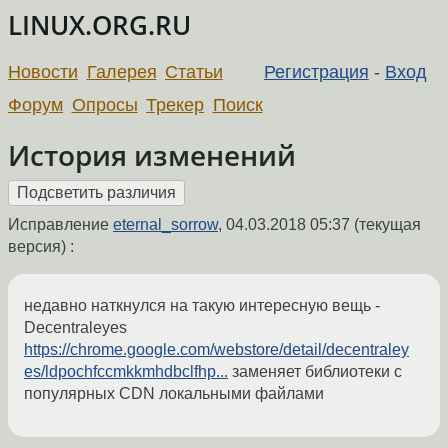
LINUX.ORG.RU
Новости
Галерея
Статьи
Регистрация
-
Вход
Форум
Опросы
Трекер
Поиск
История изменений
Исправление
eternal_sorrow
,
04.03.2018 05:37
(текущая
версия) :
недавно наткнулся на такую интересную вещь -
Decentraleyes
https://chrome.google.com/webstore/detail/decentraley
es/ldpochfccmkkmhdbclfhp...
заменяет библиотеки с
популярных CDN локальными файлами