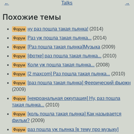
←
Talks
→
Похожие темы
ну раз пошла такая пьянка!
(2014)
Форум
Раз уж пошла такая пьянка...
(2014)
Форум
[Раз пошла такая пьянка]Музыка
(2009)
Форум
[фотке] раз пошла такая пьянка...
(2010)
Форум
Коли уж пошла такая пьянка...
(2008)
Форум
[2 maxcom] Раз пошла такая пьянка...
(2010)
Форум
[раз пошла такая пьянка] Феерический фьюжн
Форум
(2009)
[некроанальная оккупация] Ну, раз пошла
Форум
такая пьянка...
(2010)
[коль пошла такая пьянка] Как называется
Форум
фильм?
(2009)
раз пошла уж пьянка [в тему про музыку]
Форум