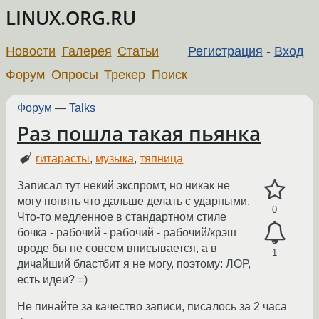
LINUX.ORG.RU
Новости
Галерея
Статьи
Регистрация
-
Вход
Форум
Опросы
Трекер
Поиск
Форум
—
Talks
Раз пошла такая пьянка
гитарасты
,
музыка
,
тяпница
Записал тут некий экспромт, но никак не
могу понять что дальше делать с ударными.
0
Что-то медленное в стандартном стиле
бочка - рабочий - рабочий - рабочий/крэш
вроде бы не совсем вписывается, а в
1
дичайший бластбит я не могу, поэтому: ЛОР,
есть идеи? =)
Не пинайте за качество записи, писалось за 2 часа