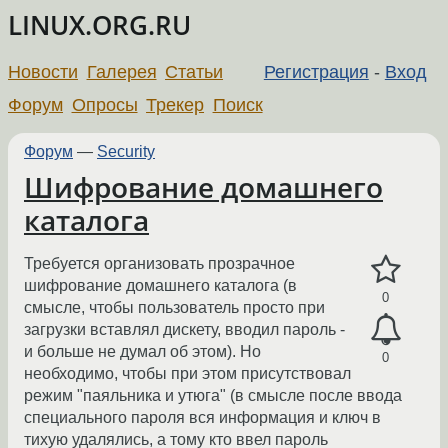
LINUX.ORG.RU
Новости
Галерея
Статьи
Регистрация
-
Вход
Форум
Опросы
Трекер
Поиск
Форум
—
Security
Шифрование домашнего
каталога
Требуется организовать прозрачное
шифрование домашнего каталога (в
0
смысле, чтобы пользователь просто при
загрузки вставлял дискету, вводил пароль -
и больше не думал об этом). Но
0
необходимо, чтобы при этом присутствовал
режим "паяльника и утюга" (в смысле после ввода
специального пароля вся информация и ключ в
тихую удалялись, а тому кто ввел пароль