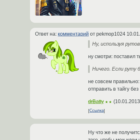
Ответ на:
комментарий
от pekmop1024
10.01
Ну, используя руто
ну смотри: поставил ты
Ничего. Если руту 
не совсем правильно:
отправить в тайгу без
drBatty
(
10.01.2013
★★
Ссылка
Ну что же не получитс
того, чтобы мои идеи