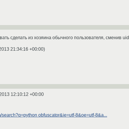
ть сделать из хозяина обычного пользователя, сменив uid 
2013 21:34:16 +00:00
)
2013 12:10:12 +00:00
/search?q=python obfuscator&ie=utf-8&oe=utf-8&a...