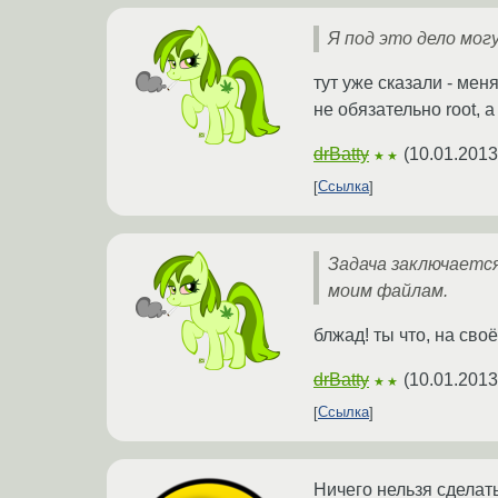
Я под это дело мог
тут уже сказали - мен
не обязательно root, а
drBatty
(
10.01.2013
★★
Ссылка
Задача заключается
моим файлам.
блжад! ты что, на св
drBatty
(
10.01.2013
★★
Ссылка
Ничего нельзя сделат