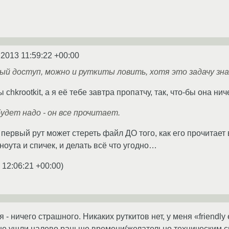
.2013 11:59:22 +00:00
вый доступ, можно и руткиты ловить, хотя это задачу зн
 chkrootkit, а я её тебе завтра пропатчу, так, что-бы она ни
будет надо - он все прочитает.
 первый рут может стереть файл ДО того, как его прочитает
 ноута и спичек, и делать всё что угодно…
 12:06:21 +00:00
)
я - ничего страшного. Никаких руткитов нет, у меня «friendl
 не ушли налево раньше времени(желательно техническим с