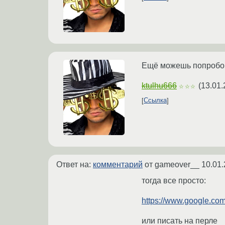
Ещё можешь попробова
ktulhu666
(
13.01.
☆☆☆
Ссылка
Ответ на:
комментарий
от gameover__
10.01.
тогда все просто:
https://www.google.com
или писать на перле