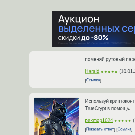
поменяй рутовый паро
Harald
(
10.01.
★★★★★
Ссылка
Используй криптокон
TrueCrypt в помощь.
pekmop1024
(
★★★★★
Показать ответ
Ссылка