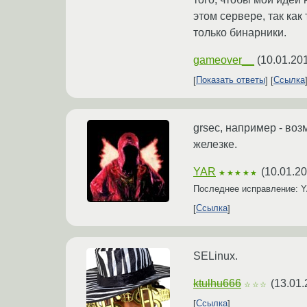
этом сервере, так как
только бинарники.
gameover__
(
10.01.20
Показать ответы
Ссылка
grsec, например - воз
железке.
YAR
(
10.01.20
★★★★★
Последнее исправление: 
Ссылка
SELinux.
ktulhu666
(
13.01.
☆☆☆
Ссылка