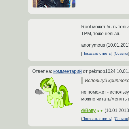
Root может быть толь
TPM, тоже нельзя.
anonymous
(
10.01.201
Показать ответы
Ссылка
Ответ на:
комментарий
от pekmop1024
10.01
Используй крипток
не поможет - использ
можно читать/менять и
drBatty
(
10.01.2013
★★
Показать ответы
Ссылка