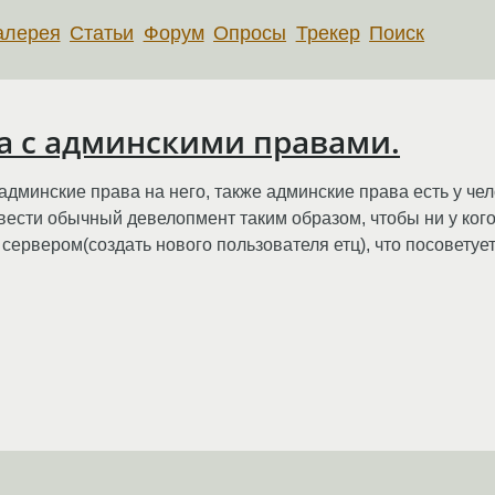
алерея
Статьи
Форум
Опросы
Трекер
Поиск
а с админскими правами.
админские права на него, также админские права есть у че
 вести обычный девелопмент таким образом, чтобы ни у ког
с сервером(создать нового пользователя етц), что посоветуе