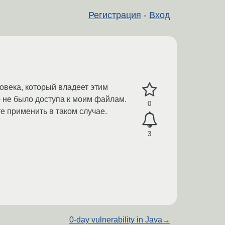
Регистрация
-
Вход
ловека, который владеет этим
о не было доступа к моим файлам.
0
те применить в таком случае.
3
0-day vulnerability in Java
→