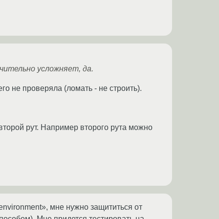
ачительно усложняет, да.
чего не проверяла (ломать - не строить).
 второй рут. Например второго рута можно
y environment», мне нужно защититься от
пособом). Мне придется тестировать на