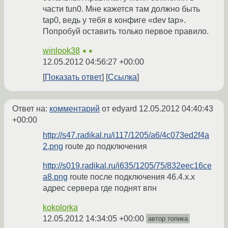
части tun0. Мне кажется там должно быть
tap0, ведь у тебя в конфиге «dev tap».
Попробуй оставить только первое правило.
winlook38
★★
12.05.2012 04:56:27 +00:00
Показать ответ
Ссылка
Ответ на:
комментарий
от edyard
12.05.2012 04:40:43
+00:00
http://s47.radikal.ru/i117/1205/a6/4c073ed2f4a
2.png
route до подключения
http://s019.radikal.ru/i635/1205/75/832eec16ce
a8.png
route после подключения 46.4.x.x
адрес сервера где поднят впн
kokolorka
12.05.2012 14:34:05 +00:00
автор топика