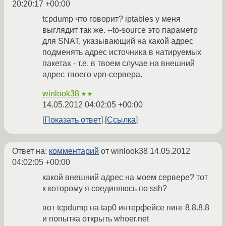
20:20:17 +00:00
tcpdump что говорит? iptables у меня
выглядит так же. --to-source это параметр
для SNAT, указывающий на какой адрес
подменять адрес источника в натируемых
пакетах - т.е. в твоем случае на внешний
адрес твоего vpn-сервера.
winlook38
★★
14.05.2012 04:02:05 +00:00
Показать ответ
Ссылка
Ответ на:
комментарий
от winlook38
14.05.2012
04:02:05 +00:00
какой внешний адрес на моем сервере? тот
к которому я соединяюсь по ssh?
вот tcpdump на tap0 интерфейсе пинг 8.8.8.8
и попытка открыть whoer.net