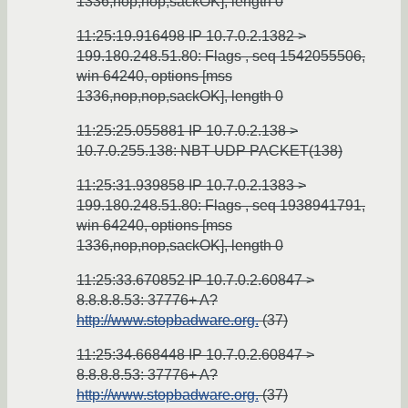
1336,nop,nop,sackOK], length 0
11:25:19.916498 IP 10.7.0.2.1382 >
199.180.248.51.80: Flags
, seq 1542055506,
win 64240, options [mss
1336,nop,nop,sackOK], length 0
11:25:25.055881 IP 10.7.0.2.138 >
10.7.0.255.138: NBT UDP PACKET(138)
11:25:31.939858 IP 10.7.0.2.1383 >
199.180.248.51.80: Flags
, seq 1938941791,
win 64240, options [mss
1336,nop,nop,sackOK], length 0
11:25:33.670852 IP 10.7.0.2.60847 >
8.8.8.8.53: 37776+ A?
http://www.stopbadware.org.
(37)
11:25:34.668448 IP 10.7.0.2.60847 >
8.8.8.8.53: 37776+ A?
http://www.stopbadware.org.
(37)