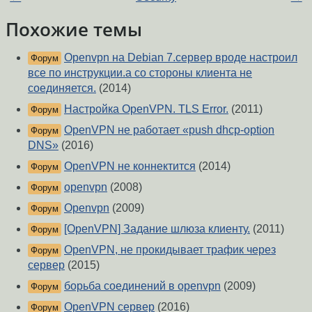
Похожие темы
Openvpn на Debian 7.сервер вроде настроил
Форум
все по инструкции.а со стороны клиента не
соединяется.
(2014)
Настройка OpenVPN. TLS Error.
(2011)
Форум
OpenVPN не работает «push dhcp-option
Форум
DNS»
(2016)
OpenVPN не коннектится
(2014)
Форум
openvpn
(2008)
Форум
Openvpn
(2009)
Форум
[OpenVPN] Задание шлюза клиенту.
(2011)
Форум
OpenVPN, не прокидывает трафик через
Форум
сервер
(2015)
борьба соединений в openvpn
(2009)
Форум
OpenVPN сервер
(2016)
Форум