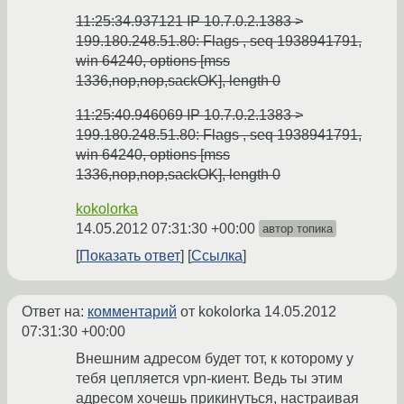
11:25:34.937121 IP 10.7.0.2.1383 >
199.180.248.51.80: Flags
, seq 1938941791,
win 64240, options [mss
1336,nop,nop,sackOK], length 0
11:25:40.946069 IP 10.7.0.2.1383 >
199.180.248.51.80: Flags
, seq 1938941791,
win 64240, options [mss
1336,nop,nop,sackOK], length 0
kokolorka
14.05.2012 07:31:30 +00:00
автор топика
Показать ответ
Ссылка
Ответ на:
комментарий
от kokolorka
14.05.2012
07:31:30 +00:00
Внешним адресом будет тот, к которому у
тебя цепляется vpn-киент. Ведь ты этим
адресом хочешь прикинуться, настраивая