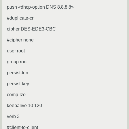
push «dhcp-option DNS 8.8.8.8»
#duplicate-cn
cipher DES-EDE3-CBC
#cipher none
user root
group root
persist-tun
persist-key
comp-lzo
keepalive 10 120
verb 3
#client-to-client