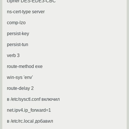
cipher DES-EDE3-CBC
ns-cert-type server
comp-lzo
persist-key
persist-tun
verb 3
route-method exe
win-sys 'env'
route-delay 2
в /etc/sysctl.conf включил
net.ipv4.ip_forward=1
в /etc/rc.local добавил