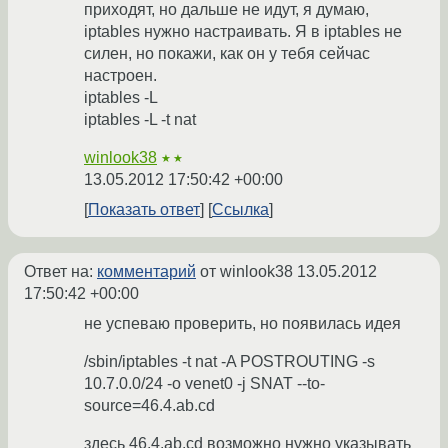
приходят, но дальше не идут, я думаю,
iptables нужно настраивать. Я в iptables не
силен, но покажи, как он у тебя сейчас
настроен.
iptables -L
iptables -L -t nat
winlook38
★★
13.05.2012 17:50:42 +00:00
Показать ответ
Ссылка
Ответ на:
комментарий
от winlook38
13.05.2012
17:50:42 +00:00
не успеваю проверить, но появилась идея
/sbin/iptables -t nat -A POSTROUTING -s
10.7.0.0/24 -o venet0 -j SNAT --to-
source=46.4.ab.cd
здесь 46.4.ab.cd возможно нужно указывать