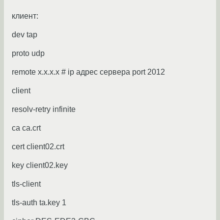
клиент:
dev tap
proto udp
remote x.x.x.x # ip адрес сервера port 2012
client
resolv-retry infinite
ca ca.crt
cert client02.crt
key client02.key
tls-client
tls-auth ta.key 1