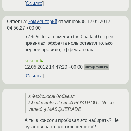
Ссылка
Ответ на:
комментарий
от winlook38
12.05.2012
04:56:27 +00:00
в /etc/rc.local поменял tun0 на tap0 в трех
правилах, эффекта ноль оставил только
первое правило, эффекта ноль
kokolorka
12.05.2012 14:47:20 +00:00
автор топика
Ссылка
в /etc/rc.local добавил
/sbin/iptables -t nat -A POSTROUTING -o
venet0 -j MASQUERADE
А ты в консоли пробовал это набирать? Не
ругается на отсутствие цепочки?