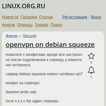
LINUX.ORG.RU
Новости
Галерея
Статьи
Регистрация
-
Вход
Форум
Опросы
Трекер
Поиск
Форум
—
Security
openvpn on debian squeeze
помогите с конфигами, вроде все настроил
но после подключения к серверу, у клиента
0
нет интернета
сервер debian squeeze клиент windows xp\7
1
конфиг на сервере:
daemon proto udp
local x.x.x.x #ip адрес сервера