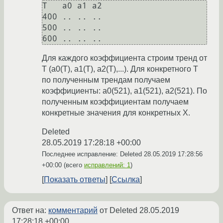
T   a0 a1 a2

400 .. .. ..

500 .. .. ..

Для каждого коэффициента строим тренд от
T (a0(T), a1(T), a2(T),...). Для конкретного T
по полученным трендам получаем
коэффициенты: a0(521), a1(521), a2(521). По
полученным коэффициентам получаем
конкретные значения для конкретных X.
Deleted
28.05.2019 17:28:18 +00:00
Последнее исправление: Deleted
28.05.2019 17:28:56
+00:00
(всего
исправлений: 1
)
Показать ответы
Ссылка
Ответ на:
комментарий
от Deleted
28.05.2019
17:28:18 +00:00