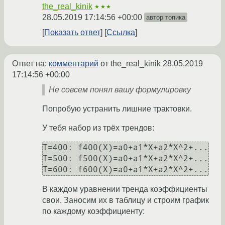
the_real_kinik
★★★
28.05.2019 17:14:56 +00:00
автор топика
Показать ответ
Ссылка
Ответ на:
комментарий
от the_real_kinik
28.05.2019
17:14:56 +00:00
Не совсем понял вашу формулировку
Попробую устранить лишние трактовки.
У тебя набор из трёх трендов:
T=400: f400(X)=a0+a1*X+a2*X^2+...

T=500: f500(X)=a0+a1*X+a2*X^2+...

В каждом уравнении тренда коэффициенты
свои. Заносим их в таблицу и строим график
по каждому коэффициенту: