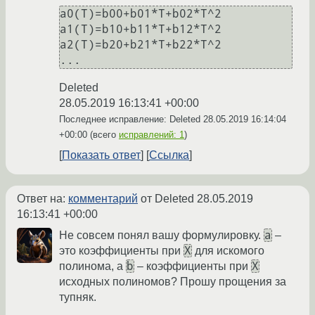
a0(T)=b00+b01*T+b02*T^2

a1(T)=b10+b11*T+b12*T^2

a2(T)=b20+b21*T+b22*T^2

Deleted
28.05.2019 16:13:41 +00:00
Последнее исправление: Deleted
28.05.2019 16:14:04
+00:00
(всего
исправлений: 1
)
Показать ответ
Ссылка
Ответ на:
комментарий
от Deleted
28.05.2019
16:13:41 +00:00
a
Не совсем понял вашу формулировку.
–
X
это коэффициенты при
для искомого
b
X
полинома, а
– коэффициенты при
исходных полиномов? Прошу прощения за
тупняк.