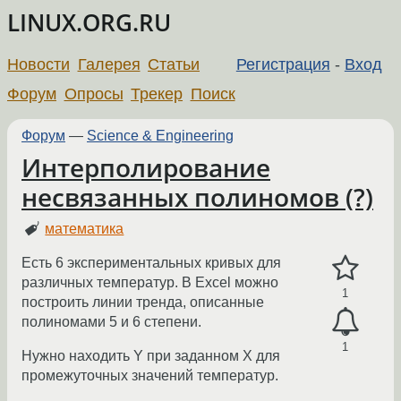
LINUX.ORG.RU
Новости
Галерея
Статьи
Регистрация
-
Вход
Форум
Опросы
Трекер
Поиск
Форум
—
Science & Engineering
Интерполирование
несвязанных полиномов (?)
математика
Есть 6 экспериментальных кривых для
различных температур. В Excel можно
1
построить линии тренда, описанные
полиномами 5 и 6 степени.
1
Нужно находить Y при заданном X для
промежуточных значений температур.