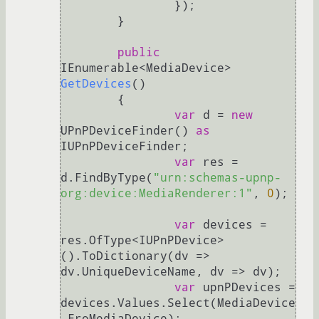
		});

	}

public
IEnumerable<MediaDevice> 
GetDevices
()
	{

var
 d = 
new
UPnPDeviceFinder() 
as
IUPnPDeviceFinder;

var
 res = 
d.FindByType(
"urn:schemas-upnp-
org:device:MediaRenderer:1"
, 
0
);

var
 devices = 
res.OfType<IUPnPDevice>
().ToDictionary(dv => 
dv.UniqueDeviceName, dv => dv);

var
 upnPDevices = 
devices.Values.Select(MediaDevice
.FroMediaDevice);
