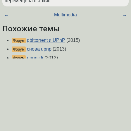
перемещена в архив.
←
Multimedia
→
Похожие темы
qbittorrent и UPnP
(2015)
Форум
снова upnp
(2013)
Форум
upnp cli
(2012)
Форум
rtorrent+upnp
(2008)
Форум
Безопасно ли включение UPNP ?
(2018)
Форум
настройка openvpn с upnp
(2020)
Форум
Ковыряем RTSP
(2012)
Форум
Ковыряю hatexmpp
(2009)
Галерея
Проброс порта NAT-PMP UPnP
(2019)
Форум
Minidlna добавить пользовательские иконки
Форум
UPnP.
(2015)