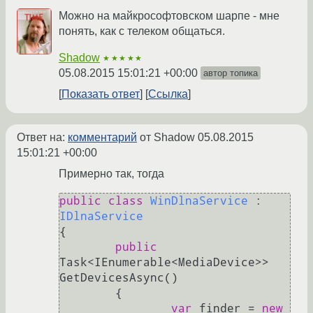
Можно на майкрософтовском шарпе - мне
понять, как с телеком общаться.
Shadow
★★★★★
05.08.2015 15:01:21 +00:00
автор топика
Показать ответ
Ссылка
Ответ на:
комментарий
от Shadow
05.08.2015
15:01:21 +00:00
Примерно так, тогда
public
class
WinDlnaService
 : 
IDlnaService
{

public
Task<IEnumerable<MediaDevice>> 
GetDevicesAsync()

	{

var
 finder = 
new