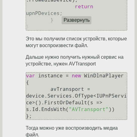
return
upnPDevices;

	}

Развернуть
Это мы получили список устройств, которые
могут воспроизвести файл.
Дальше нужно получить нужный сервис на
устройстве, нужен AVTransport
var
 instance = 
new
 WinDlnaPlayer

{

	avTransport = 
device.Services.OfType<IUPnPServi
ce>().FirstOrDefault(s => 
s.Id.EndsWith(
"AVTransport"
))

Тогда можно уже воспроизводить медиа
файл.