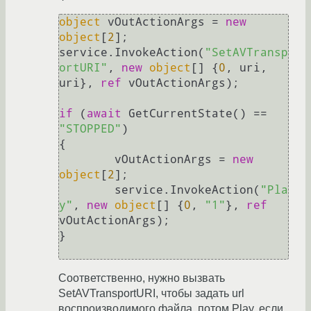
object
 vOutActionArgs = 
new
object
[
2
];

service.InvokeAction(
"SetAVTransp
ortURI"
, 
new
object
[] {
0
, uri, 
uri}, 
ref
 vOutActionArgs);

if
 (
await
 GetCurrentState() == 
"STOPPED"
)

{

	vOutActionArgs = 
new
object
[
2
];

	service.InvokeAction(
"Pla
y"
, 
new
object
[] {
0
, 
"1"
}, 
ref
vOutActionArgs);

}

Соответственно, нужно вызвать
SetAVTransportURI, чтобы задать url
воспроизводимого файла, потом Play, если