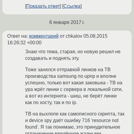
Показать ответ
Ссылка
6 января 2017 г.
Ответ на:
комментарий
от chkalov
05.08.2015
16:26:32 +00:00
Знаю что тема, старая, но новую решил не
создавать и поднять эту.
Тоже занялся отправкой линков на ТВ
производства samsung по upnp и вполне
успешно, только вот какая заковыка - ТВ на
ура жрёт линки с сервера в локальной сети,
а вот из интернета - шиш, не берёт линки
как по хосту, так и по ip.
ТВ на выхлопе как самописного скрипта, так
и device spy даёт ошибку 716 'resource not
found'. Я так понимаю, это принудительное
ограничение введённое жадными