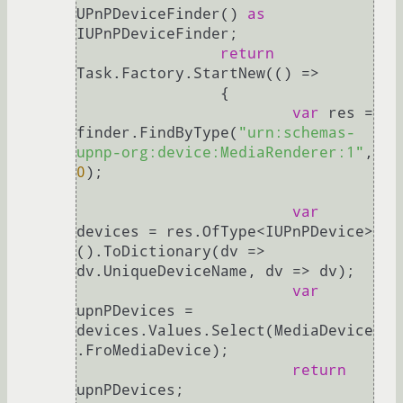
UPnPDeviceFinder() 
as
IUPnPDeviceFinder;

return
Task.Factory.StartNew(() =>

		{

var
 res = 
finder.FindByType(
"urn:schemas-
upnp-org:device:MediaRenderer:1"
, 
0
);

var
devices = res.OfType<IUPnPDevice>
().ToDictionary(dv => 
dv.UniqueDeviceName, dv => dv);

var
upnPDevices = 
devices.Values.Select(MediaDevice
.FroMediaDevice);

return
upnPDevices;
