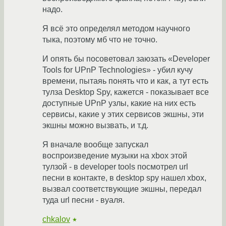
надо.
Я всё это определял методом научного
тыка, поэтому мб что не точно.
И опять бы посоветовал заюзать «Developer
Tools for UPnP Technologies» - убил кучу
времени, пытаяь понять что и как, а тут есть
тулза Desktop Spy, кажется - показывает все
доступные UPnP узлы, какие на них есть
сервисы, какие у этих сервисов экшны, эти
экшны можно вызвать, и т.д.
Я вначале вообще запускал
воспроизведение музыки на xbox этой
тулзой - в developer tools посмотрел url
песни в контакте, в desktop spy нашел xbox,
вызвал соответствующие экшны, передал
туда url песни - вуаля.
chkalov
★