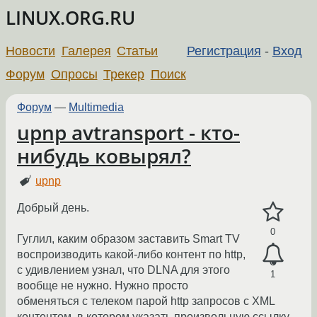
LINUX.ORG.RU
Новости
Галерея
Статьи
Регистрация
-
Вход
Форум
Опросы
Трекер
Поиск
Форум
—
Multimedia
upnp avtransport - кто-
нибудь ковырял?
upnp
Добрый день.
0
Гуглил, каким образом заставить Smart TV
воспроизводить какой-либо контент по http,
с удивлением узнал, что DLNA для этого
1
вообще не нужно. Нужно просто
обменяться с телеком парой http запросов с XML
контентом, в котором указать произвольную ссылку