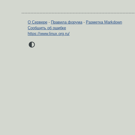
О Сервере
-
Правила форума
-
Разметка Markdown
Сообщить об ошибке
https://www.linux.org.ru/