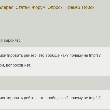
алерея
Статьи
Форум
Опросы
Трекер
Поиск
я версия) :
 монтировать рейзер, это вообще как? почему не tmpfs?
ри, вопросов нет.
 монтировать рейзер, это вообще как? почему не tmpfs?