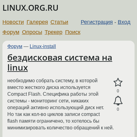
LINUX.ORG.RU
Новости
Галерея
Статьи
Регистрация
-
Вход
Форум
Опросы
Трекер
Поиск
Форум
—
Linux-install
бездисковая система на
linux
необходимо собрать систему, в которой
вместо жесткого диска используется
0
Compact Flash. Специфика работы этой
системы - мониторинг сети, никаких
операций активно использующий диск нет.
0
Но так как кол-во циклов записи compact
flash памяти ограничено, то хотелось бы
минимизировать количество обращений к ней.