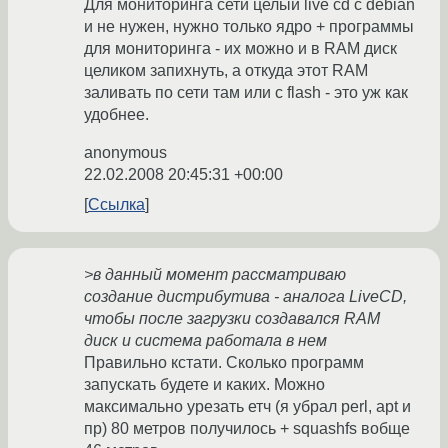
Для мониторинга сети целый live cd c debian
и не нужен, нужно только ядро + программы
для мониторинга - их можно и в RAM диск
целиком запихнуть, а откуда этот RAM
заливать по сети там или с flash - это уж как
удобнее.
anonymous
22.02.2008 20:45:31 +00:00
Ссылка
>в данный момент рассматриваю
создание дистрибутива - аналога LiveCD,
чтобы после загрузки создавался RAM
диск и система работала в нем
Правильно кстати. Сколько программ
запускать будете и каких. Можно
максимально урезать етч (я убрал perl, apt и
пр) 80 метров получилось + squashfs вобще