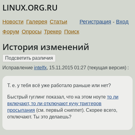
LINUX.ORG.RU
Новости
Галерея
Статьи
Регистрация
-
Вход
Форум
Опросы
Трекер
Поиск
История изменений
Исправление
intelfx
,
15.11.2015 01:27
(текущая версия) :
Т. е. у тебя всё уже работало раньше или нет?
Быстрый гуглинг показал, что на этом ноуте
то ли
включают, то ли отключают кучу триггеров
просыпания
(см. первый сниппет). Скорее всего,
отключают. Ты это делаешь?