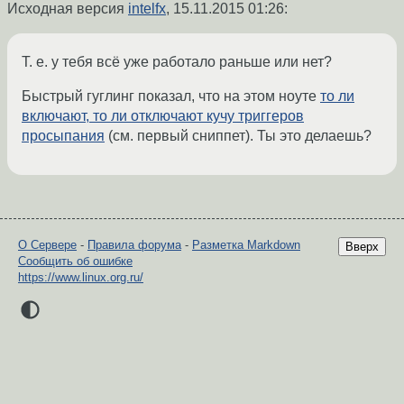
Исходная версия
intelfx
,
15.11.2015 01:26
:
Т. е. у тебя всё уже работало раньше или нет?
Быстрый гуглинг показал, что на этом ноуте
то ли
включают, то ли отключают кучу триггеров
просыпания
(см. первый сниппет). Ты это делаешь?
О Сервере
-
Правила форума
-
Разметка Markdown
Вверх
Сообщить об ошибке
https://www.linux.org.ru/