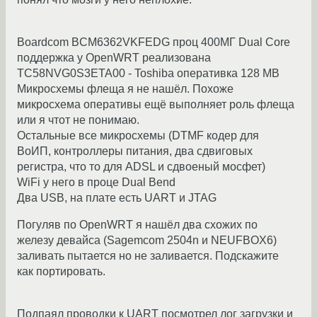
Boardcom BCM6362VKFEDG проц 400МГ Dual Core
поддержка у OpenWRT реализована
TC58NVG0S3ETA00 - Toshiba оперативка 128 MB
Микросхемы флеща я не нашёл. Похоже
микросхема оперативы ещё выполняет роль флеща
или я чтот не понимаю.
Oстальные все микросхемы (DTMF кодер для
ВоИП, контроллеры питания, два сдвиговых
регистра, что то для ADSL и сдвоеный мосфет)
WiFi у него в проце Dual Bend
Два USB, на плате есть UART и JTAG
Погуляв по OpenWRT я нашёл два схожих по
железу девайса (Sagemcom 2504n и NEUFBOX6)
заливать пытается но не заливается. Подскажите
как портировать.
Подпаял проводки к UART посмотрел лог загрузки и