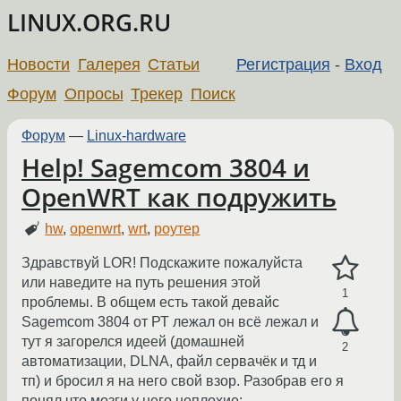
LINUX.ORG.RU
Новости
Галерея
Статьи
Регистрация
-
Вход
Форум
Опросы
Трекер
Поиск
Форум
—
Linux-hardware
Help! Sagemcom 3804 и
OpenWRT как подружить
hw
,
openwrt
,
wrt
,
роутер
Здравствуй LOR! Подскажите пожалуйста
или наведите на путь решения этой
1
проблемы. В общем есть такой девайс
Sagemcom 3804 от РТ лежал он всё лежал и
тут я загорелся идеей (домашней
2
автоматизации, DLNA, файл сервачёк и тд и
тп) и бросил я на него свой взор. Разобрав его я
понял что мозги у него неплохие: