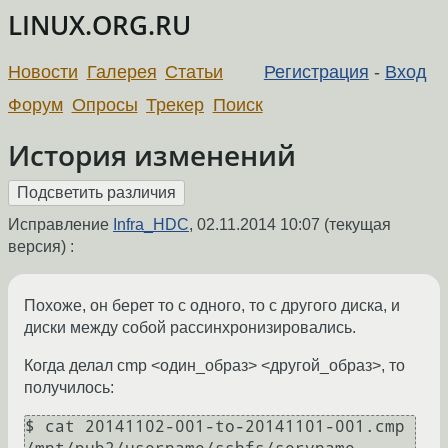
LINUX.ORG.RU
Новости
Галерея
Статьи
Регистрация
-
Вход
Форум
Опросы
Трекер
Поиск
История изменений
Исправление
Infra_HDC
,
02.11.2014 10:07
(текущая
версия) :
Похоже, он берет то с одного, то с другого диска, и
диски между собой рассинхронизировались.
Когда делал cmp <один_образ> <другой_образ>, то
получилось:
$ cat 20141102-001-to-20141101-001.cmp
