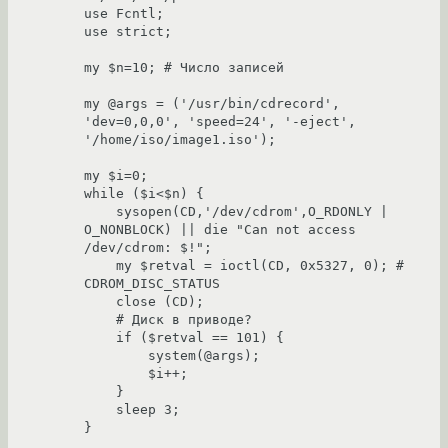
use Fcntl;

use strict;

my $n=10; # Число записей 

my @args = ('/usr/bin/cdrecord', 
'dev=0,0,0', 'speed=24', '-eject', 
'/home/iso/image1.iso');

my $i=0;

while ($i<$n) {

    sysopen(CD,'/dev/cdrom',O_RDONLY | 
O_NONBLOCK) || die "Can not access 
/dev/cdrom: $!";

    my $retval = ioctl(CD, 0x5327, 0); # 
CDROM_DISC_STATUS

    close (CD);

    # Диск в приводе?

    if ($retval == 101) {

        system(@args);

        $i++;

    }

    sleep 3;
