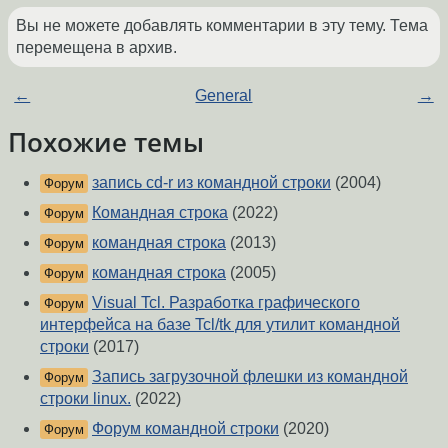
Вы не можете добавлять комментарии в эту тему. Тема
перемещена в архив.
←
General
→
Похожие темы
запись cd-r из командной строки
(2004)
Форум
Командная строка
(2022)
Форум
командная строка
(2013)
Форум
командная строка
(2005)
Форум
Visual Tcl. Разработка графического
Форум
интерфейса на базе Tcl/tk для утилит командной
строки
(2017)
Запись загрузочной флешки из командной
Форум
строки linux.
(2022)
Форум командной строки
(2020)
Форум