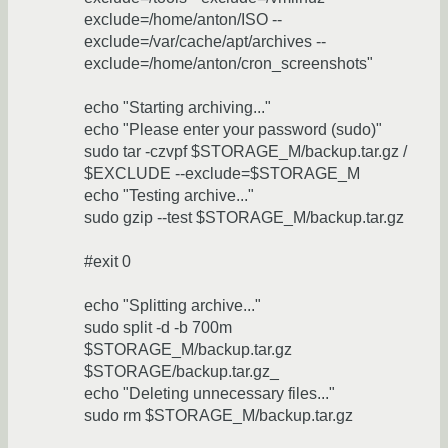
exclude=/home/anton/ISO --
exclude=/var/cache/apt/archives --
exclude=/home/anton/cron_screenshots"
echo "Starting archiving..."
echo "Please enter your password (sudo)"
sudo tar -czvpf $STORAGE_M/backup.tar.gz /
$EXCLUDE --exclude=$STORAGE_M
echo "Testing archive..."
sudo gzip --test $STORAGE_M/backup.tar.gz
#exit 0
echo "Splitting archive..."
sudo split -d -b 700m
$STORAGE_M/backup.tar.gz
$STORAGE/backup.tar.gz_
echo "Deleting unnecessary files..."
sudo rm $STORAGE_M/backup.tar.gz