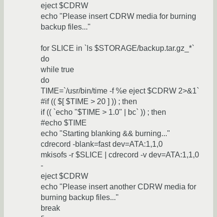
eject $CDRW
echo "Please insert CDRW media for burning
backup files..."
for SLICE in `ls $STORAGE/backup.tar.gz_*`
do
while true
do
TIME=`/usr/bin/time -f %e eject $CDRW 2>&1`
#if (( $[ $TIME > 20 ] )) ; then
if (( `echo "$TIME > 1.0" | bc` )) ; then
#echo $TIME
echo "Starting blanking && burning..."
cdrecord -blank=fast dev=ATA:1,1,0
mkisofs -r $SLICE | cdrecord -v dev=ATA:1,1,0
-
eject $CDRW
echo "Please insert another CDRW media for
burning backup files..."
break