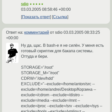
sdio
★★★★★
03.03.2005 08:58:46 +00:00
Показать ответ
Ссылка
Ответ на:
комментарий
от sdio
03.03.2005 08:33:25
+00:00
Ну да, щас. В bash-е я не силён. У меня есть
готовый скриптик для бакапа системы.
Оттуда и бери.
STORAGE="/root"
STORAGE_M="/root"
CDRW="/dev/hdd"
EXCLUDE="--exclude=/home/anton/src --
exclude=/home/andrei/Desktop/Корзина --
exclude=/cdrom --exclude=/distro --
exclude=/media --exclude=/mnt --
exclude=/proc --exclude=/srv --exclude=/sys --
exclude=/tools --exclude=/vmlinuz --