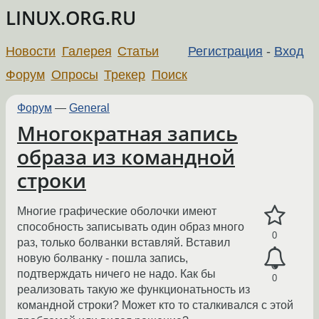
LINUX.ORG.RU
Новости
Галерея
Статьи
Регистрация
-
Вход
Форум
Опросы
Трекер
Поиск
Форум
—
General
Многократная запись
образа из командной
строки
Многие графические оболочки имеют
способность записывать один образ много
0
раз, только болванки вставляй. Вставил
новую болванку - пошла запись,
подтверждать ничего не надо. Как бы
0
реализовать такую же функционатьность из
командной строки? Может кто то сталкивался с этой