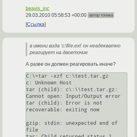
beavis_inc
29.03.2010 05:58:53 +00:00
автор топика
Ссылка
в имени вида 'c:\file.ext' он неадекватно
реагирует на двоеточие
А разве он должен реагировать иначе?
C:\>tar -xzf c:\test.tar.gz

c: Unknown Host

tar (child): c\:\\test.tar.gz: 
Cannot open: Input/Output error

tar (child): Error is not 
recoverable: exiting now

gzip: stdin: unexpected end of 
file

tar: Child returned status 2
