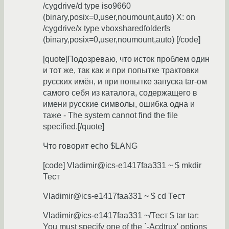
/cygdrive/d type iso9660
(binary,posix=0,user,noumount,auto) X: on
/cygdrive/x type vboxsharedfolderfs
(binary,posix=0,user,noumount,auto) [/code]
[quote]Подозреваю, что исток проблем один
и тот же, так как и при попытке трактовки
русских имён, и при попытке запуска tar-ом
самого себя из каталога, содержащего в
имени русские символы, ошибка одна и
таже - The system cannot find the file
specified.[/quote]
Что говорит echo $LANG
[code] Vladimir@ics-e1417faa331 ~ $ mkdir
Тест
Vladimir@ics-e1417faa331 ~ $ cd Тест
Vladimir@ics-e1417faa331 ~/Тест $ tar tar:
You must specify one of the `-Acdtrux' options