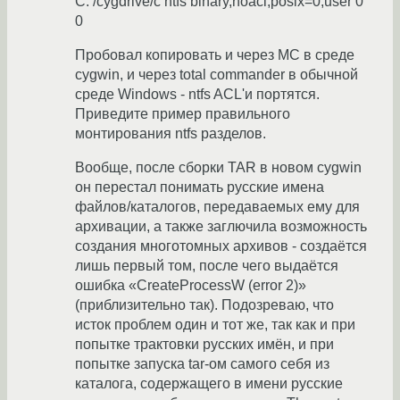
C: /cygdrive/c ntfs binary,noacl,posix=0,user 0
0
Пробовал копировать и через MC в среде
cygwin, и через total commander в обычной
среде Windows - ntfs ACL'и портятся.
Приведите пример правильного
монтирования ntfs разделов.
Вообще, после сборки TAR в новом cygwin
он перестал понимать русские имена
файлов/каталогов, передаваемых ему для
архивации, а также заглючила возможность
создания многотомных архивов - создаётся
лишь первый том, после чего выдаётся
ошибка «CreateProcessW (error 2)»
(приблизительно так). Подозреваю, что
исток проблем один и тот же, так как и при
попытке трактовки русских имён, и при
попытке запуска tar-ом самого себя из
каталога, содержащего в имени русские