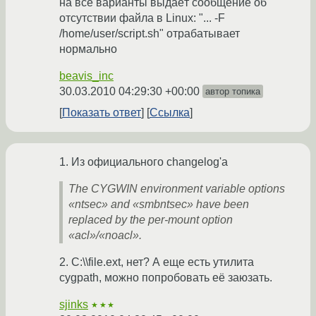
на все варианты выдаёт сообщение об
отсутствии файла в Linux: "... -F
/home/user/script.sh" отрабатывает
нормально
beavis_inc
30.03.2010 04:29:30 +00:00
автор топика
Показать ответ
Ссылка
1. Из официального changelog'а
The CYGWIN environment variable options
«ntsec» and «smbntsec» have been
replaced by the per-mount option
«acl»/«noacl».
2. C:\\file.ext, нет? А еще есть утилита
cygpath, можно попробовать её заюзать.
sjinks
★★★