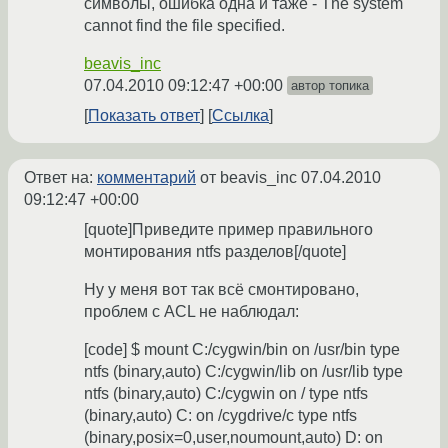
символы, ошибка одна и таже - The system
cannot find the file specified.
beavis_inc
07.04.2010 09:12:47 +00:00
автор топика
Показать ответ
Ссылка
Ответ на:
комментарий
от beavis_inc
07.04.2010
09:12:47 +00:00
[quote]Приведите пример правильного
монтирования ntfs разделов[/quote]
Ну у меня вот так всё смонтировано,
проблем с ACL не наблюдал:
[code] $ mount C:/cygwin/bin on /usr/bin type
ntfs (binary,auto) C:/cygwin/lib on /usr/lib type
ntfs (binary,auto) C:/cygwin on / type ntfs
(binary,auto) C: on /cygdrive/c type ntfs
(binary,posix=0,user,noumount,auto) D: on