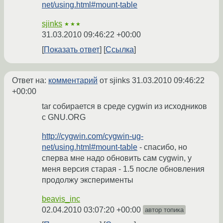
net/using.html#mount-table
sjinks
★★★
31.03.2010 09:46:22 +00:00
Показать ответ
Ссылка
Ответ на:
комментарий
от sjinks
31.03.2010 09:46:22
+00:00
tar собирается в среде cygwin из исходников
с GNU.ORG
http://cygwin.com/cygwin-ug-
net/using.html#mount-table
- спасибо, но
сперва мне надо обновить сам cygwin, у
меня версия старая - 1.5 после обновления
продолжу эксперименты
beavis_inc
02.04.2010 03:07:20 +00:00
автор топика