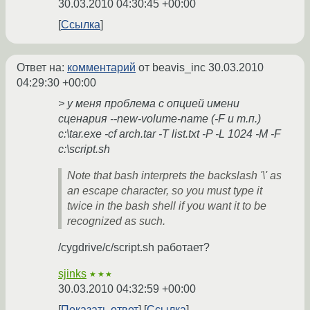
30.03.2010 04:30:45 +00:00
Ссылка
Ответ на:
комментарий
от beavis_inc
30.03.2010
04:29:30 +00:00
> у меня проблема с опцией имени
сценария --new-volume-name (-F и т.п.)
c:\tar.exe -cf arch.tar -T list.txt -P -L 1024 -M -F
c:\script.sh
Note that bash interprets the backslash '\' as
an escape character, so you must type it
twice in the bash shell if you want it to be
recognized as such.
/cygdrive/c/script.sh работает?
sjinks
★★★
30.03.2010 04:32:59 +00:00
Показать ответ
Ссылка