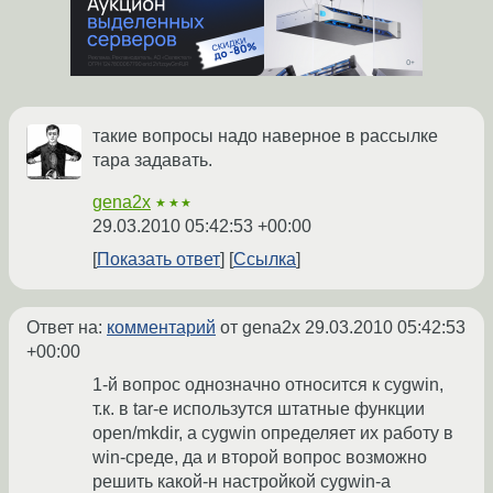
такие вопросы надо наверное в рассылке
тара задавать.
gena2x
★★★
29.03.2010 05:42:53 +00:00
Показать ответ
Ссылка
Ответ на:
комментарий
от gena2x
29.03.2010 05:42:53
+00:00
1-й вопрос однозначно относится к cygwin,
т.к. в tar-е использутся штатные функции
open/mkdir, а cygwin определяет их работу в
win-среде, да и второй вопрос возможно
решить какой-н настройкой cygwin-а