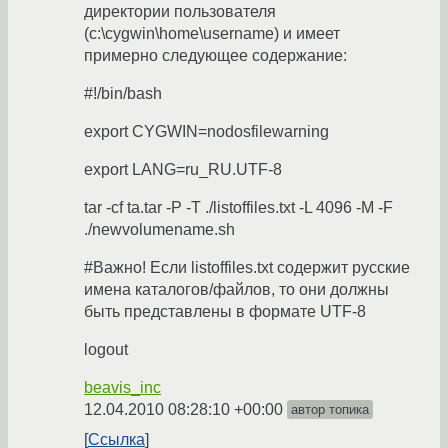
директории пользователя
(c:\cygwin\home\username) и имеет
примерно следующее содержание:
#!/bin/bash
export CYGWIN=nodosfilewarning
export LANG=ru_RU.UTF-8
tar -cf ta.tar -P -T ./listoffiles.txt -L 4096 -M -F
./newvolumename.sh
#Важно! Если listoffiles.txt содержит русские
имена каталогов/файлов, то они должны
быть представлены в формате UTF-8
logout
beavis_inc
12.04.2010 08:28:10 +00:00
автор топика
Ссылка