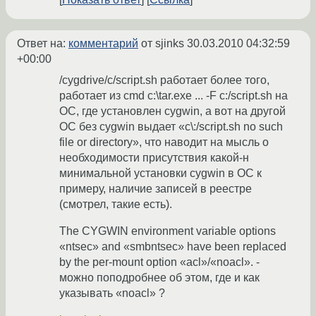
Ответ на:
комментарий
от sjinks
30.03.2010 04:32:59
+00:00
/cygdrive/c/script.sh работает более того,
работает из cmd c:\tar.exe ... -F c:/script.sh на
ОС, где установлен cygwin, а вот на другой
ОС без cygwin выдает «c\:/script.sh no such
file or directory», что наводит на мысль о
необходимости присутствия какой-н
минимальной установки cygwin в ОС к
примеру, наличие записей в реестре
(смотрел, такие есть).
The CYGWIN environment variable options
«ntsec» and «smbntsec» have been replaced
by the per-mount option «acl»/«noacl». -
можно поподробнее об этом, где и как
указывать «noacl» ?