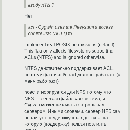
ввиду nTfs ?
Нет.
acl - Cygwin uses the filesystem's access
control lists (ACLs) to
implement real POSIX permissions (default).
This flag only affects filesystems supporting
ACLs (NTFS) and is ignored otherwise.
NTFS действительно поддерживает ACL,
поэтому флаги acl/noacl должны работать (у
меня работают).
noacl игнорируется для NFS потому, что
NFS — сетевая файловая система, и
Cygwin может не иметь контроль над
сервером. Иными словами, сервер NFS сам
реализует поддержку прав доступа, на
которую (поддержку) нельзя повлиять