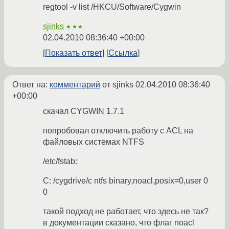
regtool -v list /HKCU/Software/Cygwin
sjinks
★★★
02.04.2010 08:36:40 +00:00
Показать ответ
Ссылка
Ответ на:
комментарий
от sjinks
02.04.2010 08:36:40
+00:00
скачал CYGWIN 1.7.1
попробовал отключить работу с ACL на
файловых системах NTFS
/etc/fstab:
C: /cygdrive/c ntfs binary,noacl,posix=0,user 0
0
такой подход не работает, что здесь не так?
в документации сказано, что флаг noacl