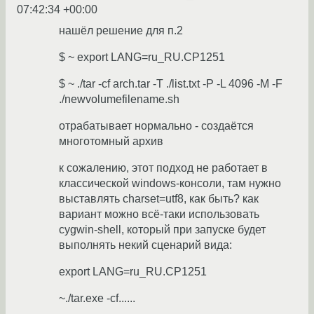
07:42:34 +00:00
нашёл решение для п.2
$ ~ export LANG=ru_RU.CP1251
$ ~ ./tar -cf arch.tar -T ./list.txt -P -L 4096 -M -F
./newvolumefilename.sh
отрабатывает нормально - создаётся
многотомный архив
к сожалению, этот подход не работает в
классической windows-консоли, там нужно
выставлять charset=utf8, как быть? как
вариант можно всё-таки использовать
cygwin-shell, который при запуске будет
выполнять некий сценарий вида:
export LANG=ru_RU.CP1251
~./tar.exe -cf......