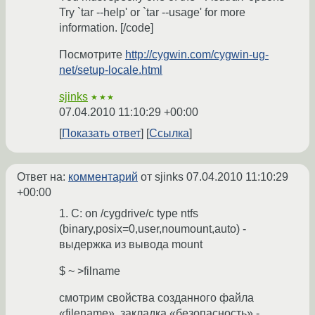
Try `tar --help' or `tar --usage' for more
information. [/code]
Посмотрите
http://cygwin.com/cygwin-ug-
net/setup-locale.html
sjinks
★★★
07.04.2010 11:10:29 +00:00
Показать ответ
Ссылка
Ответ на:
комментарий
от sjinks
07.04.2010 11:10:29
+00:00
1. C: on /cygdrive/c type ntfs
(binary,posix=0,user,noumount,auto) -
выдержка из вывода mount
$ ~ >filname
смотрим свойства созданного файла
«filename», закладка «безопасность» -