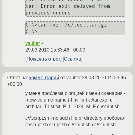
tar: Error exit delayed from 
C:\>tar -xzf /c/test.tar.gz

vaulter
★
29.03.2010 15:33:46 +00:00
Показать ответ
Ссылка
Ответ на:
комментарий
от vaulter
29.03.2010 15:33:46
+00:00
у меня проблема с опцией имени сценария -
-new-volume-name (-F и т.п.) c:\tar.exe -cf
arch.tar -T list.txt -P -L 1024 -M -F c:\script.sh
c/:\script.sh - no such file or directory пробовал
/c/script.sh script.sh c:/script.sh c/:/script.sh