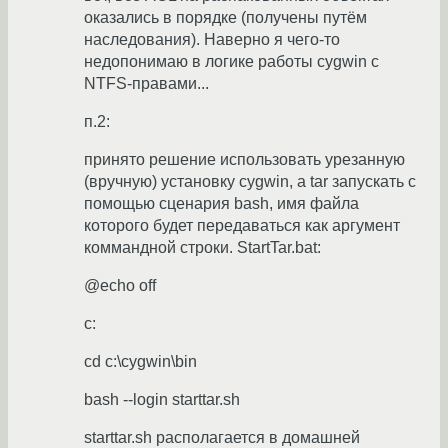
оказались в порядке (получены путём
наследования). Наверно я чего-то
недопонимаю в логике работы cygwin с
NTFS-правами...
п.2:
принято решение использовать урезанную
(вручную) установку cygwin, а tar запускать с
помощью сценария bash, имя файла
которого будет передаваться как аргумент
коммандной строки. StartTar.bat:
@echo off
c:
cd c:\cygwin\bin
bash --login starttar.sh
starttar.sh располагается в домашней