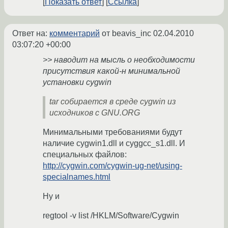
Показать ответ
Ссылка
Ответ на:
комментарий
от beavis_inc
02.04.2010
03:07:20 +00:00
>> наводит на мысль о необходимости
присутствия какой-н минимальной
установки cygwin
tar собирается в среде cygwin из
исходников с GNU.ORG
Минимальными требованиями будут
наличие cygwin1.dll и cyggcc_s1.dll. И
специальных файлов:
http://cygwin.com/cygwin-ug-net/using-
specialnames.html
Ну и
regtool -v list /HKLM/Software/Cygwin