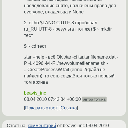
наследование снято, назначены права для
everyone, владельца и None
2. echo $LANG C.UTF-8 (пробовал
ru_RU.UTF-8 - результат тот же) $ ~ mkdir
тест
$ ~ cd тест
./tar --help - всё ОК ./tar -cf tar.tar filename.dat -
P -L 4096 -M -F ./newvolumefilename.sh -
...CreateProcessW fail (errno 2(файл не
найден)), то есть создаётся только первый
том архива
beavis_inc
08.04.2010 07:42:34 +00:00
автор топика
Показать ответ
Ссылка
Ответ на:
комментарий
от beavis_inc
08.04.2010