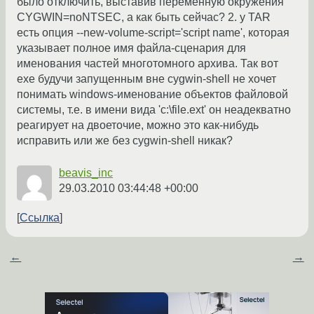
было отключить, выставив переменную окружения
CYGWIN=noNTSEC, а как быть сейчас? 2. у TAR
есть опция --new-volume-script='script name', которая
указывает полное имя файла-сценария для
именования частей многотомного архива. Так вот
exe будучи запущенным вне cygwin-shell не хочет
понимать windows-именование объектов файловой
системы, т.е. в имени вида 'c:\file.ext' он неадекватно
реагирует на двоеточие, можно это как-нибудь
исправить или же без cygwin-shell никак?
beavis_inc
29.03.2010 03:44:48 +00:00
Ссылка
←
→