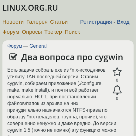
LINUX.ORG.RU
Новости
Галерея
Статьи
Регистрация
-
Вход
Форум
Опросы
Трекер
Поиск
Форум
—
General
Два вопроса про cygwin
Есть задача собрать exe из *nix-исходников
утилиту TAR последней версии. Ставим
0
cygwin, собираем приложение (./configure,
make, make install), и почти всё работает
нормально. НО: 1. при восстановлении
0
файлов/папок из архива на них
принудительно назначаются NTFS-права по
образцу *nix (владелец, группа, прочие), что
совершенно ненужно и даже вредно. До версии
cygwin 1.5 (точно не помню) эту функцию можно