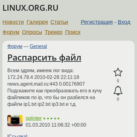
LINUX.ORG.RU
Новости
Галерея
Статьи
Регистрация
-
Вход
Форум
Опросы
Трекер
Поиск
Форум
—
General
Распарсить файл
Всем здрям, имеем лог вида:
172.24.78.4 2010-02-28 22:11:18
0
news.agent.mail.ru:443 0.00176907
Подскажите как преобразовать его в кучу
файликов по ip, что бы он разбился на
0
файли ip1.txt ip2.txt ip3.txt и т.д.
splinter
★★★★★
01.03.2010 11:06:32 +00:00
Ссылка