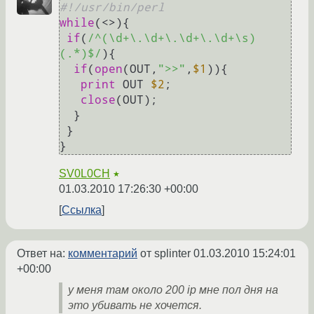
#!/usr/bin/perl
while
(<>){

if
(
/^(\d+\.\d+\.\d+\.\d+\s)
(.*)$/
){

if
(
open
(OUT,
">>"
,
$1
)){

print
 OUT 
$2
;

close
(OUT);

  }

 }

}
SV0L0CH
★
01.03.2010 17:26:30 +00:00
Ссылка
Ответ на:
комментарий
от splinter
01.03.2010 15:24:01
+00:00
у меня там около 200 ip мне пол дня на
это убивать не хочется.