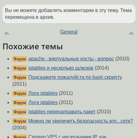
Вы не можете добавлять комментарии в эту тему. Тема
перемещена в архив.
←
General
→
Похожие темы
apache - виртуальные хосты - вопрос
(2010)
Форум
iptables и несколько шлюзов
(2014)
Форум
Подскажите пожалуйста по bash скрипту
Форум
(2021)
Логи iptables
(2011)
Форум
Логи iptables
(2011)
Форум
iptables перенаправить пакет
(2010)
Форум
Можно ли увеличетъ безопасность win.. сети?
Форум
(2004)
Сервер VPS с несколькими IP, как
Форум