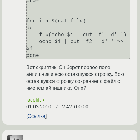
IFS='

'

for i n $(cat file)

do

    f=$(echo $i | cut -f1 -d' ')

    echo $i | cut -f2- -d' ' >> 
$f

Вот скриптик. Он берет первое поле -
айпишник и всю оставшуюся строчку. Всю
оставшуюся строчку сохраняет с файл с
именем айпишника. Оно?
facelift
★
01.03.2010 17:12:42 +00:00
Ссылка