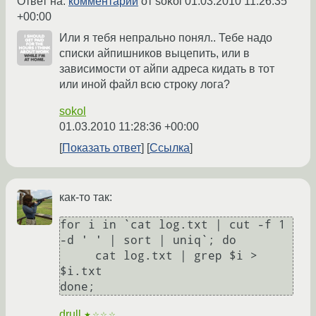
Ответ на:
комментарий
от sokol
01.03.2010 11:26:35
+00:00
Или я тебя непрально понял.. Тебе надо
списки айпишников выцепить, или в
зависимости от айпи адреса кидать в тот
или иной файл всю строку лога?
sokol
01.03.2010 11:28:36 +00:00
Показать ответ
Ссылка
как-то так:
for i in `cat log.txt | cut -f 1 
-d ' ' | sort | uniq`; do

     cat log.txt | grep $i > 
$i.txt

drull
★☆☆☆