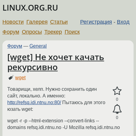
LINUX.ORG.RU
Новости
Галерея
Статьи
Регистрация
-
Вход
Форум
Опросы
Трекер
Поиск
Форум
—
General
[wget] Не хочет качать
рекурсивно
wget
Товарищи, хелп. Нужно сохранить один
сайт, локально. А именно:
0
http://refsq.idi.ntnu.no:80/
Пытаюсь для этого
юзать wget:
0
wget -r -p --html-extension --convert-links --
domains refsq.idi.ntnu.no -U Mozilla refsq.idi.ntnu.no