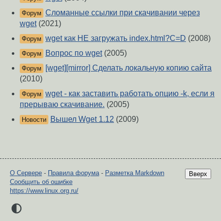
Сломанные ссылки при скачивании через
Форум
wget
(2021)
wget как НЕ загружать index.html?C=D
(2008)
Форум
Вопрос по wget
(2005)
Форум
[wget][mirror] Сделать локальную копию сайта
Форум
(2010)
wget - как заставить работать опцию -k, если я
Форум
прерываю скачивание.
(2005)
Вышел Wget 1.12
(2009)
Новости
О Сервере
-
Правила форума
-
Разметка Markdown
Вверх
Сообщить об ошибке
https://www.linux.org.ru/