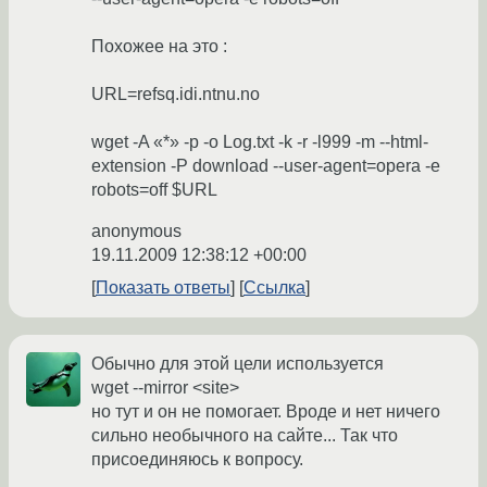
Похожее на это :
URL=refsq.idi.ntnu.no
wget -A «*» -p -o Log.txt -k -r -l999 -m --html-
extension -P download --user-agent=opera -e
robots=off $URL
anonymous
19.11.2009 12:38:12 +00:00
Показать ответы
Ссылка
Обычно для этой цели используется
wget --mirror <site>
но тут и он не помогает. Вроде и нет ничего
сильно необычного на сайте... Так что
присоединяюсь к вопросу.