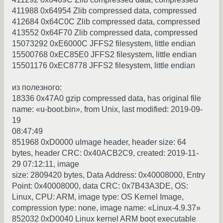
411988 0x64954 Zlib compressed data, compressed
412684 0x64C0C Zlib compressed data, compressed
413552 0x64F70 Zlib compressed data, compressed
15073292 0xE6000C JFFS2 filesystem, little endian
15500768 0xEC85E0 JFFS2 filesystem, little endian
15501176 0xEC8778 JFFS2 filesystem, little endian
из полезного:
18336 0x47A0 gzip compressed data, has original file
name: «u-boot.bin», from Unix, last modified: 2019-09-
19
08:47:49
851968 0xD0000 uImage header, header size: 64
bytes, header CRC: 0x40ACB2C9, created: 2019-11-
29 07:12:11, image
size: 2809420 bytes, Data Address: 0x40008000, Entry
Point: 0x40008000, data CRC: 0x7B43A3DE, OS:
Linux, CPU: ARM, image type: OS Kernel Image,
compression type: none, image name: «Linux-4.9.37»
852032 0xD0040 Linux kernel ARM boot executable