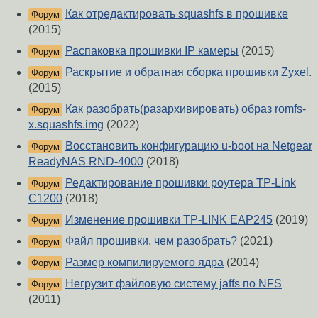
Как отредактировать squashfs в прошивке
Форум
(2015)
Распаковка прошивки IP камеры
(2015)
Форум
Раскрытие и обратная сборка прошивки Zyxel.
Форум
(2015)
Как разобрать(разархивировать) образ romfs-
Форум
x.squashfs.img
(2022)
Восстановить конфигурацию u-boot на Netgear
Форум
ReadyNAS RND-4000
(2018)
Редактирование прошивки роутера TP-Link
Форум
C1200
(2018)
Изменение прошивки TP-LINK EAP245
(2019)
Форум
Файл прошивки, чем разобрать?
(2021)
Форум
Размер компилируемого ядра
(2014)
Форум
Негрузит файловую систему jaffs по NFS
Форум
(2011)