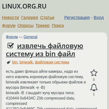
LINUX.ORG.RU
Новости
Галерея
Статьи
Регистрация
-
Вход
Форум
Опросы
Трекер
Поиск
Форум
—
General
извлечь файловую
систему из bin файл
bin
,
binwalk
,
файловая система
есть дамп флеша айпи камеры, надо из
него извлечь корневую файловую систему,
0
binwalk извлекает только обрывки файлов и
мусора (binwalk -e -B)
binwalk -B -t выдаёт кучу мусора типа:
1
410444 0x6434C Zlib compressed data,
compressed
411292 0x6469C Zlib compressed data, compressed