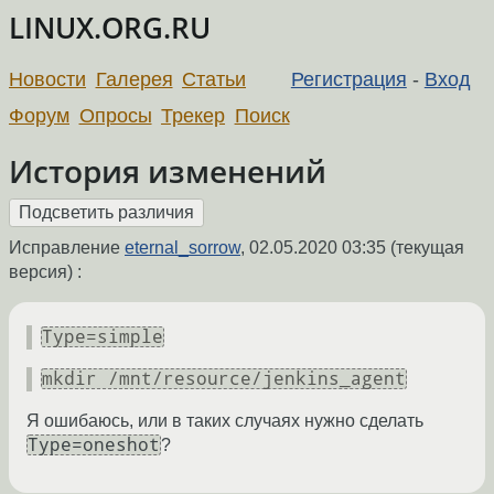
LINUX.ORG.RU
Новости
Галерея
Статьи
Регистрация
-
Вход
Форум
Опросы
Трекер
Поиск
История изменений
Исправление
eternal_sorrow
,
02.05.2020 03:35
(текущая
версия) :
Type=simple
mkdir /mnt/resource/jenkins_agent
Я ошибаюсь, или в таких случаях нужно сделать
Type=oneshot
?