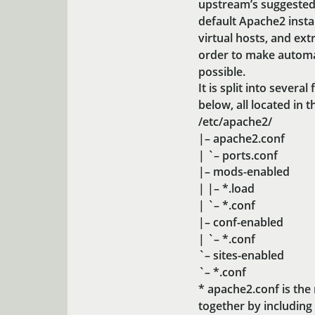
upstream’s suggested 
default Apache2 inst
virtual hosts, and extr
order to make automa
possible.
It is split into severa
below, all located in 
/etc/apache2/
|– apache2.conf
| `– ports.conf
|– mods-enabled
| |– *.load
| `– *.conf
|– conf-enabled
| `– *.conf
`– sites-enabled
`– *.conf
* apache2.conf is the m
together by including 