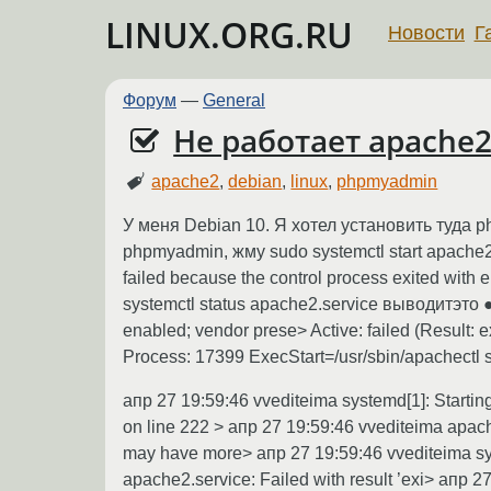
LINUX.ORG.RU
Новости
Г
Форум
—
General
Не работает apache
apache2
,
debian
,
linux
,
phpmyadmin
У меня Debian 10. Я хотел установить туда 
phpmyadmin, жму sudo systemctl start apache2
failed because the control process exited with 
systemctl status apache2.service выводитэто 
enabled; vendor prese> Active: failed (Result:
Process: 17399 ExecStart=/usr/sbin/apachectl s
апр 27 19:59:46 vvediteima systemd[1]: Start
on line 222 > апр 27 19:59:46 vvediteima apache
may have more> апр 27 19:59:46 vvediteima sys
apache2.service: Failed with result ’exi> апр