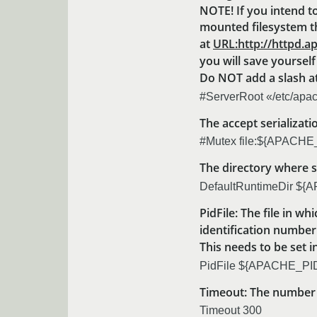
NOTE! If you intend t
mounted filesystem t
at
URL:http://httpd.
you will save yourself 
Do NOT add a slash at
#ServerRoot «/etc/apa
The accept serializa
#Mutex file:${APACHE
The directory where s
DefaultRuntimeDir $
PidFile: The file in w
identification number 
This needs to be set 
PidFile ${APACHE_PI
Timeout: The number 
Timeout 300