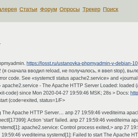
алерея
Статьи
Форум
Опросы
Трекер
Поиск
2
phpmyadmin.
https://losst.ru/ustanovka-phpmyadmin-v-debian-10
 (я сначала вводил reload, не получалось, я ввел stop), выл
error code. See «systemctl status apache2.service» and «journalc
● apache2.service - The Apache HTTP Server Loaded: loaded (/
 exit-code) since Mon 2020-04-27 19:59:46 MSK; 28s > Docs:
htt
tart (code=exited, status=1/F>
ing The Apache HTTP Server… апр 27 19:59:46 vvediteima apach
ctl[17399]: Action ‘start’ failed. апр 27 19:59:46 vvediteima a
temd[1]: apache2.service: Control process exited,> апр 27 19:
 27 19:59:46 vvediteima systemd[1]: Failed to start The Apach