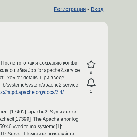
Регистрация
-
Вход
После того как я сохраняю конфиг
езла ошибка Job for apache2.service
0
tl -xe» for details. При вводе
lib/systemd/system/apache2.service;
1
ps://httpd.apache.org/docs/2.4/
ectl[17402]: apache2: Syntax error
pachectl[17399]: The Apache error log
59:46 vvediteima systemd[1]:
e HTTP Server. Помогите пожалуйста