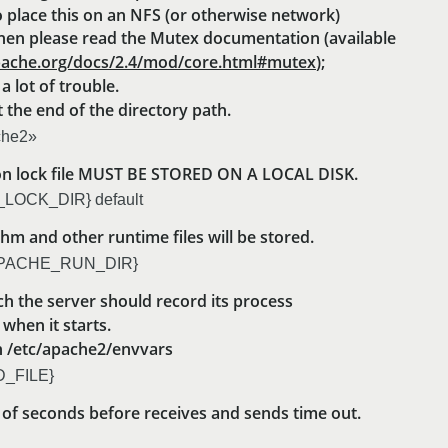
o place this on an NFS (or otherwise network)
hen please read the Mutex documentation (available
apache.org/docs/2.4/mod/core.html#mutex
);
a lot of trouble.
 the end of the directory path.
che2»
tion lock file MUST BE STORED ON A LOCAL DISK.
_LOCK_DIR} default
hm and other runtime files will be stored.
{APACHE_RUN_DIR}
hich the server should record its process
when it starts.
in /etc/apache2/envvars
D_FILE}
of seconds before receives and sends time out.