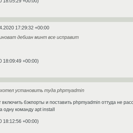
0 18:05:29 +00:00
)
4.2020 17:29:32 +00:00
виноват дебиан минт все исправит
0 18:09:49 +00:00
)
Я хотел установить туда phpmyadmin
нт включить бэкпорты и поставить phpmyadmin оттуда не ра
а одну команду apt install
0 18:12:56 +00:00
)