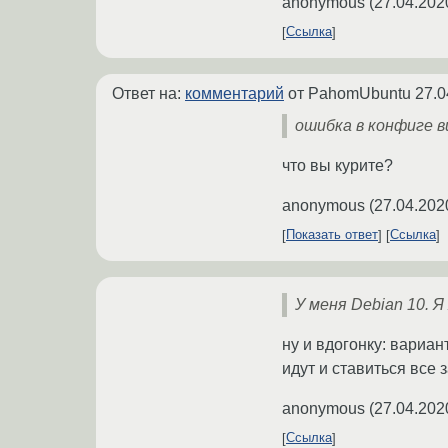
anonymous
(
27.04.202
Ссылка
Ответ на:
комментарий
от PahomUbuntu
27.0
ошибка в конфиге 
что вы курите?
anonymous
(
27.04.202
Показать ответ
Ссылка
У меня Debian 10. 
ну и вдогонку: вариа
идут и ставиться все з
anonymous
(
27.04.202
Ссылка