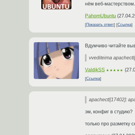
нём веб-мастерством.
PahomUbuntu
(
27.04.2
Показать ответ
Ссылка
Вдумчиво читайте вы
vvediteima apachectl
ValdikSS
(
27.
★★★★★
Ссылка
apachectl[17402]: apa
эм, конфиг в студию?
только про разметку 