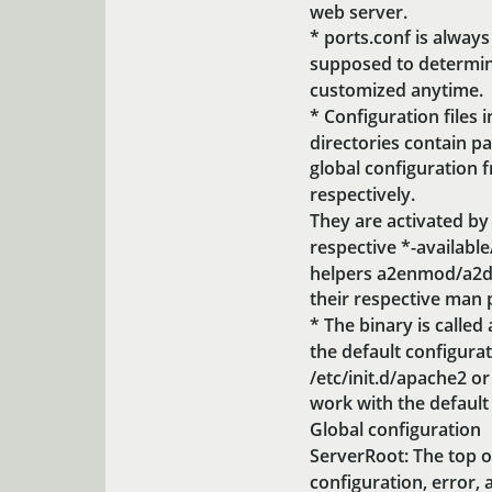
web server.
* ports.conf is always
supposed to determine
customized anytime.
* Configuration files
directories contain p
global configuration f
respectively.
They are activated by 
respective *-availabl
helpers a2enmod/a2di
their respective man 
* The binary is called
the default configura
/etc/init.d/apache2 or
work with the default
Global configuration
ServerRoot: The top o
configuration, error, a