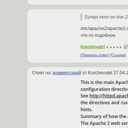
Syntax error on line 
/etc/apache2/apache2.
что-то подобное.
Korchevatel
(
2
★★★★★
Показать ответ
Ссылка
Ответ на:
комментарий
от Korchevatel
27.04.
This is the main Apach
configuration directive
See
http://httpd.apac
the directives and /
hints.
Summary of how the A
The Apache 2 web serv