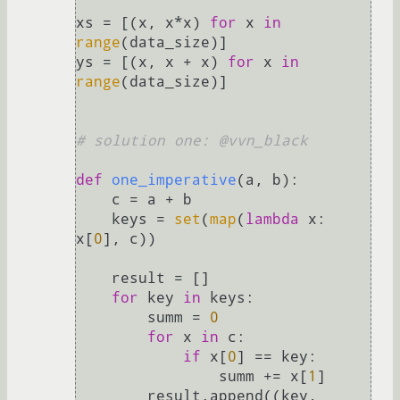
xs = [(x, x*x) 
for
 x 
in
range
(data_size)]

ys = [(x, x + x) 
for
 x 
in
range
(data_size)]

# solution one: @vvn_black
def
one_imperative
(
a, b
):

    c = a + b

    keys = 
set
(
map
(
lambda
 x: 
x[
0
], c))

    result = []

for
 key 
in
 keys:

        summ = 
0
for
 x 
in
 c:

if
 x[
0
] == key:

                summ += x[
1
]

        result.append((key, 