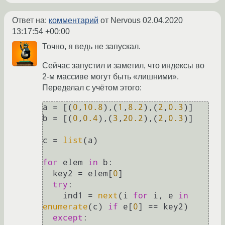
Ответ на:
комментарий
от Nervous
02.04.2020
13:17:54 +00:00
Точно, я ведь не запускал.
Сейчас запустил и заметил, что индексы во
2-м массиве могут быть «лишними».
Переделал с учётом этого:
a = [(
0
,
10.8
),(
1
,
8.2
),(
2
,
0.3
)]

b = [(
0
,
0.4
),(
3
,
20.2
),(
2
,
0.3
)]

c = 
list
(a)

for
 elem 
in
 b:

  key2 = elem[
0
]

try
:

    ind1 = 
next
(i 
for
 i, e 
in
enumerate
(c) 
if
 e[
0
] == key2)

except
:
