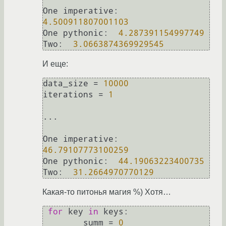
One imperative:  
4.500911807001103
One pythonic:  
4.287391154997749
Two:  
3.0663874369929545
И еще:
data_size = 
10000
iterations = 
1
...

One imperative:  
46.79107773100259
One pythonic:  
44.19063223400735
Two:  
31.2664970770129
Какая-то питонья магия %) Хотя…
for
 key 
in
 keys:

        summ = 
0