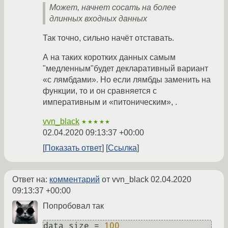
Может, начнет сосать на более
длинных входных данных
Так точно, сильно начёт отставать.
А на таких коротких данных самым
"медленным"будет декларативный вариант
«с лямбдами». Но если лямбды заменить на
функции, то и он сравняется с
императивным и «питоническим», .
vvn_black
★★★★★
02.04.2020 09:13:37 +00:00
Показать ответ
Ссылка
Ответ на:
комментарий
от vvn_black
02.04.2020
09:13:37 +00:00
Попробовал так
data_size = 
100