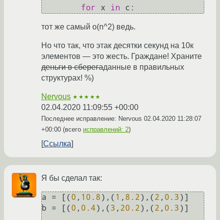
for
 x 
in
тот же самый o(n^2) ведь.
Но что так, что этак десятки секунд на 10к
элементов — это жесть. Граждане! Храните
деньги в сберега
данные в правильных
структурах! %)
Nervous
★★★★★
02.04.2020 11:09:55 +00:00
Последнее исправление: Nervous
02.04.2020 11:28:07
+00:00
(всего
исправлений: 2
)
Ссылка
Я бы сделал так:
a = [(
0
,
10.8
),(
1
,
8.2
),(
2
,
0.3
)]

b = [(
0
,
0.4
),(
3
,
20.2
),(
2
,
0.3
)]
