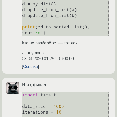
d = my_dict()

d.update_from_list(a)

d.update_from_list(b)

print
(*d.to_sorted_list(), 
sep=
'\n'
Кто не разберётся — тот лох.
anonymous
03.04.2020 01:25:29 +00:00
Ссылка
Итак, финал:
import
 timeit

data_size = 
1000
iterations = 
10