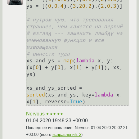
ys = [(
0
,
0.4
),(
3
,
20.2
),(
2
,
0.3
)]

# нутром чую, что требования 
страннее, чем кажется на первый
# взгляд --- заменить лямбду на 
именованную функцию и все 
извращения 
# вынести туда
xs_and_ys = 
map
(
lambda
 x, y: 
(x[
0
] + y[
0
], x[
1
] + y[
1
]), xs, 
ys)

xs_and_ys_sorted = 
sorted
(xs_and_ys, key=
lambda
 x: 
x[
1
], reverse=
True
Nervous
★★★★★
01.04.2020 19:48:23 +00:00
Последнее исправление: Nervous
01.04.2020 20:02:21
+00:00
(всего
исправлений: 2
)