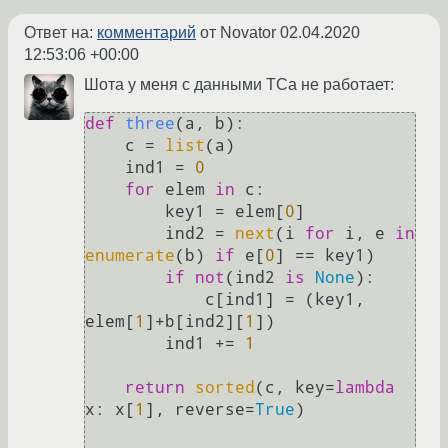
Ответ на:
комментарий
от Novator
02.04.2020
12:53:06 +00:00
Шота у меня c данными ТСа не работает:
def
three
(
a, b
):

    c = 
list
(a)

    ind1 = 
0
for
 elem 
in
 c:

        key1 = elem[
0
]

        ind2 = 
next
(i 
for
 i, e 
in
enumerate
(b) 
if
 e[
0
] == key1)

if
not
(ind2 
is
None
):

            c[ind1] = (key1, 
elem[
1
]+b[ind2][
1
])

        ind1 += 
1
return
sorted
(c, key=
lambda
x: x[
1
], reverse=
True
)
