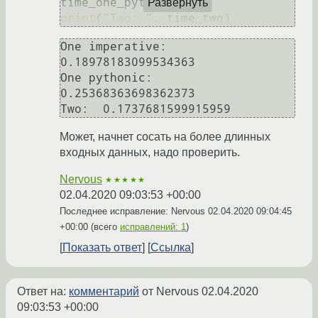
Развернуть
print
(
"Two: "
One imperative:  
0.18978183099534363

One pythonic:  
0.25368363698362373

Может, начнет сосать на более длинных
входных данных, надо проверить.
Nervous
★★★★★
02.04.2020 09:03:53 +00:00
Последнее исправление: Nervous
02.04.2020 09:04:45
+00:00
(всего
исправлений: 1
)
Показать ответ
Ссылка
Ответ на:
комментарий
от Nervous
02.04.2020
09:03:53 +00:00