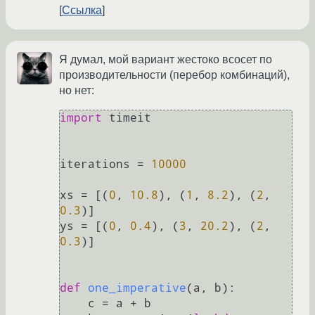
Ссылка
Я думал, мой вариант жестоко всосет по
производительности (перебор комбинаций),
но нет:
import
 timeit

iterations = 
10000
xs = [(
0
, 
10.8
), (
1
, 
8.2
), (
2
, 
0.3
)]

ys = [(
0
, 
0.4
), (
3
, 
20.2
), (
2
, 
0.3
)]

def
one_imperative
(
a, b
):

    c = a + b
