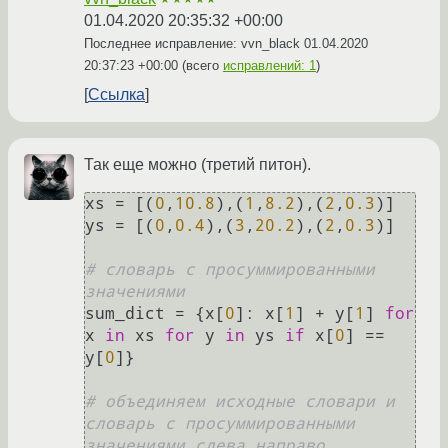
01.04.2020 20:35:32 +00:00
Последнее исправление: vvn_black
01.04.2020
20:37:23 +00:00
(всего
исправлений: 1
)
Ссылка
Так еще можно (третий питон).
xs = [(
0
,
10.8
),(
1
,
8.2
),(
2
,
0.3
)]

ys = [(
0
,
0.4
),(
3
,
20.2
),(
2
,
0.3
)]

# словарь с просуммированными 
значениями
sum_dict = {x[
0
]: x[
1
] + y[
1
] 
for
x 
in
 xs 
for
 y 
in
 ys 
if
 x[
0
] == 
y[
0
]}

# объединяем исходные словари и 
словарь с просуммированными 
значениями слева направо