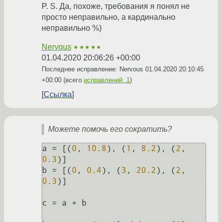
P. S. Да, похоже, требования я понял не
просто неправильно, а кардинально
неправильно %)
Nervous
★★★★★
01.04.2020 20:06:26 +00:00
Последнее исправление: Nervous
01.04.2020 20:10:45
+00:00
(всего
исправлений: 1
)
Ссылка
Можете помочь его сократить?
a = [(
0
, 
10.8
), (
1
, 
8.2
), (
2
, 
0.3
)]

b = [(
0
, 
0.4
), (
3
, 
20.2
), (
2
, 
0.3
)]

c = a + b
