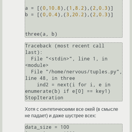
a = [(
0
,
10.8
),(
1
,
8.2
),(
2
,
0.3
)]

b = [(
0
,
0.4
),(
3
,
20.2
),(
2
,
0.3
)]

Traceback (most recent call 
last):

  File "<stdin>", line 1, in 
<module>

  File "/home/nervous/tuples.py", 
line 48, in three

    ind2 = next(i for i, e in 
enumerate(b) if e[0] == key1)

Хотя с синтетическими все окей (в смысле
не падает) и даже шустрее всех:
data_size = 100
