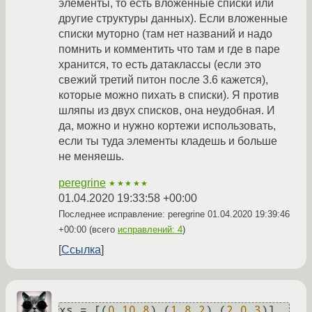
элементы, то есть вложенные списки или
другие структуры данных). Если вложенные
списки муторно (там нет названий и надо
помнить и комментить что там и где в паре
хранится, то есть датаклассы (если это
свежий третий питон после 3.6 кажется),
которые можно пихать в списки). Я против
шляпы из двух списков, она неудобная. И
да, можно и нужно кортежи использовать,
если ты туда элементы кладешь и больше
не меняешь.
peregrine
★★★★★
01.04.2020 19:33:58 +00:00
Последнее исправление: peregrine
01.04.2020 19:39:46
+00:00
(всего
исправлений: 4
)
Ссылка
xs = [(
0
,
10.8
),(
1
,
8.2
),(
2
,
0.3
)] 
