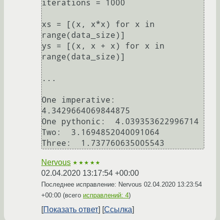
iterations = 1000

xs = [(x, x*x) for x in 
range(data_size)]

ys = [(x, x + x) for x in 
range(data_size)]

...

One imperative:  
4.3429664069844875

One pythonic:  4.039353622996714

Two:  3.1694852040091064

Nervous
★★★★★
02.04.2020 13:17:54 +00:00
Последнее исправление: Nervous
02.04.2020 13:23:54
+00:00
(всего
исправлений: 4
)
Показать ответ
Ссылка