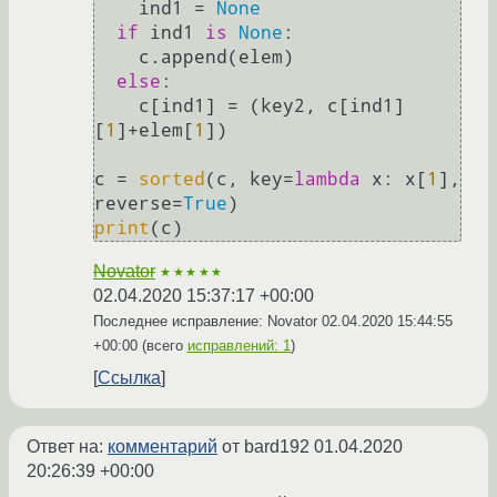
    ind1 = 
None
if
 ind1 
is
None
:

    c.append(elem)

else
:

    c[ind1] = (key2, c[ind1]
[
1
]+elem[
1
])

c = 
sorted
(c, key=
lambda
 x: x[
1
], 
reverse=
True
print
Novator
★★★★★
02.04.2020 15:37:17 +00:00
Последнее исправление: Novator
02.04.2020 15:44:55
+00:00
(всего
исправлений: 1
)
Ссылка
Ответ на:
комментарий
от bard192
01.04.2020
20:26:39 +00:00