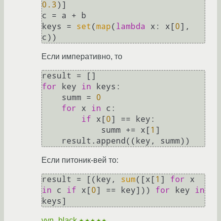
0.3
)]

c = a + b

keys = 
set
(
map
(
lambda
 x: x[
0
], 
Если императивно, то
for
 key 
in
 keys:

    summ = 
0
for
 x 
in
 c:

if
 x[
0
] == key:

            summ += x[
1
]

Если питоник-вей то:
result = [(key, 
sum
([x[
1
] 
for
 x 
in
 c 
if
 x[
0
] == key])) 
for
 key 
in
vvn_black
★★★★★