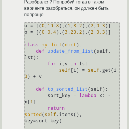
Разобрался? Попробуй тогда в таком
варианте разобраться, он должен быть
попроще:
a = [(
0
,
10.8
),(
1
,
8.2
),(
2
,
0.3
)]

b = [(
0
,
0.4
),(
3
,
20.2
),(
2
,
0.3
)]

class
my_dict
(
dict
):

def
update_from_list
(
self, 
lst
):

for
 i,v 
in
 lst:

self
[i] = 
self
.get(i, 
0
) + v

def
to_sorted_list
(
self
):

        sort_key = 
lambda
 x: -
x[
1
]

return
sorted
(
self
.items(), 
key=sort_key)
