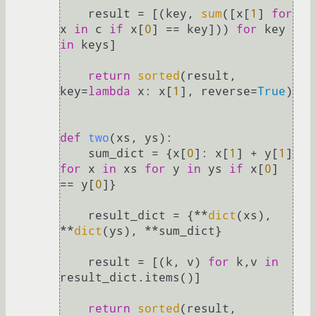
    result = [(key, 
sum
([x[
1
] 
for
x 
in
 c 
if
 x[
0
] == key])) 
for
 key 
in
 keys]

return
sorted
(result, 
key=
lambda
 x: x[
1
], reverse=
True
)

def
two
(
xs, ys
):

    sum_dict = {x[
0
]: x[
1
] + y[
1
] 
for
 x 
in
 xs 
for
 y 
in
 ys 
if
 x[
0
] 
== y[
0
]}

    result_dict = {**
dict
(xs), 
**
dict
(ys), **sum_dict}

    result = [(k, v) 
for
 k,v 
in
result_dict.items()]

return
sorted
(result, 