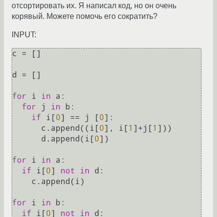
отсортировать их. Я написал код, но он очень
корявый. Можете помочь его сократить?
INPUT:
c = []

d = []

for
 i 
in
 a:

for
 j 
in
 b:

if
 i[
0
] == j [
0
]:

      c.append((i[
0
], i[
1
]+j[
1
]))

      d.append(i[
0
])

for
 i 
in
 a:

if
 i[
0
] 
not
in
 d:

    c.append(i)

for
 i 
in
 b:

if
 i[
0
] 
not
in
 d:
