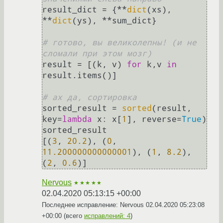
result_dict = {**
dict
(xs), 
**
dict
(ys), **sum_dict}

# готово, вы великолепны! (и не 
сломали при этом мозг)
result = [(k, v) 
for
 k,v 
in
result.items()]

# ах да, сортировка
sorted_result = 
sorted
(result, 
key=
lambda
 x: x[
1
], reverse=
True
)

sorted_result

[(
3
, 
20.2
), (
0
, 
11.200000000000001
), (
1
, 
8.2
), 
(
2
, 
0.6
Nervous
★★★★★
02.04.2020 05:13:15 +00:00
Последнее исправление: Nervous
02.04.2020 05:23:08
+00:00
(всего
исправлений: 4
)