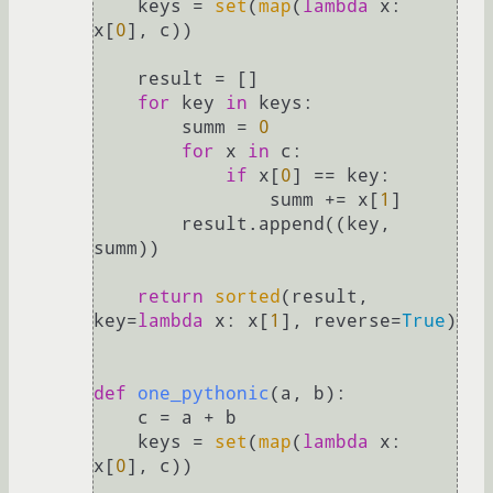
    keys = 
set
(
map
(
lambda
 x: 
x[
0
], c))

    result = []

for
 key 
in
 keys:

        summ = 
0
for
 x 
in
 c:

if
 x[
0
] == key:

                summ += x[
1
]

        result.append((key, 
summ))

return
sorted
(result, 
key=
lambda
 x: x[
1
], reverse=
True
)

def
one_pythonic
(
a, b
):

    c = a + b

    keys = 
set
(
map
(
lambda
 x: 
x[
0
], c))
