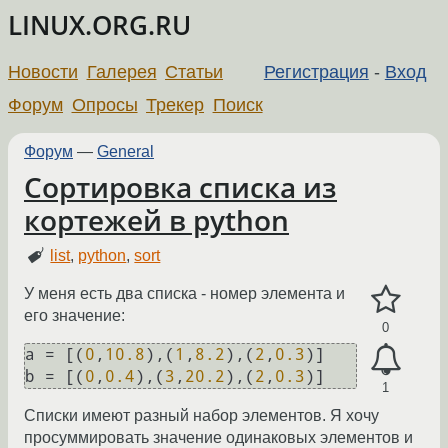
LINUX.ORG.RU
Новости
Галерея
Статьи
Регистрация
-
Вход
Форум
Опросы
Трекер
Поиск
Форум
—
General
Сортировка списка из
кортежей в python
list
,
python
,
sort
У меня есть два списка - номер элемента и
его значение:
0
a = [(
0
,
10.8
),(
1
,
8.2
),(
2
,
0.3
)]

b = [(
0
,
0.4
),(
3
,
20.2
),(
2
,
0.3
1
Списки имеют разный набор элементов. Я хочу
просуммировать значение одинаковых элементов и