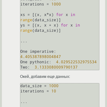
iterations = 
1000
xs = [(x, x*x) 
for
 x 
in
range
(data_size)]

ys = [(x, x + x) 
for
 x 
in
range
(data_size)]

...

One imperative:  
4.405387898004847
One pythonic:  
4.029522532975534
Two:  
3.1333080009790137
Окей, добавим еще данных:
data_size = 
1000
iterations = 
10
...
