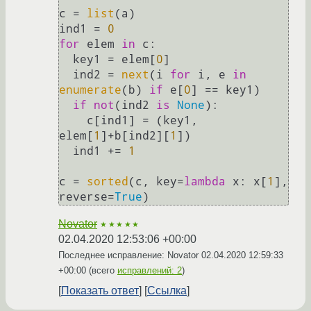
c = 
list
(a)

ind1 = 
0
for
 elem 
in
 c:

  key1 = elem[
0
]

  ind2 = 
next
(i 
for
 i, e 
in
enumerate
(b) 
if
 e[
0
] == key1)

if
not
(ind2 
is
None
):

    c[ind1] = (key1, 
elem[
1
]+b[ind2][
1
])

  ind1 += 
1
c = 
sorted
(c, key=
lambda
 x: x[
1
], 
reverse=
True
Novator
★★★★★
02.04.2020 12:53:06 +00:00
Последнее исправление: Novator
02.04.2020 12:59:33
+00:00
(всего
исправлений: 2
)
Показать ответ
Ссылка