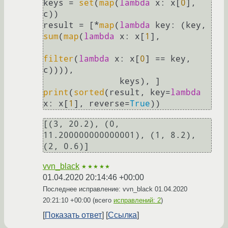
keys = 
set
(
map
(
lambda
 x: x[
0
], 
c))

result = [*
map
(
lambda
 key: (key, 
sum
(
map
(
lambda
 x: x[
1
],

filter
(
lambda
 x: x[
0
] == key, 
c)))),

print
(
sorted
(result, key=
lambda
x: x[
1
], reverse=
True
[(3, 20.2), (0, 
11.200000000000001), (1, 8.2), 
(2, 0.6)]
vvn_black
★★★★★
01.04.2020 20:14:46 +00:00
Последнее исправление: vvn_black
01.04.2020
20:21:10 +00:00
(всего
исправлений: 2
)
Показать ответ
Ссылка