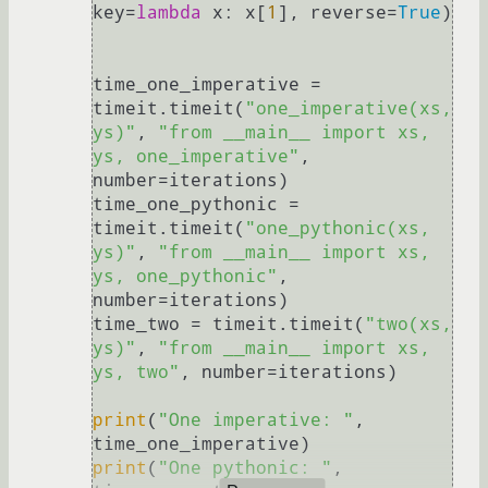
key=
lambda
 x: x[
1
], reverse=
True
)

time_one_imperative = 
timeit.timeit(
"one_imperative(xs, 
ys)"
, 
"from __main__ import xs, 
ys, one_imperative"
, 
number=iterations)

time_one_pythonic = 
timeit.timeit(
"one_pythonic(xs, 
ys)"
, 
"from __main__ import xs, 
ys, one_pythonic"
, 
number=iterations)

time_two = timeit.timeit(
"two(xs, 
ys)"
, 
"from __main__ import xs, 
ys, two"
, number=iterations)

print
(
"One imperative: "
, 
print
(
"One pythonic: "
, 