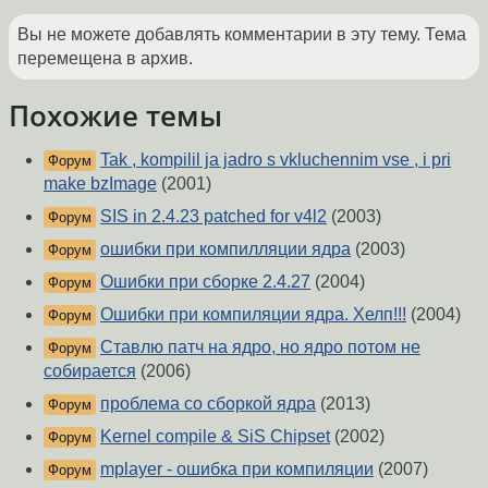
Вы не можете добавлять комментарии в эту тему. Тема
перемещена в архив.
Похожие темы
Tak , kompilil ja jadro s vkluchennim vse , i pri
Форум
make bzImage
(2001)
SIS in 2.4.23 patched for v4l2
(2003)
Форум
ошибки при компилляции ядра
(2003)
Форум
Ошибки при сборке 2.4.27
(2004)
Форум
Ошибки при компиляции ядра. Хелп!!!
(2004)
Форум
Ставлю патч на ядро, но ядро потом не
Форум
собирается
(2006)
проблема со сборкой ядра
(2013)
Форум
Kernel compile & SiS Chipset
(2002)
Форум
mplayer - ошибка при компиляции
(2007)
Форум