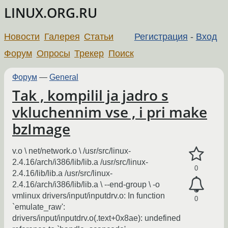
LINUX.ORG.RU
Новости
Галерея
Статьи
Регистрация
-
Вход
Форум
Опросы
Трекер
Поиск
Форум
—
General
Tak , kompilil ja jadro s
vkluchennim vse , i pri make
bzImage
v.o \ net/network.o \ /usr/src/linux-
2.4.16/arch/i386/lib/lib.a /usr/src/linux-
0
2.4.16/lib/lib.a /usr/src/linux-
2.4.16/arch/i386/lib/lib.a \ --end-group \ -o
vmlinux drivers/input/inputdrv.o: In function
0
`emulate_raw':
drivers/input/inputdrv.o(.text+0x8ae): undefined