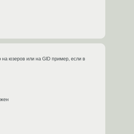
ко на юзеров или на GID пример, если в
лжен