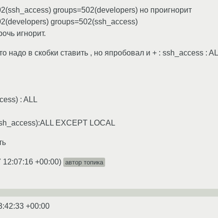
502(ssh_access) groups=502(developers) но проигнорит
502(developers) groups=502(ssh_access)
рочь игнорит.
о надо в скобки ставить , но япробовал и + : ssh_access : A
cess) : ALL
(ssh_access):ALL EXCEPT LOCAL
ть
 12:07:16 +00:00
)
автор топика
3:42:33 +00:00