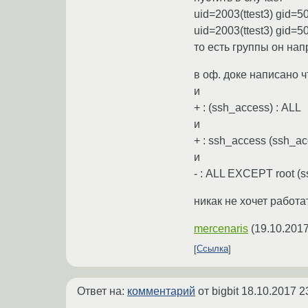
uid=2003(ttest3) gid=
uid=2003(ttest3) gid=
то есть группы он нап
в оф. доке написано чт
и
+ : (ssh_access) : ALL
и
+ : ssh_access (ssh_ac
и
- : ALL EXCEPT root 
никак не хочет работа
mercenaris
(
19.10.2017
Ссылка
Ответ на:
комментарий
от bigbit
18.10.2017 2