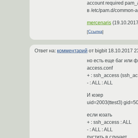
account required pam_
в /etc/pam.d/common-a
mercenaris
(
19.10.2017
Ссылка
Ответ на:
комментарий
от bigbit
18.10.2017 2
но есть еще баг или ф
access.conf
+ : ssh_access (ssh_ac
- : ALL : ALL
И юзер
uid=2003(ttest3) gid=5
если юзать
+ : ssh_access : ALL
- : ALL : ALL
пустить в случает