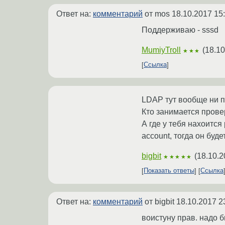
Ответ на:
комментарий
от mos
18.10.2017 15
Поддерживаю - sssd
MumiyTroll
(
18.10
★★★
Ссылка
LDAP тут вообще ни п
Кто занимается прове
А где у тебя нахоится
account, тогда он буд
bigbit
(
18.10.2
★★★★★
Показать ответы
Ссылка
Ответ на:
комментарий
от bigbit
18.10.2017 2
воистуну прав. надо 