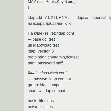
MAY ( sshPublicKey $ uid )
)
ldapadd -Y EXTERNAL -H ldapi:/// -f openssh-lp
на юзера добавлен ключ.
На клиенте: /etc/ldap.conf
--- base dc=test
uri ldap://ldap.test
ldap_version 3
rootbinddn cn=admin,dc=test
pam_password md5
### /etc/nsswitch.conf
---- passwd: ldap compat
group: ldap compat
shadow: ldap compat
hosts: files dns
networks: files