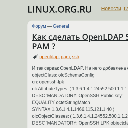
LINUX.ORG.RU
Новости
Г
Форум
—
General
Как сделать OpenLDAP 
PAM ?
openldap
,
pam
,
ssh
И так сервак OpenLDAP. На него добавлена с
objectClass: olcSchemaConfig
cn: openssh-lpk
olcAttributeTypes: ( 1.3.6.1.4.1.24552.500.1.1
DESC 'MANDATORY: OpenSSH Public key'
EQUALITY octetStringMatch
SYNTAX 1.3.6.1.4.1.1466.115.121.1.40 )
olcObjectClasses: ( 1.3.6.1.4.1.24552.500.1.
DESC 'MANDATORY: OpenSSH LPK objectcla