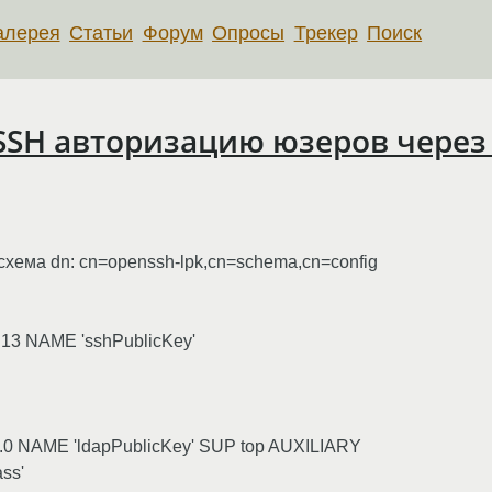
алерея
Статьи
Форум
Опросы
Трекер
Поиск
SSH авторизацию юзеров через
хема dn: cn=openssh-lpk,cn=schema,cn=config
.1.13 NAME 'sshPublicKey'
1.2.0 NAME 'ldapPublicKey' SUP top AUXILIARY
ss'