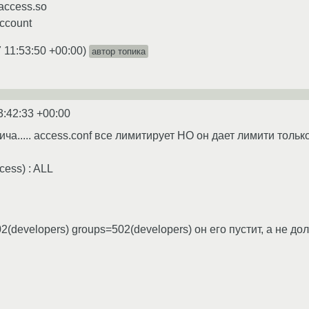
access.so
ccount
 11:53:50 +00:00
)
автор топика
3:42:33 +00:00
ича..... access.conf все лимитирует НО он дает лимити толь
cess) : ALL
02(developers) groups=502(developers) он его пустит, а не до