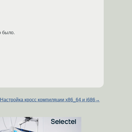
о было.
Настройка кросс компиляции x86_64 и i686
→