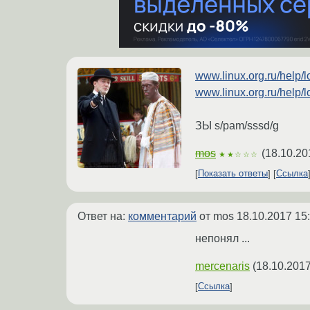
www.linux.org.ru/help/
www.linux.org.ru/help/
ЗЫ s/pam/sssd/g
mos
(
18.10.20
★★☆☆☆
Показать ответы
Ссылка
Ответ на:
комментарий
от mos
18.10.2017 15
непонял ...
mercenaris
(
18.10.2017
Ссылка