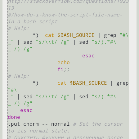
http://stackoverflow.com/questions/1923
19
#/how-do-i-know-the-script-file-name-
in-a-bash-script
# Help:
	*)  
cat
$BASH_SOURCE
 | grep 
"#\

_"
 | sed 
"s/\\t/ /g"
 | sed 
"s/).*#\

_ /) /g"
esac
echo
fi
# Help:
	*)	
cat
$BASH_SOURCE
 | grep 
"#\

_"
 | sed 
"s/\\t/ /g"
 | sed 
"s/).*#\

_ /) /g"
esac
done
tput cnorm -- normal 
# Set the cursor 
to its normal state.
# Очистить функции и переменные после 