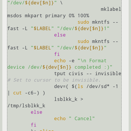
"/dev/
${dev[$n]}
"
 \

				mklabel 
msdos mkpart primary 0% 100%

sudo
 mkntfs --
fast -L 
"
$LABEL
"
"/dev/
${dev[$n]}
1"
else
sudo
 mkntfs --
fast -L 
"
$LABEL
"
"/dev/
${dev[$n]}
"
fi
echo
 -e 
"\n Format 
device /dev/
${dev[$n]}
 completed :)"
		tput civis -- invisible 
# Set to cursor to be invisible.
		dev=( $(
ls
 /dev/sd* -1 
| 
cut
 -c6-) )

		lsblkk_k > 
/tmp/lsblkk_k

else
echo
" Cancel"
fi