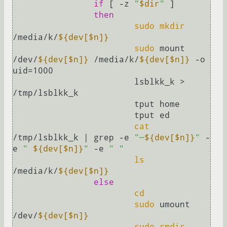
if
 [ -z 
"
$dir
"
 ]

then
sudo
mkdir
/media/k/
${dev[$n]}
sudo
 mount 
/dev/
${dev[$n]}
 /media/k/
${dev[$n]}
 -o 
uid=1000

			lsblkk_k > 
/tmp/lsblkk_k

			tput home

			tput ed

cat
/tmp/lsblkk_k | grep -e 
"─
${dev[$n]}
"
 -
e 
" 
${dev[$n]}
"
 -e 
" "
ls
/media/k/
${dev[$n]}
else
cd
sudo
 umount 
/dev/
${dev[$n]}
sudo
rmdir