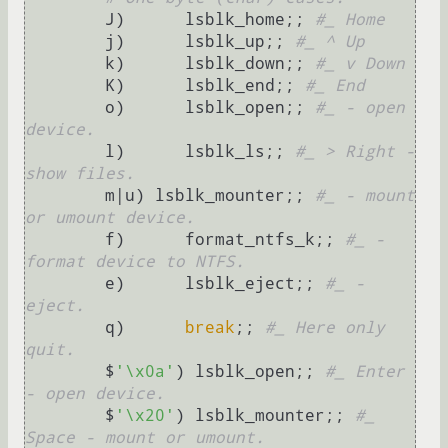
	J)	lsblk_home;; 
#_ Home
	j)	lsblk_up;; 
#_ ^ Up
	k)	lsblk_down;; 
#_ v Down
	K)	lsblk_end;; 
#_ End
	o)	lsblk_open;; 
#_ - open 
device.
	l)	lsblk_ls;; 
#_ > Right - 
show files.
	m|u) lsblk_mounter;; 
#_ - mount 
or umount device.
	f)	format_ntfs_k;; 
#_ - 
format device to NTFS.
	e)	lsblk_eject;; 
#_ - 
eject.
	q)	
break
;; 
#_ Here only 
quit.
	$
'\x0a'
) lsblk_open;; 
#_ Enter 
- open device.
	$
'\x20'
) lsblk_mounter;; 
#_ 
Space - mount or umount.