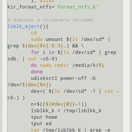
	}; 
alias
kir_format_ntfs=
'format_ntfs_k'
# Извлечь и отключить питание:
lsblk_eject
(){

cd
sudo
 umount $(
ls
 /dev/sd* | 
grep 
${dev[$n]:0:3}
.) && \

for
 i 
in
 $(
ls
 /dev/sd* | grep 
sdb. | 
cut
 -c6-9)

do
sudo
rmdir
 /media/k/
$i
done
	udisksctl power-off -b 
/dev/
${dev[$n]}
	dev=( $(
ls
 /dev/sd* -1 | 
cut
 -
c6-) )

	n=$((
${#dev[@]}
-
1
))

	lsblkk_k > /tmp/lsblkk_k

	tput home

	tput ed

cat
 /tmp/lsblkk_k | grep -e 