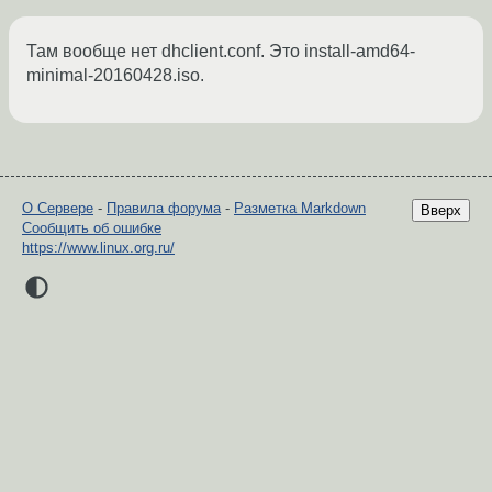
Там вообще нет dhclient.conf. Это install-amd64-
minimal-20160428.iso.
О Сервере
-
Правила форума
-
Разметка Markdown
Вверх
Сообщить об ошибке
https://www.linux.org.ru/