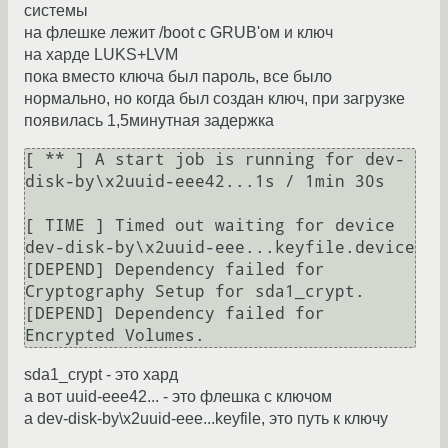
системы
на флешке лежит /boot с GRUB'ом и ключ
на харде LUKS+LVM
пока вместо ключа был пароль, все было
нормально, но когда был создан ключ, при загрузке
появилась 1,5минутная задержка
[ ** ] A start job is running for dev-
disk-by\x2uuid-eee42...1s / 1min 30s

[ TIME ] Timed out waiting for device 
dev-disk-by\x2uuid-eee...keyfile.device

[DEPEND] Dependency failed for 
Cryptography Setup for sda1_crypt.

[DEPEND] Dependency failed for 
Encrypted Volumes.
sda1_crypt - это хард
а вот uuid-eee42... - это флешка с ключом
а dev-disk-by\x2uuid-eee...keyfile, это путь к ключу