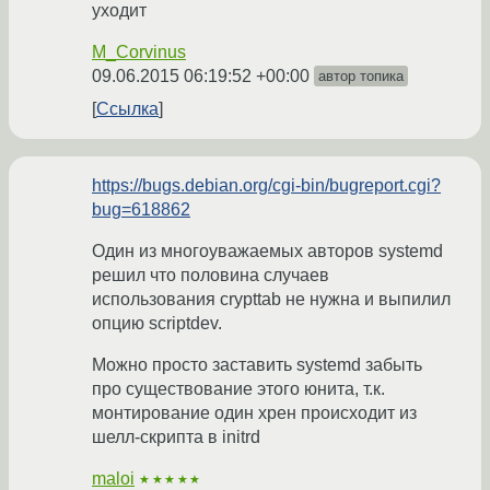
уходит
M_Corvinus
09.06.2015 06:19:52 +00:00
автор топика
Ссылка
https://bugs.debian.org/cgi-bin/bugreport.cgi?
bug=618862
Один из многоуважаемых авторов systemd
решил что половина случаев
использования crypttab не нужна и выпилил
опцию scriptdev.
Можно просто заставить systemd забыть
про существование этого юнита, т.к.
монтирование один хрен происходит из
шелл-скрипта в initrd
maloi
★★★★★