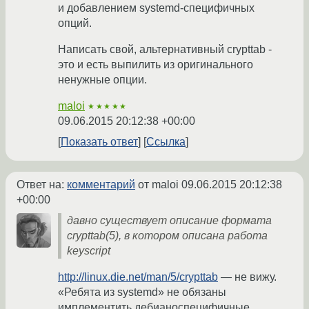
и добавлением systemd-специфичных
опций.
Написать свой, альтернативный crypttab -
это и есть выпилить из оригинального
ненужные опции.
maloi
★★★★★
09.06.2015 20:12:38 +00:00
Показать ответ
Ссылка
Ответ на:
комментарий
от maloi
09.06.2015 20:12:38
+00:00
давно существует описание формата
crypttab(5), в котором описана работа
keyscript
http://linux.die.net/man/5/crypttab
— не вижу.
«Ребята из systemd» не обязаны
имплементить дебианоспецифичные