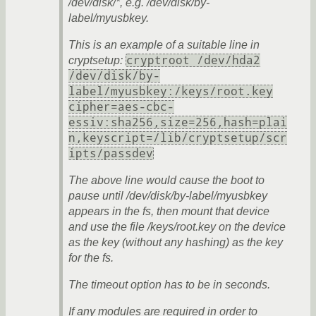
/dev/disk/*, e.g. /dev/disk/by-
label/myusbkey.
This is an example of a suitable line in
cryptroot /dev/hda2
cryptsetup:
/dev/disk/by-
label/myusbkey:/keys/root.key
cipher=aes-cbc-
essiv:sha256,size=256,hash=plai
n,keyscript=/lib/cryptsetup/scr
ipts/passdev
The above line would cause the boot to
pause until /dev/disk/by-label/myusbkey
appears in the fs, then mount that device
and use the file /keys/root.key on the device
as the key (without any hashing) as the key
for the fs.
The timeout option has to be in seconds.
If any modules are required in order to