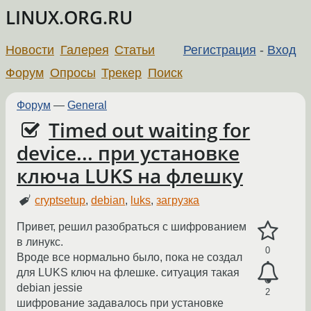
LINUX.ORG.RU
Новости
Галерея
Статьи
Регистрация
-
Вход
Форум
Опросы
Трекер
Поиск
Форум
—
General
Timed out waiting for
device... при установке
ключа LUKS на флешку
cryptsetup
,
debian
,
luks
,
загрузка
Привет, решил разобраться с шифрованием
в линукс.
0
Вроде все нормально было, пока не создал
для LUKS ключ на флешке. ситуация такая
debian jessie
2
шифрование задавалось при установке