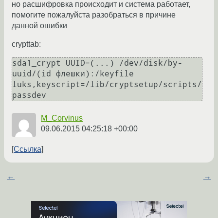
но расшифровка происходит и система работает,
помогите пожалуйста разобраться в причине
данной ошибки
crypttab:
sda1_crypt UUID=(...) /dev/disk/by-
uuid/(id флешки):/keyfile 
luks,keyscript=/lib/cryptsetup/scripts/
passdev
M_Corvinus
09.06.2015 04:25:18 +00:00
Ссылка
←
→