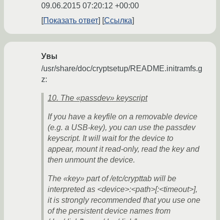
09.06.2015 07:20:12 +00:00
Показать ответ
Ссылка
Увы
/usr/share/doc/cryptsetup/README.initramfs.g
z:
10. The «passdev» keyscript
If you have a keyfile on a removable device
(e.g. a USB-key), you can use the passdev
keyscript. It will wait for the device to
appear, mount it read-only, read the key and
then unmount the device.
The «key» part of /etc/crypttab will be
interpreted as <device>:<path>[:<timeout>],
it is strongly recommended that you use one
of the persistent device names from