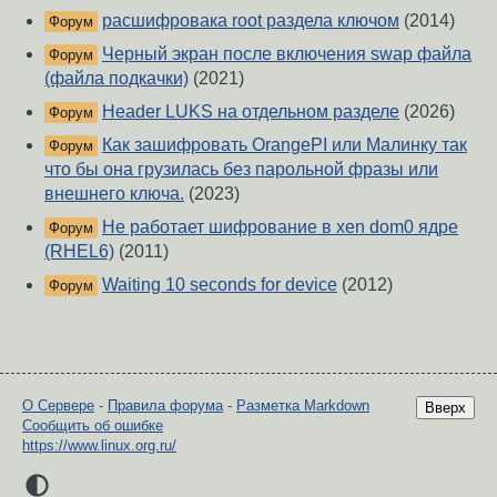
расшифровака root раздела ключом
(2014)
Форум
Черный экран после включения swap файла
Форум
(файла подкачки)
(2021)
Header LUKS на отдельном разделе
(2026)
Форум
Как зашифровать OrangePI или Малинку так
Форум
что бы она грузилась без парольной фразы или
внешнего ключа.
(2023)
Не работает шифрование в xen dom0 ядре
Форум
(RHEL6)
(2011)
Waiting 10 seconds for device
(2012)
Форум
О Сервере
-
Правила форума
-
Разметка Markdown
Вверх
Сообщить об ошибке
https://www.linux.org.ru/