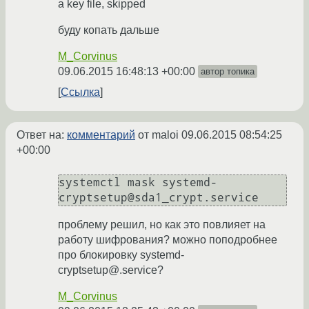
a key file, skipped
буду копать дальше
M_Corvinus
09.06.2015 16:48:13 +00:00
автор топика
Ссылка
Ответ на:
комментарий
от maloi
09.06.2015 08:54:25
+00:00
systemctl mask systemd-
cryptsetup@sda1_crypt.service
проблему решил, но как это повлияет на
работу шифрования? можно поподробнее
про блокировку systemd-
cryptsetup@.service?
M_Corvinus