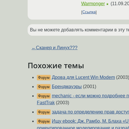
Warmonger
(
11.09.2
★
Ссылка
Вы не можете добавлять комментарии в эту т
←
Сканер и Линух???
Похожие темы
Дрова для Lucent Win Modem
(2003
Форум
Брендмауэры
(2001)
Форум
mechanic - если можно подробнее 
Форум
FastTrak
(2003)
задача по определению прав досту
Форум
Ищу ebook: Дж. Рамбо, М. Блаха «U
Форум
ориентированное моделирование и разра