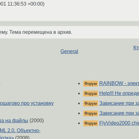
001 11:36:53 +00:00
)
ему. Тема перемещена в архив.
Кт
General
)
RAINBOW - элек
Форум
Help!!! Не опред
Форум
пошагово про установку
Зависание при з
Форум
Зависание при з
Форум
па на файлы
(2000)
FlyVideo2000 chi
Форум
ML 2.0. Объектно-
ботка»
(2008)