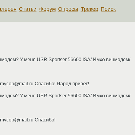
алерея
Статьи
Форум
Опросы
Трекер
Поиск
нмодем? У меня USR Sportser 56600 ISA/ Имхо винмодем/
mycop@mail.ru Спасибо! Народ привет!
нмодем? У меня USR Sportser 56600 ISA/ Имхо винмодем/
mycop@mail.ru Спасибо!