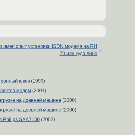
о имел опыт установки ISDN модема на RH
→
70 или куда либо
тронный ключ
(1999)
еляется модем
(2001)
агрузке на древней машине
(2000)
агрузке на древней машине
(2000)
p Philips SAA7130
(2002)