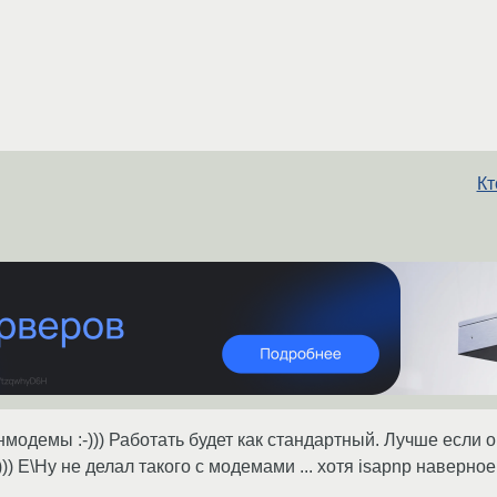
Кт
нмодемы :-))) Работать будет как стандартный. Лучше если он
))) Е\Ну не делал такого с модемами ... хотя isapnp наверное