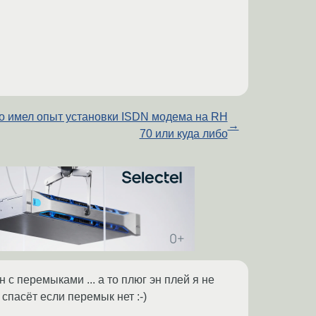
о имел опыт установки ISDN модема на RH
→
70 или куда либо
 с перемыками ... а то плюг эн плей я не
 спасёт если перемык нет :-)