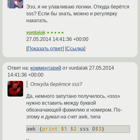
Эээ, я не улавливаю логики. Откуда берётся
sss? Если бы знать, можно и регулярку
накатать.
vurdalak
★★★★★
27.05.2014 14:41:36 +00:00
Показать ответ
Ссылка
Ответ на:
комментарий
от vurdalak
27.05.2014
14:41:36 +00:00
Откуда берётся sss?
Да, немного запутано получилось, «sss»
нужно вставить между буквой
обозначающей фамилию и номером. По-
этому и думал на счет awk, типа
awk {
print
$1
$2
 sss 0
$3
}