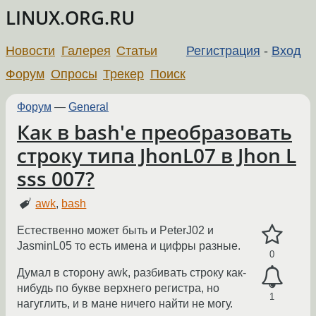
LINUX.ORG.RU
Новости
Галерея
Статьи
Регистрация
-
Вход
Форум
Опросы
Трекер
Поиск
Форум
—
General
Как в bash'e преобразовать
строку типа JhonL07 в Jhon L
sss 007?
awk
,
bash
Естественно может быть и PeterJ02 и
JasminL05 то есть имена и цифры разные.
0
Думал в сторону awk, разбивать строку как-
нибудь по букве верхнего регистра, но
1
нагуглить, и в мане ничего найти не могу.