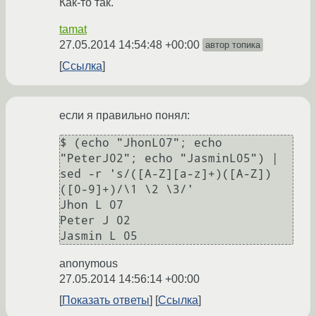
Как-то так.
tamat
27.05.2014 14:54:48 +00:00
автор топика
Ссылка
если я правильно понял:
$ (echo "JhonL07"; echo 
"PeterJ02"; echo "JasminL05") | 
sed -r 's/([A-Z][a-z]+)([A-Z])
([0-9]+)/\1 \2 \3/'

Jhon L 07

Peter J 02

anonymous
27.05.2014 14:56:14 +00:00
Показать ответы
Ссылка