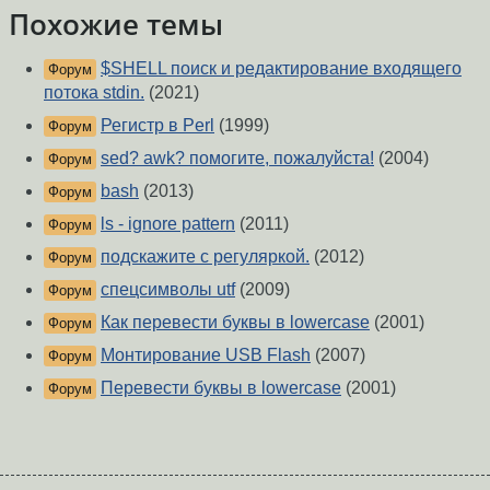
Похожие темы
$SHELL поиск и редактирование входящего
Форум
потока stdin.
(2021)
Регистр в Perl
(1999)
Форум
sed? awk? помогите, пожалуйста!
(2004)
Форум
bash
(2013)
Форум
ls - ignore pattern
(2011)
Форум
подскажите с регуляркой.
(2012)
Форум
спецсимволы utf
(2009)
Форум
Как перевести буквы в lowercase
(2001)
Форум
Монтирование USB Flash
(2007)
Форум
Перевести буквы в lowercase
(2001)
Форум