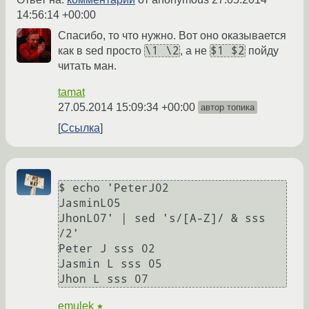
14:56:14 +00:00
Спасибо, то что нужно. Вот оно оказывается
\1 \2
$1 $2
как в sed просто
, а не
пойду
читать ман.
tamat
27.05.2014 15:09:34 +00:00
автор топика
Ссылка
$ echo 'PeterJ02

JasminL05

JhonL07' | sed 's/[A-Z]/ & sss 
/2'

Peter J sss 02

Jasmin L sss 05

Jhon L sss 07
emulek
★