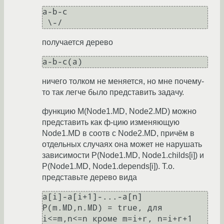
a-b-c

получается дерево
ничего толком не меняется, но мне почему-
то так легче было представить задачу.
функцию M(Node1.MD, Node2.MD) можно
представить как ф-цию изменяющую
Node1.MD в соотв с Node2.MD, причём в
отдельных случаях она может не нарушать
зависимости P(Node1.MD, Node1.childs[i]) и
P(Node1.MD, Node1.depends[i]). Т.о.
представьте дерево вида
a[i]-a[i+1]-...-a[n]

P(m.MD,n.MD) = true, для 