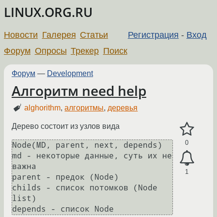
LINUX.ORG.RU
Новости
Галерея
Статьи
Регистрация
-
Вход
Форум
Опросы
Трекер
Поиск
Форум
—
Development
Алгоритм need help
alghorithm
,
алгоритмы
,
деревья
Дерево состоит из узлов вида
0
Node(MD, parent, next, depends)

md - некоторые данные, суть их не 
важна

1
parent - предок (Node)

childs - список потомков (Node 
list)
