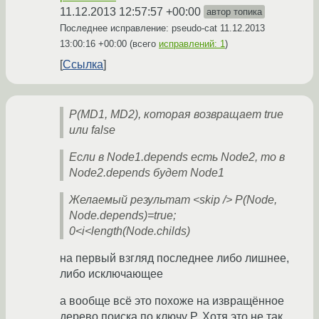
11.12.2013 12:57:57 +00:00
автор топика
Последнее исправление: pseudo-cat
11.12.2013
13:00:16 +00:00
(всего
исправлений: 1
)
Ссылка
P(MD1, MD2), которая возвращает true
или false
Если в Node1.depends есть Node2, то в
Node2.depends будет Node1
Желаемый результат <skip /> P(Node,
Node.depends)=true;
0<i<length(Node.childs)
на первый взгляд последнее либо лишнее,
либо исключающее
а вообще всё это похоже на извращённое
дерево поиска по ключу P. Хотя это не так