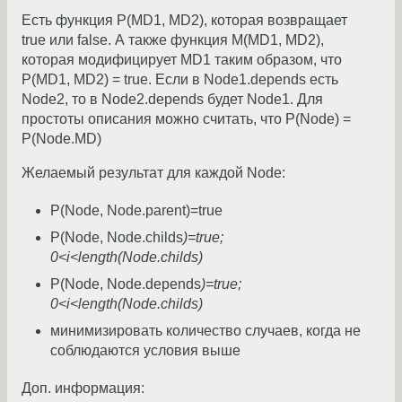
Есть функция P(MD1, MD2), которая возвращает
true или false. А также функция M(MD1, MD2),
которая модифицирует MD1 таким образом, что
P(MD1, MD2) = true. Если в Node1.depends есть
Node2, то в Node2.depends будет Node1. Для
простоты описания можно считать, что P(Node) =
P(Node.MD)
Желаемый результат для каждой Node:
P(Node, Node.parent)=true
P(Node, Node.childs
)=true;
0<i<length(Node.childs)
P(Node, Node.depends
)=true;
0<i<length(Node.childs)
минимизировать количество случаев, когда не
соблюдаются условия выше
Доп. информация: