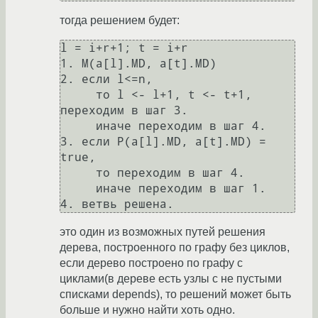
тогда решением будет:
l = i+r+1; t = i+r

1. M(a[l].MD, a[t].MD)

2. если l<=n, 

     тo l <- l+1, t <- t+1, 
переходим в шаг 3.

     иначе переходим в шаг 4.

3. если P(a[l].MD, a[t].MD) = 
true,

     то переходим в шаг 4.

     иначе переходим в шаг 1.

это один из возможных путей решения
дерева, построенного по графу без циклов,
если дерево построено по графу с
циклами(в дереве есть узлы с не пустыми
списками depends), то решений может быть
больше и нужно найти хоть одно.