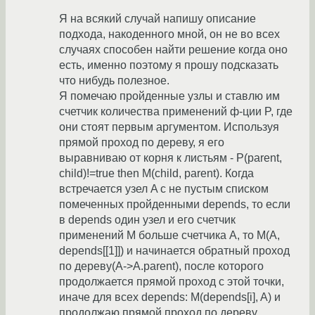
Я на всякий случай напишу описание
подхода, накоденного мной, он не во всех
случаях способен найти решение когда оно
есть, именно поэтому я прошу подсказать
что нибудь полезное.
Я помечаю пройденные узлы и ставлю им
счетчик количества применений ф-ции P, где
они стоят первым аргументом. Используя
прямой проход по дереву, я его
выравниваю от корня к листьям - P(parent,
child)!=true then M(child, parent). Когда
встречается узел A с не пустым списком
помеченных пройденными depends, то если
в depends один узел и его счетчик
применений M больше счетчика A, то M(A,
depends[[1]]) и начинается обратный проход
по дереву(A->A.parent), после которого
продолжается прямой проход с этой точки,
иначе для всех depends: M(depends[i], A) и
продолжаю прямой проход по дереву.