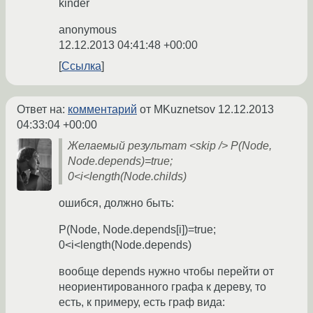
kinder
anonymous
12.12.2013 04:41:48 +00:00
Ссылка
Ответ на:
комментарий
от MKuznetsov
12.12.2013
04:33:04 +00:00
Желаемый результат <skip /> P(Node,
Node.depends)=true;
0<i<length(Node.childs)
ошибся, должно быть:
P(Node, Node.depends[i])=true;
0<i<length(Node.depends)
вообще depends нужно чтобы перейти от
неориентированного графа к дереву, то
есть, к примеру, есть граф вида: