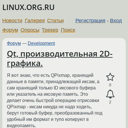
LINUX.ORG.RU
Новости
Галерея
Статьи
Регистрация
-
Вход
Форум
Опросы
Трекер
Поиск
Форум
—
Development
Qt, производительная 2D-
графика.
Я вот знаю, что есть QPixmap, хранящий
данные в памяти, принадлежащей иксам, а
0
сам хранящий только ID иксового буфера
или указатель на иксовую память. Это
делает очень быстрой операцию отрисовки
2
QPixmap - иксам никуда не надо ходить,
берут готовый буфер, преобразованный под
удобный им формат и тупо копируют в
видеопамять.