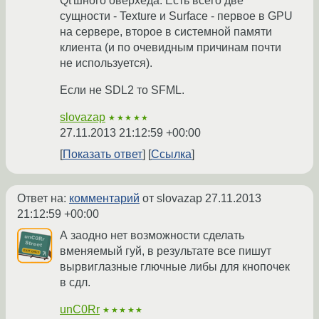
Qt'шного оверхеда. Есть всего две
сущности - Texture и Surface - первое в GPU
на сервере, второе в системной памяти
клиента (и по очевидным причинам почти
не используется).
Если не SDL2 то SFML.
slovazap
★★★★★
27.11.2013 21:12:59 +00:00
Показать ответ
Ссылка
Ответ на:
комментарий
от slovazap
27.11.2013
21:12:59 +00:00
А заодно нет возможности сделать
вменяемый гуй, в результате все пишут
вырвиглазные глючные либы для кнопочек
в сдл.
unC0Rr
★★★★★