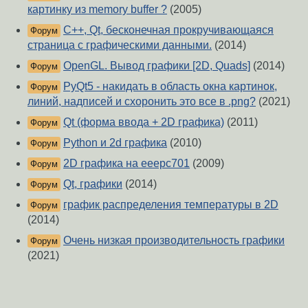
картинку из memory buffer ?
(2005)
C++, Qt, бесконечная прокручивающаяся
Форум
страница с графическими данными.
(2014)
OpenGL. Вывод графики [2D, Quads]
(2014)
Форум
PyQt5 - накидать в область окна картинок,
Форум
линий, надписей и схоронить это все в .png?
(2021)
Qt (форма ввода + 2D графика)
(2011)
Форум
Python и 2d графика
(2010)
Форум
2D графика на eeepc701
(2009)
Форум
Qt, графики
(2014)
Форум
график распределения температуры в 2D
Форум
(2014)
Очень низкая производительность графики
Форум
(2021)