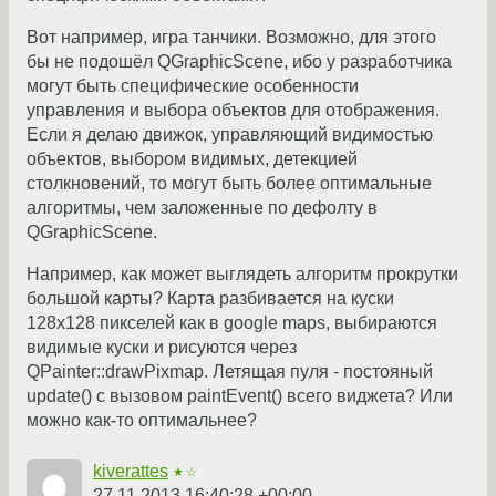
Вот например, игра танчики. Возможно, для этого
бы не подошёл QGraphicScene, ибо у разработчика
могут быть специфические особенности
управления и выбора объектов для отображения.
Если я делаю движок, управляющий видимостью
объектов, выбором видимых, детекцией
столкновений, то могут быть более оптимальные
алгоритмы, чем заложенные по дефолту в
QGraphicScene.
Например, как может выглядеть алгоритм прокрутки
большой карты? Карта разбивается на куски
128x128 пикселей как в google maps, выбираются
видимые куски и рисуются через
QPainter::drawPixmap. Летящая пуля - постояный
update() с вызовом paintEvent() всего виджета? Или
можно как-то оптимальнее?
kiverattes
★☆
27.11.2013 16:40:28 +00:00