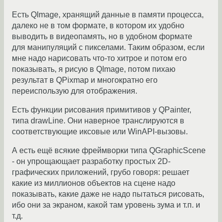
Есть QImage, хранящий данные в памяти процесса,
далеко не в том формате, в котором их удобно
выводить в видеопамять, но в удобном формате
для манипуляций с пикселами. Таким образом, если
мне надо нарисовать что-то хитрое и потом его
показывать, я рисую в QImage, потом пихаю
результат в QPixmap и многократно его
переиспользую для отображения.
Есть функции рисования примитивов у QPainter,
типа drawLine. Они наверное транслируются в
соответствующие иксовые или WinAPI-вызовы.
А есть ещё всякие фреймворки типа QGraphicScene
- он упрощающает разработку простых 2D-
графических приложений, грубо говоря: решает
какие из миллионов объектов на сцене надо
показывать, какие даже не надо пытаться рисовать,
ибо они за экраном, какой там уровень зума и т.п. и
т.д.