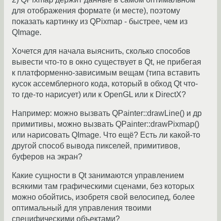
для отображения формате (и месте), поэтому
показать картинку из QPixmap - быстрее, чем из
QImage.
Хочется для начала выяснить, сколько способов
вывести что-то в окно существует в Qt, не прибегая
к платформенно-зависимым вещам (типа вставить
кусок ассемблерного кода, который в обход Qt что-
то где-то нарисует) или к OpenGL или к DirectX?
Например: можно вызвать QPainter::drawLine() и др
примитивы, можно вызвать QPainter::drawPixmap()
или нарисовать QImage. Что ещё? Есть ли какой-то
другой способ вывода пикселей, примитивов,
буферов на экран?
Какие сущности в Qt занимаются управлением
всякими там графическими сценами, без которых
можно обойтись, изобретя свой велосипед, более
оптимальный для управления твоими
специфическими объектами?