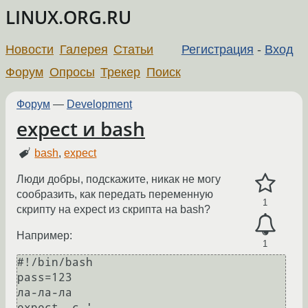
LINUX.ORG.RU
Новости
Галерея
Статьи
Регистрация
-
Вход
Форум
Опросы
Трекер
Поиск
Форум
—
Development
expect и bash
bash
,
expect
Люди добры, подскажите, никак не могу
сообразить, как передать переменную
1
скрипту на expect из скрипта на bash?
Например:
1
#!/bin/bash

pass=123

ла-ла-ла

expect -c '
