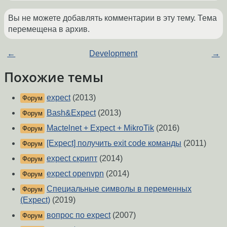
Вы не можете добавлять комментарии в эту тему. Тема
перемещена в архив.
←
Development
→
Похожие темы
expect
(2013)
Форум
Bash&Expect
(2013)
Форум
Mactelnet + Expect + MikroTik
(2016)
Форум
[Expect] получить exit code команды
(2011)
Форум
expect скрипт
(2014)
Форум
expect openvpn
(2014)
Форум
Специальные символы в переменных
Форум
(Expect)
(2019)
вопрос по expect
(2007)
Форум