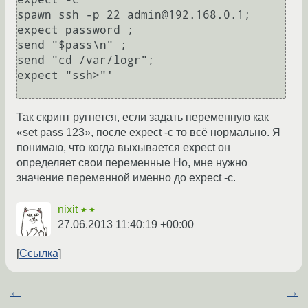
spawn ssh -p 22 admin@192.168.0.1;

expect password ;

send "$pass\n" ;

send "cd /var/logr";

expect "ssh>"'

Так скрипт ругнется, если задать переменную как
«set pass 123», после expect -c то всё нормально. Я
понимаю, что когда выхывается expect он
определяет свои переменные Но, мне нужно
значение переменной именно до expect -c.
nixit
★★
27.06.2013 11:40:19 +00:00
Ссылка
←
→