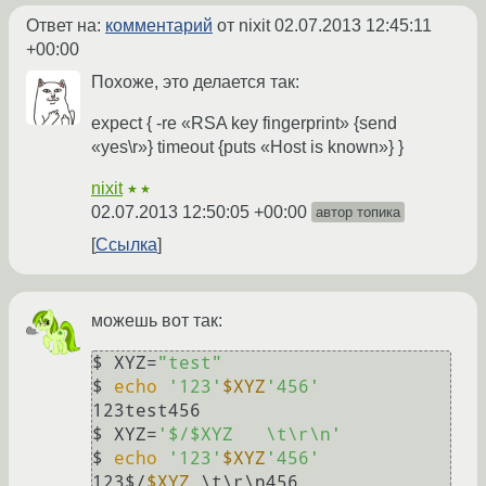
Ответ на:
комментарий
от nixit
02.07.2013 12:45:11
+00:00
Похоже, это делается так:
expect { -re «RSA key fingerprint» {send
«yes\r»} timeout {puts «Host is known»} }
nixit
★★
02.07.2013 12:50:05 +00:00
автор топика
Ссылка
можешь вот так:
$ XYZ=
"test"
$ 
echo
'123'
$XYZ
'456'
123test456

$ XYZ=
'$/$XYZ   \t\r\n'
$ 
echo
'123'
$XYZ
'456'
123$/
$XYZ