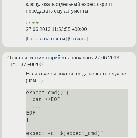
ключу, юзать отдельный expect скрипт,
передавать ему аргументы.
cx
★★
27.06.2013 11:53:55 +00:00
Показать ответы
Ссылка
Ответ на:
комментарий
от anonymous
27.06.2013
11:51:37 +00:00
Если хочется внутри, тогда вероятно лучше
(чем ""):
expect_cmd() {

  cat <<EOF

  ...

EOF

}

expect -c "$(expect_cmd)"