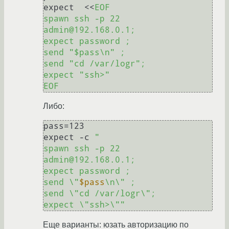
expect  <<
EOF

spawn ssh -p 22 
admin@192.168.0.1;

expect password ;

send "$pass\n" ;

send "cd /var/logr";

expect "ssh>" 

EOF
Либо:
pass=123

expect -c 
"

spawn ssh -p 22 
admin@192.168.0.1;

expect password ;

send \"
$pass
\n\" ;

send \"cd /var/logr\";

expect \"ssh>\""
Еще варианты: юзать авторизацию по