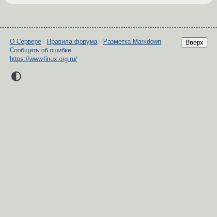
О Сервере
-
Правила форума
-
Разметка Markdown
Вверх
Сообщить об ошибке
https://www.linux.org.ru/