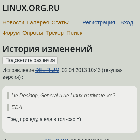
LINUX.ORG.RU
Новости
Галерея
Статьи
Регистрация
-
Вход
Форум
Опросы
Трекер
Поиск
История изменений
Исправление
DELIRIUM
,
02.04.2013 10:43
(текущая
версия) :
Не Desktop, General и не Linux-hardware же?
EDA
Тред про еду, а еда в толксах =)