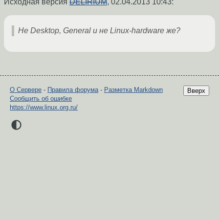
Исходная версия
DELIRIUM
,
02.04.2013 10:43
:
Не Desktop, General и не Linux-hardware же?
О Сервере
-
Правила форума
-
Разметка Markdown
Вверх
Сообщить об ошибке
https://www.linux.org.ru/