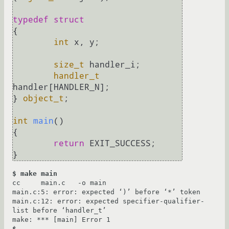
typedef
struct
{
int
 x, y;

size_t
 handler_i;

handler_t
handler[HANDLER_N];

} 
object_t
;

int
main
()
{

return
 EXIT_SUCCESS;

}
$ make main
cc     main.c   -o main

main.c:5: error: expected ‘)’ before ‘*’ token

main.c:12: error: expected specifier-qualifier-
list before ‘handler_t’

$