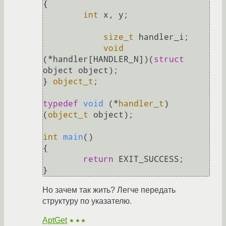
{
int
 x, y;

size_t
 handler_i;

void
(*handler[HANDLER_N])(
struct
object object);

} 
object_t
;

typedef
void
(*
handler_t
)
(
object_t
 object)
;

int
main
()
{

return
 EXIT_SUCCESS;

Но зачем так жить? Легче передать
структуру по указателю.
AptGet
★★★