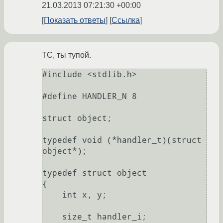
21.03.2013 07:21:30 +00:00
Показать ответы
Ссылка
ТС, ты тупой.
#include <stdlib.h>

#define HANDLER_N 8

struct object;

typedef void (*handler_t)(struct 
object*);

typedef struct object

{

    int x, y;

    size_t handler_i;
