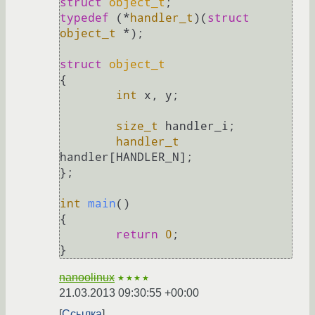
struct
object_t
;
typedef
 (*
handler_t
)(
struct
object_t
 *);

struct
object_t
{
int
 x, y;

size_t
 handler_i;

handler_t
handler[HANDLER_N];

};

int
main
()
{

return
0
;

nanoolinux
★★★★
21.03.2013 09:30:55 +00:00
Ссылка