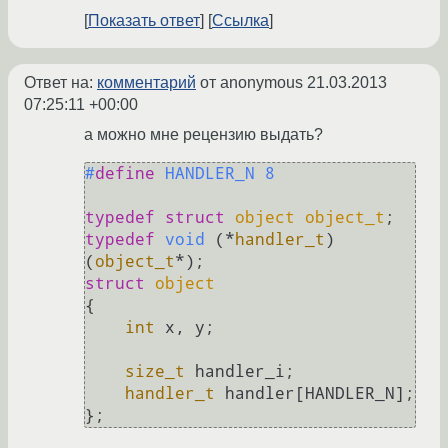
Показать ответ
Ссылка
Ответ на:
комментарий
от anonymous
21.03.2013
07:25:11 +00:00
а можно мне рецензию выдать?
#
define
 HANDLER_N 8
typedef
struct
object
object_t
;
typedef
void
(*
handler_t
)
(
object_t
*)
struct
object
{
int
 x, y;

size_t
 handler_i;

handler_t
 handler[HANDLER_N];
