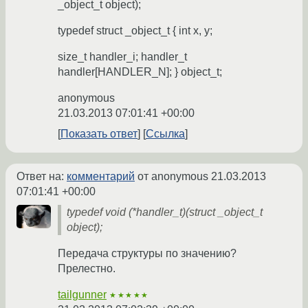
_object_t object);
typedef struct _object_t { int x, y;
size_t handler_i; handler_t
handler[HANDLER_N]; } object_t;
anonymous
21.03.2013 07:01:41 +00:00
Показать ответ
Ссылка
Ответ на:
комментарий
от anonymous
21.03.2013
07:01:41 +00:00
typedef void (*handler_t)(struct _object_t
object);
Передача структуры по значению?
Прелестно.
tailgunner
★★★★★