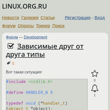
LINUX.ORG.RU
Новости
Галерея
Статьи
Регистрация
-
Вход
Форум
Опросы
Трекер
Поиск
Форум
—
Development
Зависимые друг от
друга типы
c
Вот такая ситуация:
0
#
include
<stdlib.h>
#
define
 HANDLER_N 8
1
typedef
void
(*
handler_t
)
(
object_t
 *object)
;
