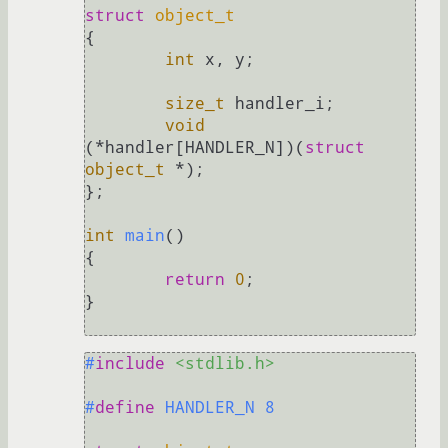
struct
object_t
{
int
 x, y;

size_t
 handler_i;

void
(*handler[HANDLER_N])(
struct
object_t
 *);

};

int
main
()
{

return
0
;

}

#
include
<stdlib.h>
#
define
 HANDLER_N 8