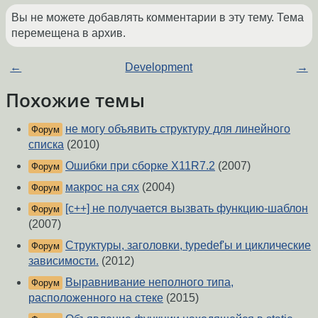
Вы не можете добавлять комментарии в эту тему. Тема
перемещена в архив.
←
Development
→
Похожие темы
не могу объявить структуру для линейного
Форум
списка
(2010)
Ошибки при сборке X11R7.2
(2007)
Форум
макрос на сях
(2004)
Форум
[c++] не получается вызвать функцию-шаблон
Форум
(2007)
Структуры, заголовки, typedef'ы и циклические
Форум
зависимости.
(2012)
Выравнивание неполного типа,
Форум
расположенного на стеке
(2015)