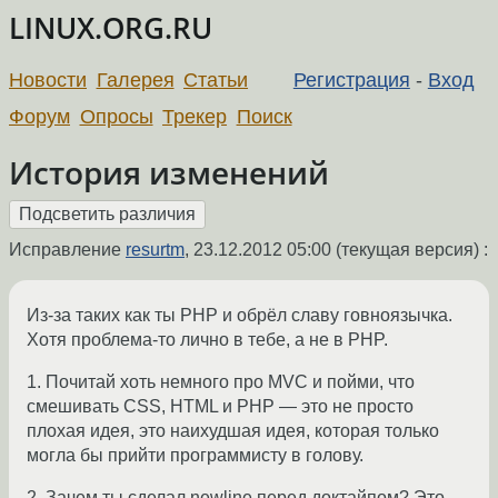
LINUX.ORG.RU
Новости
Галерея
Статьи
Регистрация
-
Вход
Форум
Опросы
Трекер
Поиск
История изменений
Исправление
resurtm
,
23.12.2012 05:00
(текущая версия) :
Из-за таких как ты PHP и обрёл славу говноязычка.
Хотя проблема-то лично в тебе, а не в PHP.
1. Почитай хоть немного про MVC и пойми, что
смешивать CSS, HTML и PHP — это не просто
плохая идея, это наихудшая идея, которая только
могла бы прийти программисту в голову.
2. Зачем ты сделал newline перед доктайпом? Это