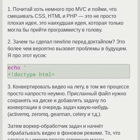
1. Почитай хоть немного про MVC и пойми, что
смешивать CSS, HTML и PHP — это не просто
плохая идея, это наихудшая идея, которая только
могла бы прийти программисту в голову.
2. Зачем ты сделал newline перед доктайпом? Это
более чем вероятно вызовет проблемы в будущем.
Я про этот кусок:
echo
'

3. Конвертировать видео на лету, в том же процессе
просто напросто неумно. Присланный файл нужно
сохранять на диске и добавлять задачу по
конвертации в очередь задач какую-нибудь
(activemq, zeromq, gearman, celery и т.д.).
Затем воркер-обработчик задач и начнёт
обрабатывать видео в фоновом режиме. То, что
сделал ты имеем просто огромную массу