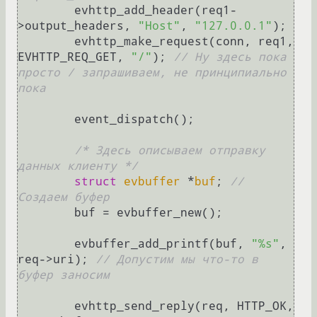
	evhttp_add_header(req1-
>output_headers, 
"Host"
, 
"127.0.0.1"
);

	evhttp_make_request(conn, req1, 
EVHTTP_REQ_GET, 
"/"
); 
// Ну здесь пока 
просто / запрашиваем, не принципиально 
пока
	event_dispatch();

/* Здесь описываем отправку 
данных клиенту */
struct
evbuffer
 *
buf
;
// 
Создаем буфер
	buf = evbuffer_new();

	evbuffer_add_printf(buf, 
"%s"
, 
req->uri); 
// Допустим мы что-то в 
буфер заносим
	evhttp_send_reply(req, HTTP_OK, 