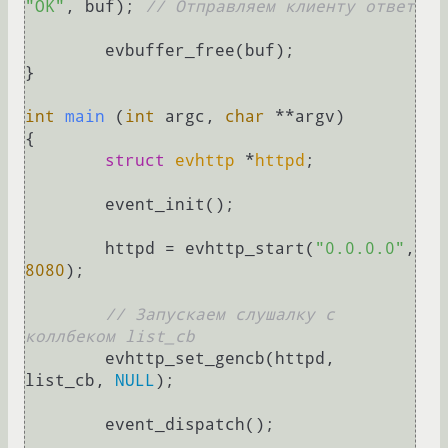
"OK"
, buf); 
// Отправляем клиенту ответ
	evbuffer_free(buf);

}

int
main
(
int
 argc, 
char
 **argv)
{

struct
evhttp
 *
httpd
;
	event_init();

	httpd = evhttp_start(
"0.0.0.0"
, 
8080
);

// Запускаем слушалку с 
коллбеком list_cb
	evhttp_set_gencb(httpd, 
list_cb, 
NULL
);

	event_dispatch();
