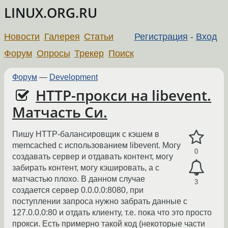
LINUX.ORG.RU
Новости
Галерея
Статьи
Регистрация
-
Вход
Форум
Опросы
Трекер
Поиск
Форум
—
Development
HTTP-прокси на libevent.
Матчасть Си.
Пишу HTTP-балансировщик с кэшем в
memcached с использованием libevent. Могу
0
создавать сервер и отдавать контент, могу
забирать контент, могу кэшировать, а с
матчастью плохо. В данном случае
3
создается сервер 0.0.0.0:8080, при
поступлении запроса нужно забрать данные с
127.0.0.0:80 и отдать клиенту, т.е. пока что это просто
прокси. Есть примерно такой код (некоторые части