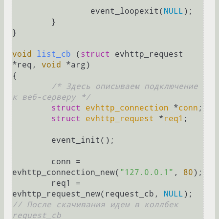
		event_loopexit(
NULL
);

	}

}

void
list_cb
(
struct
 evhttp_request 
*req, 
void
 *arg)
{

/* Здесь описываем подключение 
к веб-серверу */
struct
evhttp_connection
 *
conn
;
struct
evhttp_request
 *
req1
;
	event_init();

	conn = 
evhttp_connection_new(
"127.0.0.1"
, 
80
);

	req1 = 
evhttp_request_new(request_cb, 
NULL
); 
// После скачивания идем в коллбек 
request_cb