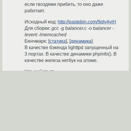
если гвоздями прибить, то оно даже
работает.
Исходный код:
http://pastebin.com/9pty4yiH
Для сборки:
gcc -g balancer.c -o balancer -
levent -lmemcached
Бенчмарк: [
статика
], [
динамика
]
В качестве бэкенда lighttpd запущенный на
3 портах. В качестве динамики phpinfo(). В
качестве железа нетбук на атоме.
Что работает:
- Балансировка round-robin
- Кэш в memcached
Что не работает:
- Передача заголовков от клиента серверу
(Cookie, UserAgent и пр.)
- Передача заголовков от сервера клиенту
(ContentType и пр.)
- Нет конфига
- Весь нетекстовый контент от сервера