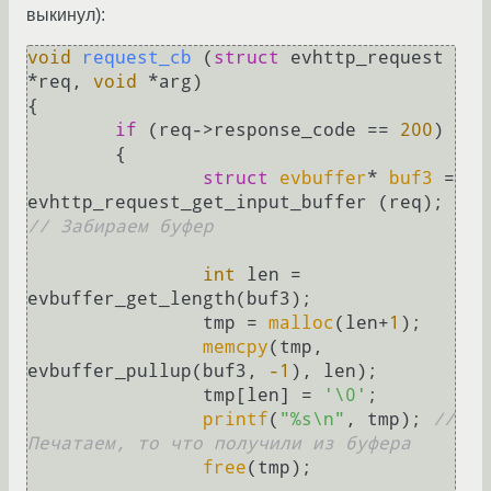
выкинул):
void
request_cb
(
struct
 evhttp_request 
*req, 
void
 *arg)
{

if
 (req->response_code == 
200
)

	{

struct
evbuffer
* 
buf3
 =
evhttp_request_get_input_buffer (req); 
// Забираем буфер
int
 len = 
evbuffer_get_length(buf3);

		tmp = 
malloc
(len+
1
);

memcpy
(tmp, 
evbuffer_pullup(buf3, 
-1
), len);

		tmp[len] = 
'\0'
;

printf
(
"%s\n"
, tmp); 
// 
Печатаем, то что получили из буфера
free
(tmp);
