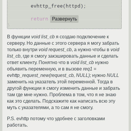
	evhttp_free(httpd);

return
0
;

Развернуть
В функции
void list_cb
я создаю подключение к
серверу. Но данные с этого сервера я могу забрать
только внутри
void request_cb
, а нужно чтобы в
void
list_cb
, где я смогу закэшировать данные и сделать
ответ клиенту. Понятно что в
void list_cb
нужно
объявить переменную, и в вызове
req1 =
evhttp_request_new(request_cb, NULL);
нужно
NULL
заменить на указатель этой переменной. Тогда в
другой функции я смогу изменить данные и забрать
там где мне нужно. Проблема в том, что я не знаю
как это сделать. Подскажите как написать всю эту
муть с указателями, а то сам я не смогу.
P.S. evhttp потому что удобнее с заголовками
работать.