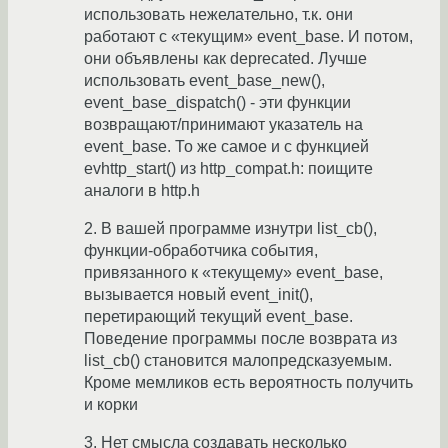
использовать нежелательно, т.к. они
работают с «текущим» event_base. И потом,
они объявлены как deprecated. Лучше
использовать event_base_new(),
event_base_dispatch() - эти функции
возвращают/принимают указатель на
event_base. То же самое и с функцией
evhttp_start() из http_compat.h: поищите
аналоги в http.h
2. В вашей программе изнутри list_cb(),
функции-обработчика события,
привязанного к «текущему» event_base,
вызывается новый event_init(),
перетирающий текущий event_base.
Поведение программы после возврата из
list_cb() становится малопредсказуемым.
Кроме мемликов есть вероятность получить
и корки
3. Нет смысла создавать несколько