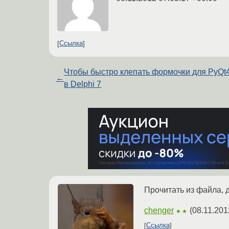
Ссылка
Чтобы быстро клепать формочки для PyQt4
←
в Delphi 7
Прочитать из файла, 
chenger
(
08.11.201
★★
Ссылка