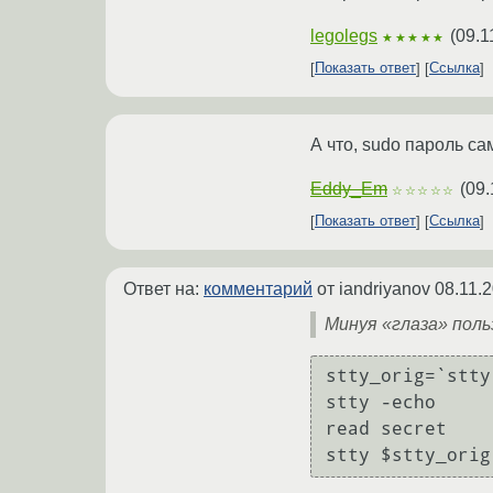
legolegs
(
09.1
★★★★★
Показать ответ
Ссылка
А что, sudo пароль с
Eddy_Em
(
09.
☆☆☆☆☆
Показать ответ
Ссылка
Ответ на:
комментарий
от iandriyanov
08.11.
Минуя «глаза» поль
stty_orig=`stty 
stty -echo

read secret
