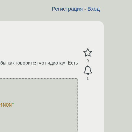
Регистрация
-
Вход
0
бы как говорится «от идиота». Есть
1
$NON
"