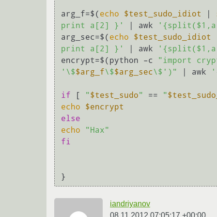
arg_f=$(
echo
$test_sudo_idiot
 | 
print a[2] }'
 | awk 
'{split($1,a
arg_sec=$(
echo
$test_sudo_idiot
 
print a[2] }'
 | awk 
'{split($1,a
encrypt=$(python –c 
"import cryp
'\$
$arg_f
\$
$arg_sec
\$')"
 | awk 
'
if
 [ 
"
$test_sudo
"
 == 
"
$test_sudo
echo
$encrypt
else
echo
"Нах"
fi
iandriyanov
08.11.2012 07:05:17 +00:00