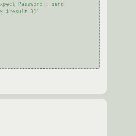
xpect Password:; send 
x $result 3]'