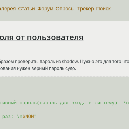
алерея
Статьи
Форум
Опросы
Трекер
Поиск
оля от пользователя
разом проверить, пароль из shadow. Нужно это для того что
зования нужен верный пароль судо.
тивный пароль(пароль для входа в систему): \n
 раз: \n
$NON
"