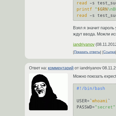
read
printf
"
$GRN
\nВ
read
Взял я значит пароль
ждут ввода. Можли ис
iandriyanov
(
08.11.201
Показать ответы
Ссылка
Ответ на:
комментарий
от iandriyanov
08.11.
Можно поюзать expect,
#!/bin/bash
USER=`
whoami
`

PASSWD=
"secret"