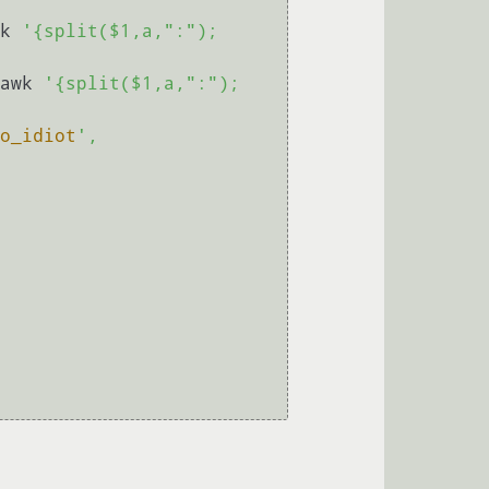
k 
'{split($1,a,":"); 
awk 
'{split($1,a,":"); 
o_idiot
', 