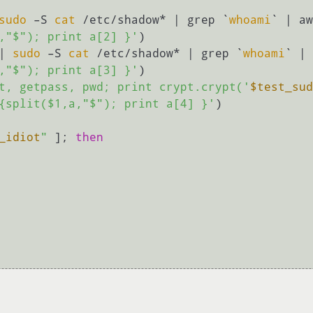
sudo
 –S 
cat
 /etc/shadow* | grep `
whoami
` | aw
,"$"); print a[2] }'
)

| 
sudo
 –S 
cat
 /etc/shadow* | grep `
whoami
` | 
,"$"); print a[3] }'
)

t, getpass, pwd; print crypt.crypt('
$test_sud
{split($1,a,"$"); print a[4] }'
)

_idiot
"
 ]; 
then