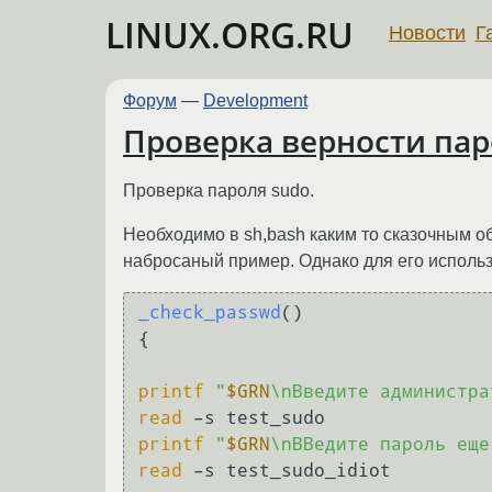
LINUX.ORG.RU
Новости
Г
Форум
—
Development
Проверка верности пар
Проверка пароля sudo.
Необходимо в sh,bash каким то сказочным об
набросаный пример. Однако для его исполь
_check_passwd
()

{

printf
"
$GRN
\nВведите администра
read
printf
"
$GRN
\nВВедите пароль еще
read
 –s test_sudo_idiot
