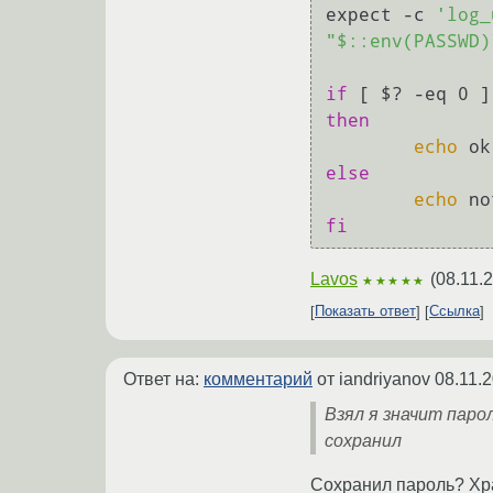
expect -c 
'log_
"$::env(PASSWD)
if
then
echo
else
echo
fi
Lavos
(
08.11.
★★★★★
Показать ответ
Ссылка
Ответ на:
комментарий
от iandriyanov
08.11.
Взял я значит паро
сохранил
Сохранил пароль? Хра