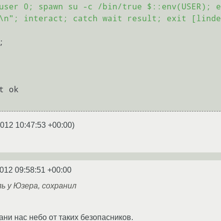
user 0; spawn su -c /bin/true $::env(USER); e
\n"; interact; catch wait result; exit [linde
2012 10:47:53 +00:00
)
2012 09:58:51 +00:00
ль у Юзера, сохранил
ни нас небо от таких безопасников.