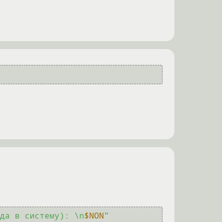
да в систему): \n
$NON
"