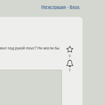
Регистрация
-
Вход
мент под рукой msvc? Не могли бы
0
2