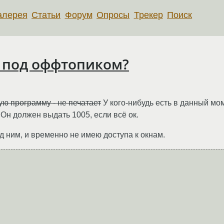
алерея
Статьи
Форум
Опросы
Трекер
Поиск
о под оффтопиком?
ую программу - не печатает
У кого-нибудь есть в данный мо
 Он должен выдать 1005, если всё ок.
од ним, и временно не имею доступа к окнам.