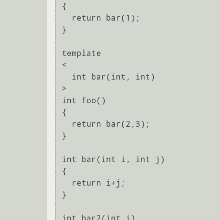
{

  return bar(1);

}

template

<

  int bar(int, int)

>

int foo()

{

  return bar(2,3);

}

int bar(int i, int j)

{

  return i+j;

}

int bar2(int i)
