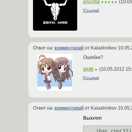
encyrtid
(
10.05
★★★★★
Ссылка
Ответ на:
комментарий
от Kalashnikov
10.05.
Ошибки?
dmfd
(
10.05.2012 15
★
Ссылка
Ответ на:
комментарий
от Kalashnikov
10.05.
Выхлоп
...\bar.cpp(32)