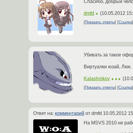
Спасибо, добрый чело
dmfd
(
10.05.2012 15
★
Показать ответы
Ссылка
Убивать за такое офо
Виртуалки юзай, Люк.
Kalashnikov
(
10.
★★★
Показать ответы
Ссылка
Ответ на:
комментарий
от dmfd
10.05.2012 15
На MSVS 2010 не рабо