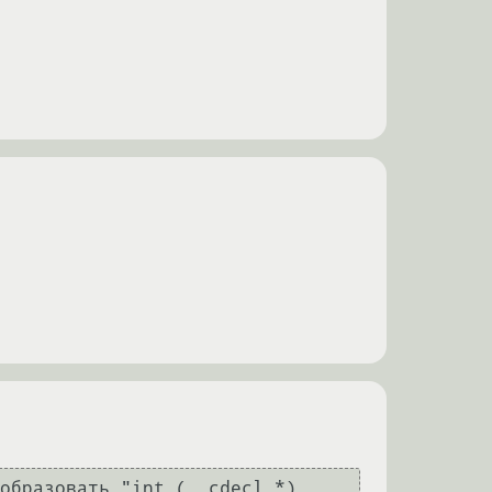
образовать "int (__cdecl *)