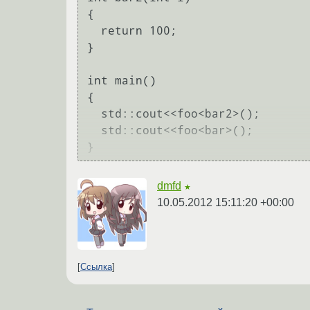
{

  return 100;

}

int main()

{

  std::cout<<foo<bar2>();

  std::cout<<foo<bar>();

dmfd
★
10.05.2012 15:11:20 +00:00
Ссылка