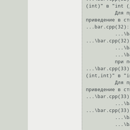
(int)" в "int (
          Для преобразования требуется reinterpret_cast, приведение в стиле С или 
приведение в ст
...bar.cpp(32):
          ...\bar.cpp(15): см. объявление "foo"

...\bar.cpp(32)
          ...\bar.cpp(15): может быть "int foo<int bar2(int)>(void)"

          ...\bar.cpp(6): или       "int foo<int bar2(int)>(void)"

          при попытке сопоставить список аргументов "(void)"

...\bar.cpp(33)
(int,int)" в "i
          Для преобразования требуется reinterpret_cast, приведение в стиле С или 
приведение в ст
...\bar.cpp(33)
          ...\bar.cpp(6): см. объявление "foo"

...\bar.cpp(33)
          ...\bar.cpp(15): может быть "int foo<int bar(int,int)>(void)"

          ...\bar.cpp(6): или       "int foo<int bar(int,int)>(void)"
