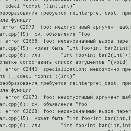
__cdecl *const )(int,int)"

иле функции

 error C2973: foo: недопустимый аргумент шабл
: error C2668: foo: неоднозначный вызов перег
: error C2440: specialization: невозможно пре
nt (__cdecl *const )(int)"

иле функции

: error C2973: foo: недопустимый аргумент шаб
: error C2668: foo: неоднозначный вызов перег