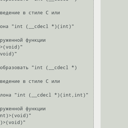
она "int (__cdecl *)(int)"

руженной функции

образовать "int (__cdecl *)
лона "int (__cdecl *)(int,int)"

руженной функции
