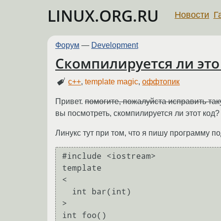
LINUX.ORG.RU
Новости
Г
Форум
—
Development
Скомпилируется ли эт
c++
,
template magic
,
оффтопик
Привет.
помогите, пожалуйста исправить так
вы посмотреть, скомпилируется ли этот код?
Линукс тут при том, что я пишу программу п
#include <iostream>

template

<

  int bar(int)

>

int foo()
