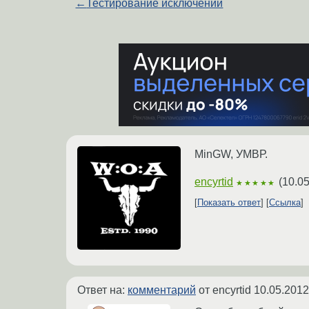
←
Тестирование исключений
MinGW, УМВР.
encyrtid
(
10.05
★★★★★
Показать ответ
Ссылка
Ответ на:
комментарий
от encyrtid
10.05.2012