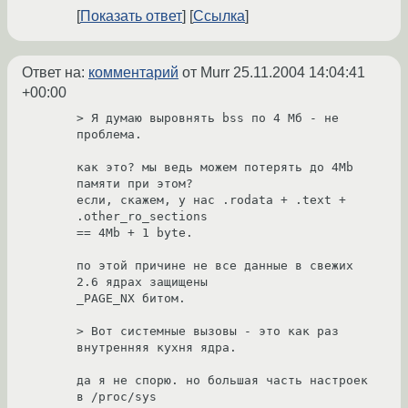
Показать ответ
Ссылка
Ответ на:
комментарий
от Murr
25.11.2004 14:04:41
+00:00
> Я думаю выровнять bss по 4 Мб - не 
проблема.

как это? мы ведь можем потерять до 4Mb 
памяти при этом?

если, скажем, у нас .rodata + .text + 
.other_ro_sections

== 4Mb + 1 byte.

по этой причине не все данные в свежих 
2.6 ядрах защищены

_PAGE_NX битом.

> Вот системные вызовы - это как раз 
внутренняя кухня ядра.

да я не спорю. но большая часть настроек 
в /proc/sys
