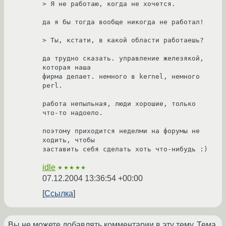
> Я не работаю, когда не хочется.

да я бы тогда вообще никогда не работал!

> Ты, кстати, в какой области работаешь?

да трудно сказать. управление железякой, 
которая наша

фирма делает. немного в kernel, немного 
perl.

работа непыльная, люди хорошие, только 
что-то надоело.

поэтому приходится неделми на форумы не 
ходить, чтобы

заставить себя сделать хоть что-нибудь :)
idle
★★★★★
07.12.2004 13:36:54 +00:00
Ссылка
Вы не можете добавлять комментарии в эту тему. Тема