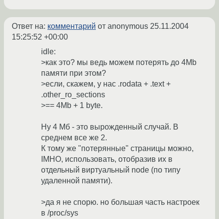
Ответ на:
комментарий
от anonymous
25.11.2004
15:25:52 +00:00
idle:
>как это? мы ведь можем потерять до 4Mb
памяти при этом?
>если, скажем, у нас .rodata + .text +
.other_ro_sections
>== 4Mb + 1 byte.
Ну 4 Мб - это вырожденный случай. В
среднем все же 2.
К тому же "потерянные" страницы можно,
IMHO, использовать, отобразив их в
отдельный виртуальный node (по типу
удаленной памяти).
>да я не спорю. но большая часть настроек
в /proc/sys