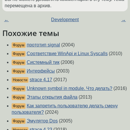
перемещена в архив.
←
Development
→
Похожие темы
прототип signal
(2004)
Форум
Cоответствие WinApi и Linux Syscalls
(2010)
Форум
Системный тик
(2006)
Форум
Интерфейсы
(2003)
Форум
strace 4.17
(2017)
Новости
Unknown symbol in module. Что делать?
(2016)
Форум
Этапы открытия файла
(2013)
Форум
Как запретить пользователю делать смену
Форум
пользователя?
(2024)
Эмулятор Dos
(2005)
Форум
strace 4.23
(2018)
Новости