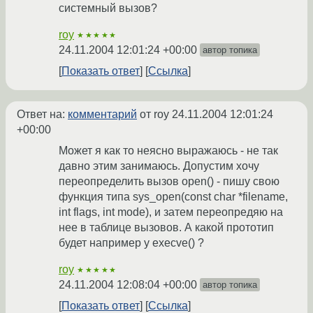
системный вызов?
roy
★★★★★
24.11.2004 12:01:24 +00:00
автор топика
Показать ответ
Ссылка
Ответ на:
комментарий
от roy
24.11.2004 12:01:24
+00:00
Может я как то неясно выражаюсь - не так
давно этим занимаюсь. Допустим хочу
переопределить вызов open() - пишу свою
функция типа sys_open(const char *filename,
int flags, int mode), и затем переопредяю на
нее в таблице вызовов. А какой прототип
будет например у execve() ?
roy
★★★★★
24.11.2004 12:08:04 +00:00
автор топика
Показать ответ
Ссылка