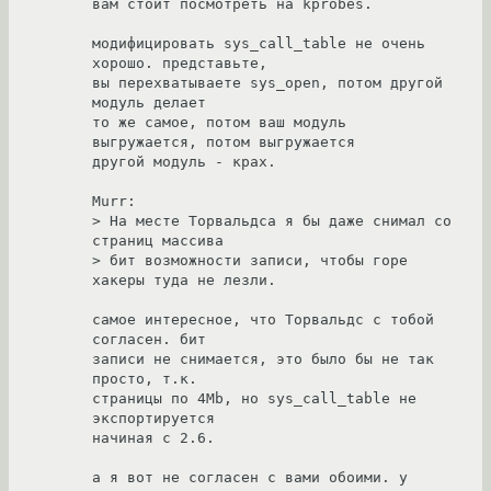
вам стоит посмотреть на kprobes.

модифицировать sys_call_table не очень 
хорошо. представьте,

вы перехватываете sys_open, потом другой 
модуль делает

то же самое, потом ваш модуль 
выгружается, потом выгружается

другой модуль - крах.

Murr:

> На месте Торвальдса я бы даже снимал со 
страниц массива

> бит возможности записи, чтобы горе 
хакеры туда не лезли.

самое интересное, что Торвальдс с тобой 
согласен. бит

записи не снимается, это было бы не так 
просто, т.к.

страницы по 4Mb, но sys_call_table не 
экспортируется

начиная с 2.6.

а я вот не согласен с вами обоими. у 