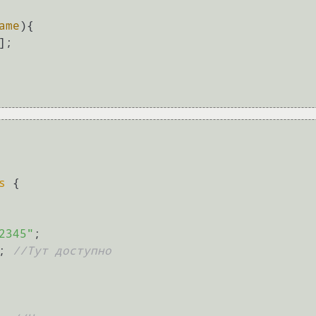
ame
)
{

];

s
{

2345"
;

; 
//Тут доступно