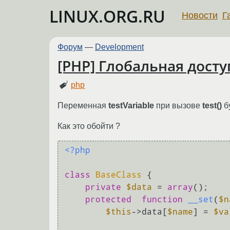
LINUX.ORG.RU
Новости
Г
Форум
—
Development
[PHP] Глобальная дост
php
Переменная
testVariable
при вызове
test()
б
Как это обойти ?
<?php
class
BaseClass
{

private
$data
 = 
array
();

protected
function
__set
(
$n
$this
->data[
$name
] = 
$va