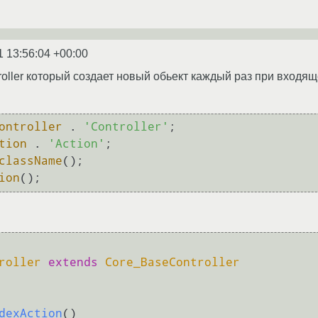
1 13:56:04 +00:00
roller который создает новый обьект каждый раз при входящ
ontroller
 . 
'Controller'
tion
 . 
'Action'
className
ion
roller
extends
Core_BaseController
dexAction
(
)
