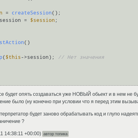
n
 = 
createSession
();

session = 
$session
;

stAction
(
)

p
(
$this
->session); 
// Нет значения
е будет опять создаваться уже НОВЫЙ обьект и в нем не 
ние было (ну конечно при условии что я перед этим вызыва
терпретатор будет заново обрабатывать код и глупо надеят
аничение ?
1 14:38:11 +00:00
)
автор топика