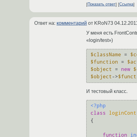
Показать ответ
Ссылка
Ответ на:
комментарий
от KRoN73
04.12.201
У меня есть FrontCont
«login/test»)
$className
 = 
$c
$function
 = 
$ac
$object
 = 
new
$
$object
->
$funct
И тестовый класс.
<?php
class
loginCont
{

function
in