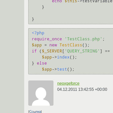
echo
$this
->testVariable
    }

<?php
require_once
'TestClass.php'
$app
 = 
new
TestClass
if
 (
$_SERVER
[
'QUERY_STRING'
] == 
$app
->
index
();

} 
else
$app
->
test
neoxgeforce
04.12.2011 13:42:55 +00:00
Ссылка