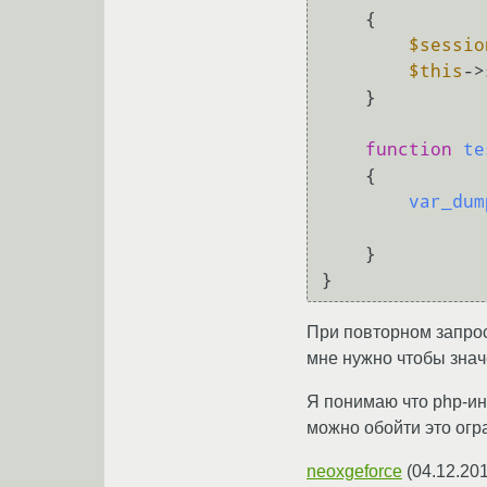
{

$sessio
$this
->
    }

function
te
{       

var_dum
    }

При повторном запрос
мне нужно чтобы значе
Я понимаю что php-ин
можно обойти это огр
neoxgeforce
(
04.12.201