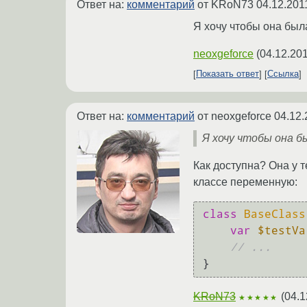
Ответ на:
комментарий
от KRoN73
04.12.201
Я хочу чтобы она был
neoxgeforce
(
04.12.201
Показать ответ
Ссылка
Ответ на:
комментарий
от neoxgeforce
04.12.
Я хочу чтобы она б
Как доступна? Она у 
классе переменную:
class
BaseClass
var
$testVa
// ...
KRoN73
(
04.1
★★★★★