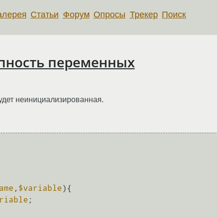
алерея
Статьи
Форум
Опросы
Трекер
Поиск
упность переменных
удет неинициализированная.
ame
,
$variable
)
{

riable
;
