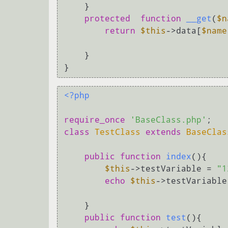
    }

protected
function
__get
(
$n
return
$this
->data[
$name
    }

<?php
require_once
'BaseClass.php'
class
TestClass
extends
BaseClas
public
function
index
(
)
{

$this
->testVariable = 
"1
echo
$this
->testVariable
    }

public
function
test
(
)
{
