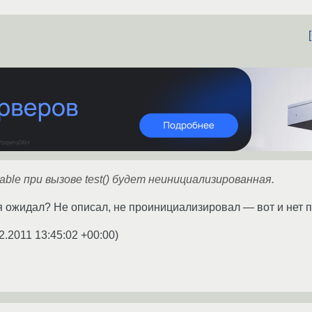
able при вызове test() будет неинициализированная.
я ожидал? Не описал, не проинициализировал — вот и нет п
2.2011 13:45:02 +00:00
)