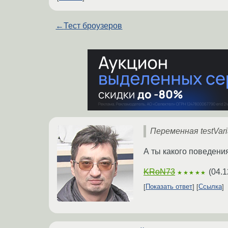
←
Тест броузеров
Переменная testVari
А ты какого поведени
KRoN73
(
04.1
★★★★★
Показать ответ
Ссылка