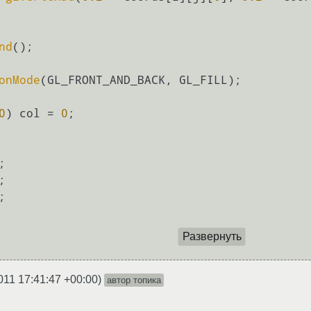
nd
();

onMode
(GL_FRONT_AND_BACK, GL_FILL);

0
) col = 
0
;

;

;

;

Развернуть
011 17:41:47 +00:00
)
автор топика