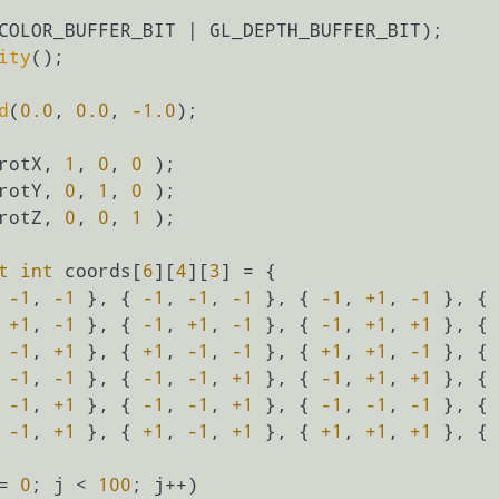
COLOR_BUFFER_BIT | GL_DEPTH_BUFFER_BIT);

ity
();

d
(
0.0
, 
0.0
, 
-1.0
);

rotX, 
1
, 
0
, 
0
 );

rotY, 
0
, 
1
, 
0
 );

rotZ, 
0
, 
0
, 
1
 );

t
int
 coords[
6
][
4
][
3
] = {

 
-1
, 
-1
 }, { 
-1
, 
-1
, 
-1
 }, { 
-1
, 
+1
, 
-1
 }, { 
 
+1
, 
-1
 }, { 
-1
, 
+1
, 
-1
 }, { 
-1
, 
+1
, 
+1
 }, { 
 
-1
, 
+1
 }, { 
+1
, 
-1
, 
-1
 }, { 
+1
, 
+1
, 
-1
 }, { 
 
-1
, 
-1
 }, { 
-1
, 
-1
, 
+1
 }, { 
-1
, 
+1
, 
+1
 }, { 
 
-1
, 
+1
 }, { 
-1
, 
-1
, 
+1
 }, { 
-1
, 
-1
, 
-1
 }, { 
 
-1
, 
+1
 }, { 
+1
, 
-1
, 
+1
 }, { 
+1
, 
+1
, 
+1
 }, { 
= 
0
; j < 
100
; j++)
