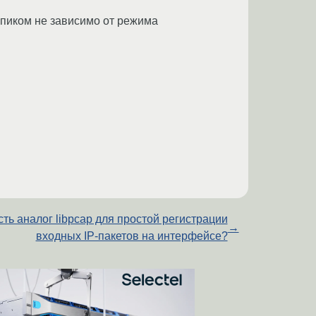
опиком не зависимо от режима
сть аналог libpcap для простой регистрации
→
входных IP-пакетов на интерфейсе?