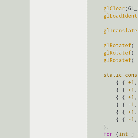
glClear
(GL_
glLoadIdent
glTranslate
glRotatef
( 
glRotatef
( 
glRotatef
( 
static
cons
        { { 
+1
,
        { { 
+1
,
        { { 
+1
,
        { { 
-1
,
        { { 
+1
,
        { { 
-1
,
    };

for
 (
int
 j 