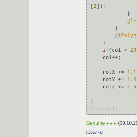
[
2
]);

            }

glE
        }

glPolyg
    }

if
(col > 
20
    col++;

    rotX += 
1.1
    rotY += 
1.4
    rotZ += 
1.6
}

[[/code]]
Genuine
(
09.10.2
★★★
Ссылка