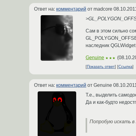
Ответ на:
комментарий
от madcore
08.10.201
>GL_POLYGON_OFFSE
Сам в этом сильно со
GL_POLYGON_OFFSET_F
наследник QGLWidget 
Genuine
(
08.10.2
★★★
Показать ответ
Ссылка
Ответ на:
комментарий
от Genuine
08.10.201
Т.е., выделить самодо
Да и как-будто недост
Попробую искать в 