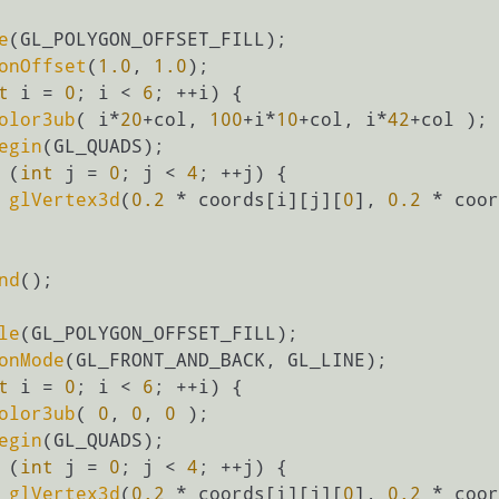
e
(GL_POLYGON_OFFSET_FILL);

onOffset
(
1.0
, 
1.0
);

t
 i = 
0
; i < 
6
; ++i) {

olor3ub
( i*
20
+col, 
100
+i*
10
+col, i*
42
+col );

egin
(GL_QUADS);

 (
int
 j = 
0
; j < 
4
; ++j) {

glVertex3d
(
0.2
 * coords[i][j][
0
], 
0.2
 * coor
nd
();

le
(GL_POLYGON_OFFSET_FILL);

onMode
(GL_FRONT_AND_BACK, GL_LINE);

t
 i = 
0
; i < 
6
; ++i) {

olor3ub
( 
0
, 
0
, 
0
 );

egin
(GL_QUADS);

 (
int
 j = 
0
; j < 
4
; ++j) {

glVertex3d
(
0.2
 * coords[i][j][
0
], 
0.2
 * coor