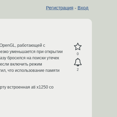
Регистрация
-
Вход
 OpenGL, работающей с
резко уменьшается при открытии
0
азу бросился на поиски утечек
, если включить режим
2
ил, что использование памяти
ту встроенная ati x1250 со