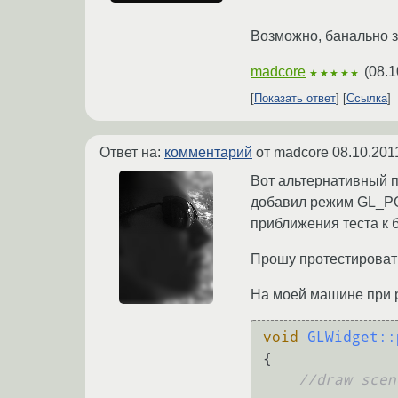
Возможно, банально з
madcore
(
08.1
★★★★★
Показать ответ
Ссылка
Ответ на:
комментарий
от madcore
08.10.201
Вот альтернативный пр
добавил режим GL_PO
приближения теста к 
Прошу протестироват
На моей машине при р
void
GLWidget::
{

//draw scen