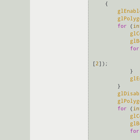
    {

glEnabl
glPolyg
for
 (
in
glC
glB
for
[
2
]);

            }

glE
        }

glDisab
glPolyg
for
 (
in
glC
glB
for