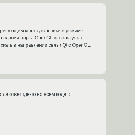
t, рисующим многоугольники в режиме
оздания порта OpenGL используется
скать в направлении связи Qt с OpenGL.
а ответ где-то во всем коде :)