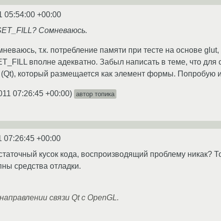
1 05:54:00 +00:00
T_FILL? Сомневаюсь.
мневаюсь, т.к. потребление памяти при тесте на основе glu
ILL вполне адекватно. Забыл написать в теме, что для с
(Qt), который размещается как элемент формы. Попробую и
011 07:26:45 +00:00
)
автор топика
1 07:26:45 +00:00
статочный кусок кода, воспроизводящий проблему никак? Тогд
пны средства отладки.
направлении связи Qt с OpenGL.