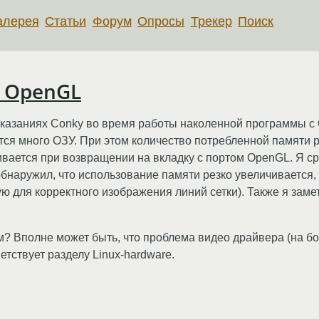
алерея
Статьи
Форум
Опросы
Трекер
Поиск
 OpenGL
показаниях Conky во время работы наколенной программы с
тся много ОЗУ. При этом количество потребленной памяти 
чивается при возвращении на вкладку с портом OpenGL. Я ср
 обнаружил, что использование памяти резко увеличивается
для корректного изображения линий сетки). Также я замет
м? Вполне может быть, что проблема видео драйвера (на бор
тствует разделу Linux-hardware.