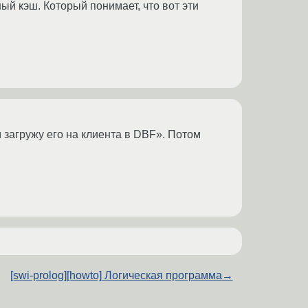
ый кэш. Который понимает, что вот эти
 загружу его на клиента в DBF». Потом
[swi-prolog][howto] Логическая программа
→