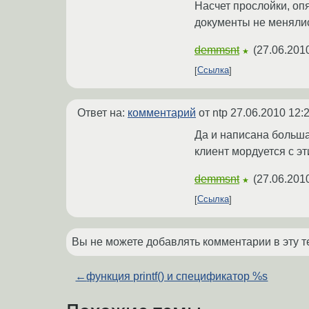
Насчет прослойки, оп
документы не менялись
demmsnt
(
27.06.201
★
Ссылка
Ответ на:
комментарий
от ntp
27.06.2010 12:
Да и написана больша
клиент мордуется с эт
demmsnt
(
27.06.201
★
Ссылка
Вы не можете добавлять комментарии в эту т
←
функция printf() и спецификатор %s