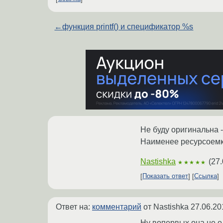
←
функция printf() и спецификатор %s
Не буду оригинальна 
Наименее ресурсоемки
Nastishka
(
27.
★★★★★
Показать ответ
Ссылка
Ответ на:
комментарий
от Nastishka
27.06.20
Ну вопервых она не о