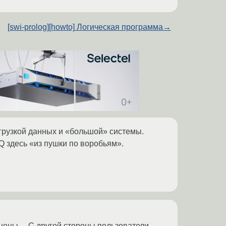
[swi-prolog][howto] Логическая программа
→
грузкой данных и «большой» системы.
Q здесь «из пушки по воробьям».
ены.... С другой стороны пользователи