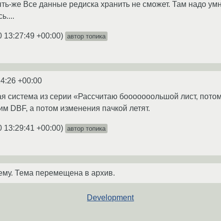
ять-же Все данные редиска хранить не сможет. Там надо умн
....
0 13:27:49 +00:00
)
автор топика
24:26 +00:00
я система из серии «Рассчитаю бооооооольшой лист, потом
им DBF, а потом изменения пачкой летят.
0 13:29:41 +00:00
)
автор топика
ему. Тема перемещена в архив.
Development