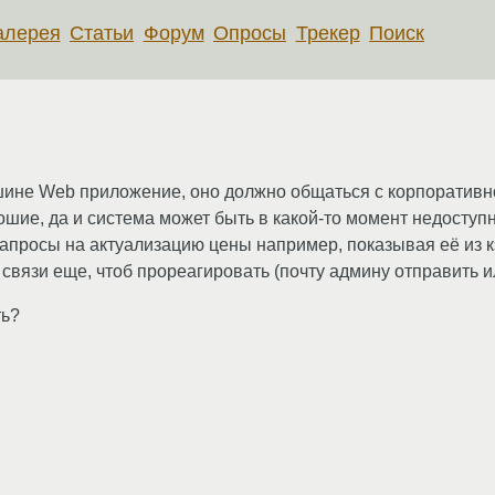
алерея
Статьи
Форум
Опросы
Трекер
Поиск
шине Web приложение, оно должно общаться с корпоративн
ошие, да и система может быть в какой-то момент недоступн
просы на актуализацию цены например, показывая её из кэ
связи еще, чтоб прореагировать (почту админу отправить ил
ть?