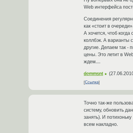
Web интерфейса пост
Соединения регулярно
как «стоит в очереди
А хочется, чтоб когд
коллбэк. А варианты с
другие. Делаем так - 
цены. Это летит в Web
ждем....
demmsnt
(
27.06.201
★
Ссылка
Точно так-же пользов
систему, обновить дан
занять). И потихоньк
всем накладно.