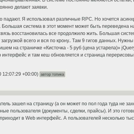
оянно делают заявки.
 падают. Я использовал различные RPC. Но хочется асинхр
». Большая система в этот момент может быть переведена н
а связь восстановилась все продолжило жить. Большая систе
 загрузкой всего и вся по крону.. Там 9 гигов данных. Нужны
пишем на страничке «Кисточка - 5 руб (цена устарела)» jQu
 интерфейс и там кеш обновляется и страница перерисовыва
0 12:07:29 +00:00
)
автор топика
атель зашел на страницу (а он может по пол года туда не з
ные пользователя (документы, сделки, прайсы). И это готов
у приходит в Web интерфейс. А пользователей несколько тыс