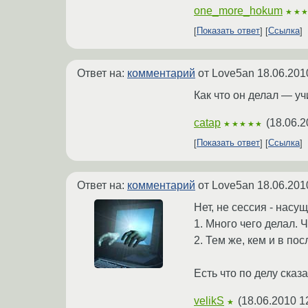
one_more_hokum
★★
Показать ответ
Ссылка
Ответ на:
комментарий
от Love5an
18.06.201
Как что он делал — уч
catap
(
18.06.2
★★★★★
Показать ответ
Ссылка
Ответ на:
комментарий
от Love5an
18.06.201
Нет, не сессия - нас
1. Много чего делал. 
2. Тем же, кем и в по
Есть что по делу сказ
velikS
(
18.06.2010 1
★