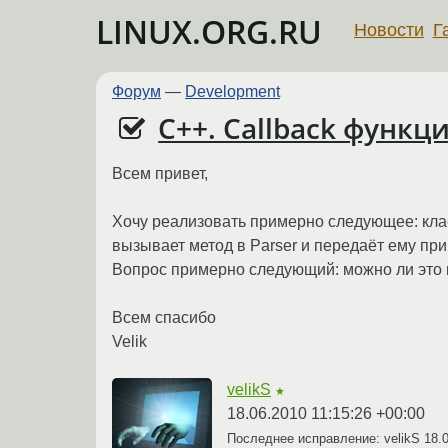
LINUX.ORG.RU
Новости
Г
Форум
—
Development
С++. Callback функц
Всем привет,
Хочу реализовать примерно следующее: класс
вызывает метод в Parser и передаёт ему пр
Вопрос примерно следующий: можно ли это ка
Всем спасибо
Velik
velikS
★
18.06.2010 11:15:26 +00:00
Последнее исправление: velikS
18.