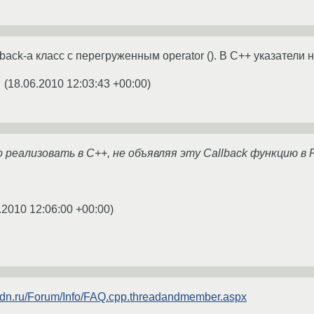
back-а класс с перегруженным operator (). В C++ указатели 
(
18.06.2010 12:03:43 +00:00
)
★
реализовать в C++, не объявляя эту Callback функцию в Pa
.2010 12:06:00 +00:00
)
/rsdn.ru/Forum/Info/FAQ.cpp.threadandmember.aspx