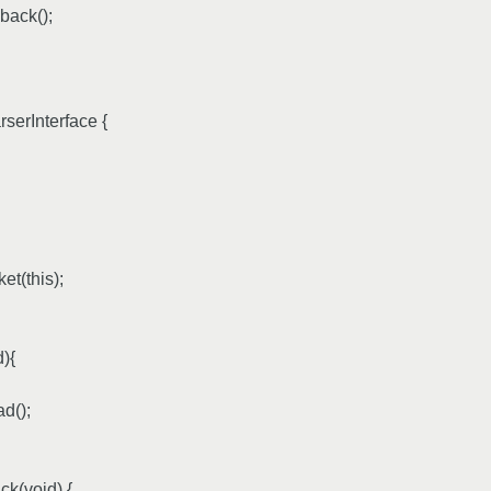
back();
rserInterface {
et(this);
){
ad();
ck(void) {