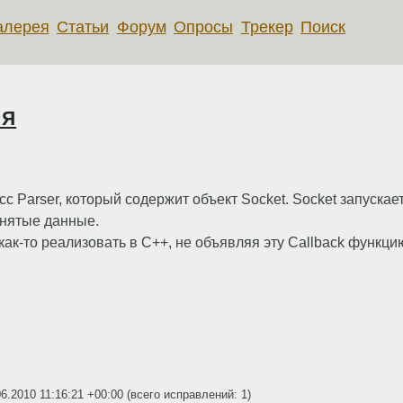
алерея
Статьи
Форум
Опросы
Трекер
Поиск
ия
 Parser, который содержит объект Socket. Socket запускае
инятые данные.
к-то реализовать в C++, не объявляя эту Callback функцию в
06.2010 11:16:21 +00:00
(всего исправлений: 1)