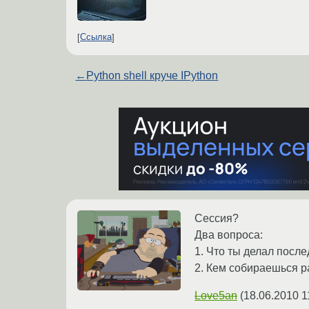
Ссылка
←
Python shell круче IPython
Сессия?
Два вопроса:
1. Что ты делал посл
2. Кем собираешься р
Love5an
(
18.06.2010 1