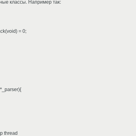
ные классы. Например так:
ck(void) = 0;
;
*_parser){
up thread