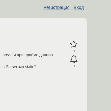
Регистрация
-
Вход
0
т thread и при приёме данных
0
 Parser как static?