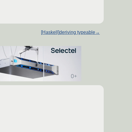
[Haskell]deriving typeable
→