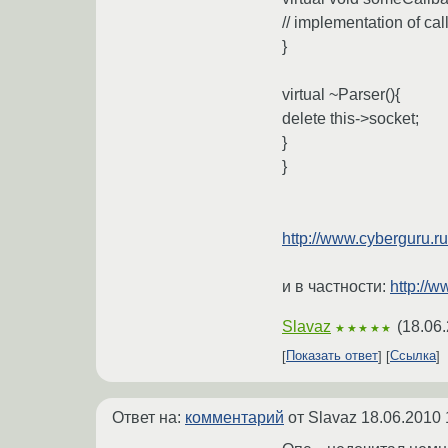
// implementation of cal
}
virtual ~Parser(){
delete this->socket;
}
}
http://www.cyberguru.r
и в частности:
http://
Slavaz
(
18.06.
★★★★★
Показать ответ
Ссылка
Ответ на:
комментарий
от Slavaz
18.06.2010 