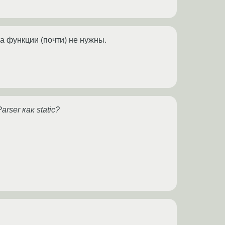
на функции (почти) не нужны.
rser как static?