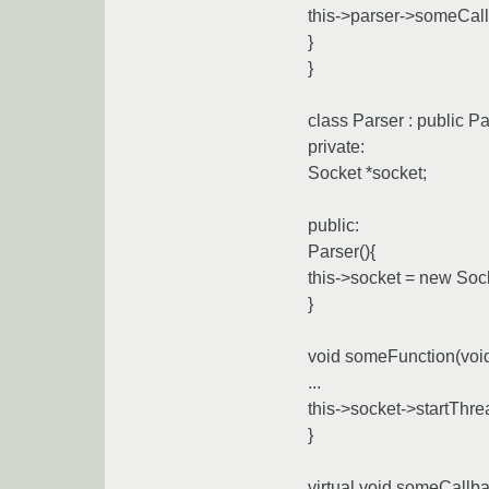
this->parser->someCall
}
}
class Parser : public Pa
private:
Socket *socket;
public:
Parser(){
this->socket = new Sock
}
void someFunction(void
...
this->socket->startThre
}
virtual void someCallba