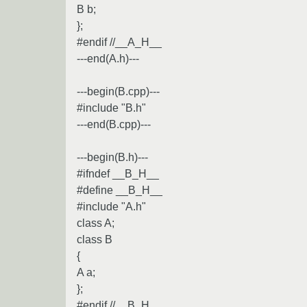
B b;
};
#endif //__A_H__
---end(A.h)---
---begin(B.cpp)---
#include "B.h"
---end(B.cpp)---
---begin(B.h)---
#ifndef __B_H__
#define __B_H__
#include "A.h"
class A;
class B
{
A a;
};
#endif //__B_H__