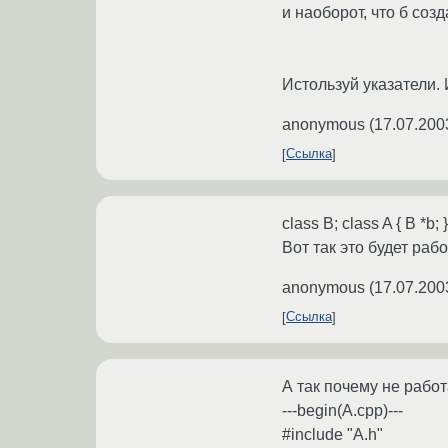
и наоборот, что б созд
Истользуй указатели. 
anonymous
(
17.07.200
Ссылка
class B; class A { B *b; }
Вот так это будет раб
anonymous
(
17.07.200
Ссылка
А так почему не рабо
---begin(A.cpp)---
#include "A.h"