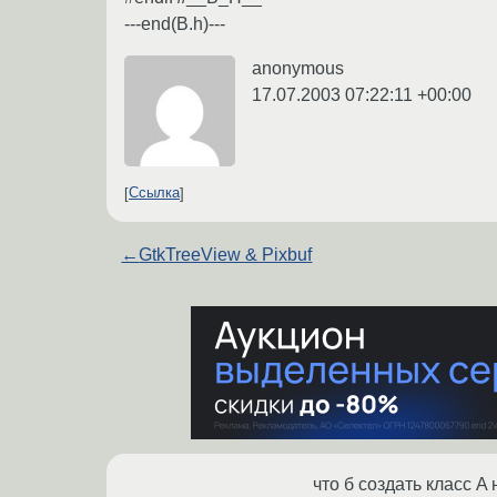
---end(B.h)---
anonymous
17.07.2003 07:22:11 +00:00
Ссылка
←
GtkTreeView & Pixbuf
что б создать класс A 