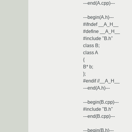
---end(A.cpp)---
---begin(A.h)---
#ifndef __A_H__
#define __A_H__
#include "B.h"
class B;
class A
{
B* b;
};
#endif //__A_H__
---end(A.h)---
---begin(B.cpp)---
#include "B.h"
---end(B.cpp)---
---begin(B.h)---