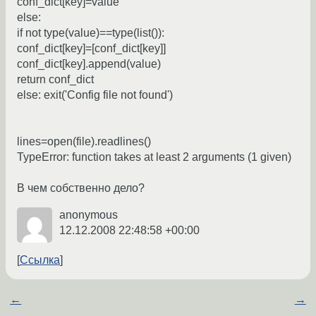
conf_dict[key]=value
else:
if not type(value)==type(list()):
conf_dict[key]=[conf_dict[key]]
conf_dict[key].append(value)
return conf_dict
else: exit('Config file not found')
lines=open(file).readlines()
TypeError: function takes at least 2 arguments (1 given)
В чем собственно дело?
anonymous
12.12.2008 22:48:58 +00:00
Ссылка
←
→