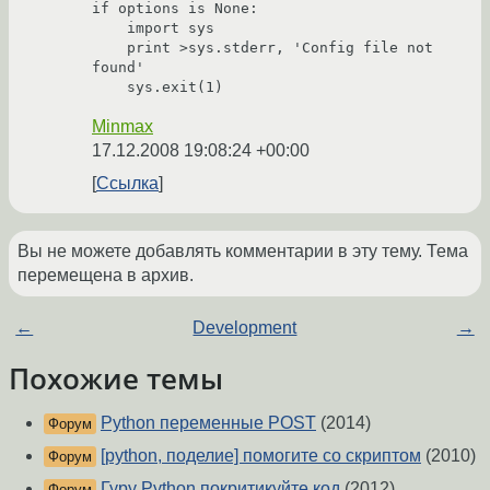
if options is None:

    import sys

    print >sys.stderr, 'Config file not 
found'

    sys.exit(1)
Minmax
17.12.2008 19:08:24 +00:00
Ссылка
Вы не можете добавлять комментарии в эту тему. Тема
перемещена в архив.
←
Development
→
Похожие темы
Python переменные POST
(2014)
Форум
[python, поделие] помогите со скриптом
(2010)
Форум
Гуру Python покритикуйте код
(2012)
Форум