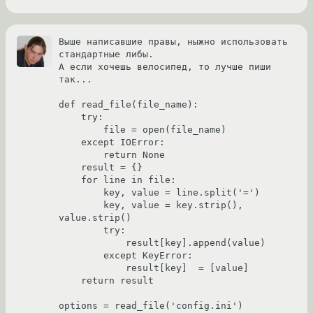
Выше написавшие правы, ныжно использовать 
стандартные либы.

А если хочешь велосипед, то лучше пиши 
так...

def read_file(file_name):

    try:

        file = open(file_name)

    except IOError:

        return None

    result = {}

    for line in file:

        key, value = line.split('=')

        key, value = key.strip(), 
value.strip()

        try:

            result[key].append(value)

        except KeyError:

            result[key]  = [value]

    return result

options = read_file('config.ini')
