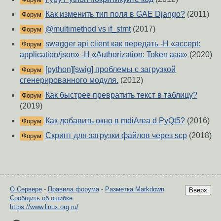
Как изменить тип поля в GAE Django?
(2011)
Форум
@multimethod vs if_stmt
(2017)
Форум
swagger api client как передать -H «accept:
Форум
application/json» -H «Authorization: Token aaa»
(2020)
[python][swig] проблемы с загрузкой
Форум
сгенерированного модуля.
(2012)
Как быстрее превратить текст в таблицу?
Форум
(2019)
Как добавить окно в mdiArea d PyQt5?
(2016)
Форум
Скрипт для загрузки файлов через scp
(2018)
Форум
О Сервере
-
Правила форума
-
Разметка Markdown
Вверх
Сообщить об ошибке
https://www.linux.org.ru/