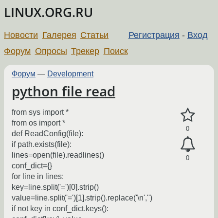
LINUX.ORG.RU
Новости
Галерея
Статьи
Регистрация
-
Вход
Форум
Опросы
Трекер
Поиск
Форум
—
Development
python file read
from sys import *
from os import *
0
def ReadConfig(file):
if path.exists(file):
lines=open(file).readlines()
0
conf_dict={}
for line in lines:
key=line.split('=')[0].strip()
value=line.split('=')[1].strip().replace('\n','')
if not key in conf_dict.keys():