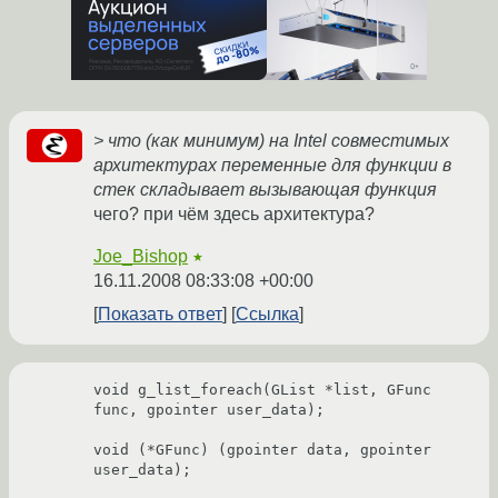
> что (как минимум) на Intel совместимых
архитектурах переменные для функции в
стек складывает вызывающая функция
чего? при чём здесь архитектура?
Joe_Bishop
★
16.11.2008 08:33:08 +00:00
Показать ответ
Ссылка
void g_list_foreach(GList *list, GFunc 
func, gpointer user_data);

void (*GFunc) (gpointer data, gpointer 
user_data);
