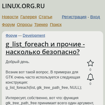
LINUX.ORG.RU
Новости
Галерея
Статьи
Регистрация
-
Вход
Форум
Опросы
Трекер
Поиск
Форум
—
Development
g_list_foreach и прочие -
насколько безопасно?
Добрый день.
0
Возник вот такой вопрос. В примерах для
GTK очень часто используется следующая
конструкция:
0
g_list_foreach(list, gtk_tree_path_free, NULL);
Интересует, собственно, вот что: функция
gtk_tree_path_free принимает всего один аргумент,