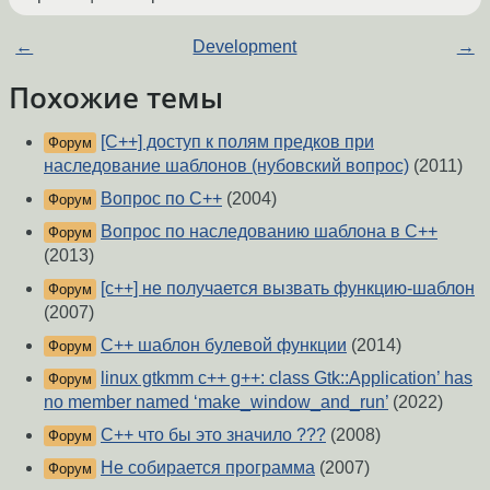
←
Development
→
Похожие темы
[C++] доступ к полям предков при
Форум
наследование шаблонов (нубовский вопрос)
(2011)
Вопрос по С++
(2004)
Форум
Вопрос по наследованию шаблона в C++
Форум
(2013)
[c++] не получается вызвать функцию-шаблон
Форум
(2007)
C++ шаблон булевой функции
(2014)
Форум
linux gtkmm c++ g++: class Gtk::Application’ has
Форум
no member named ‘make_window_and_run’
(2022)
C++ что бы это значило ???
(2008)
Форум
Не собирается программа
(2007)
Форум