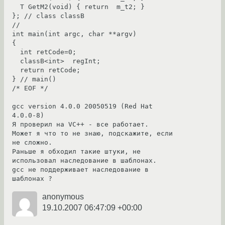
  T GetM2(void) { return  m_t2; }

}; // class classB

//

int main(int argc, char **argv)

{

  int retCode=0;

  classB<int>  regInt;

  return retCode;

} // main()

/* EOF */

gcc version 4.0.0 20050519 (Red Hat 
4.0.0-8)

Я проверил на VC++ - все работает.

Может я что то не знаю, подскажите, если 
не сложно.

Раньше я обходил такие штуки, не 
использовал наследование в шаблонах.

gcc не поддерживает наследование в 
шаблонах ?
anonymous
19.10.2007 06:47:09 +00:00