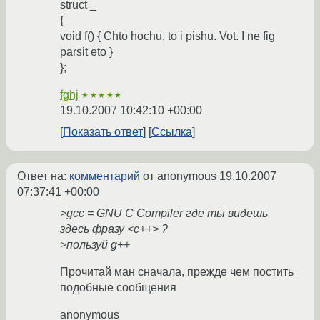
struct _
{
void f() { Chto hochu, to i pishu. Vot. I ne fig
parsit eto }
};
fghj
★★★★★
19.10.2007 10:42:10 +00:00
Показать ответ
Ссылка
Ответ на:
комментарий
от anonymous
19.10.2007
07:37:41 +00:00
>gcc = GNU C Compiler где ты видешь
здесь фразу <с++> ?
>пользуй g++
Прочитай ман сначала, прежде чем постить
подобные сообщения
anonymous