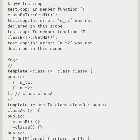
$ g++ test.cpp

test.cpp: In member function ‘T 
classB<T>::GetM1()’:

test.cpp:15: error: ‘m_t1’ was not 
declared in this scope

test.cpp: In member function ‘T 
classB<T>::GetM2()’:

test.cpp:16: error: ‘m_t2’ was not 
declared in this scope

Код:

//

template <class T>  class classA {

public:

  T  m_t1;

  T  m_t2;

}; // class classA

//

template <class T> class classB : public 
classA< T>  {

public:

  classB() {}

  ~classB() {}

public:

  T GetM1(void) { return  m_t1; }
