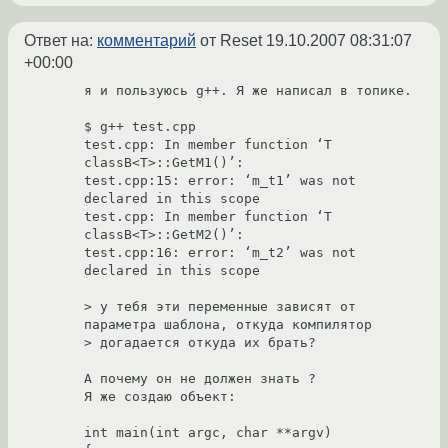
Ответ на:
комментарий
от Reset
19.10.2007 08:31:07
+00:00
я и пользуюсь g++. Я же написал в топике.

$ g++ test.cpp

test.cpp: In member function ‘T 
classB<T>::GetM1()’:

test.cpp:15: error: ‘m_t1’ was not 
declared in this scope

test.cpp: In member function ‘T 
classB<T>::GetM2()’:

test.cpp:16: error: ‘m_t2’ was not 
declared in this scope

> у тебя эти переменные зависят от 
параметра шаблона, откуда компилятор 

> догадается откуда их брать?

А почему он не должен знать ?

Я же создаю объект:

int main(int argc, char **argv)
