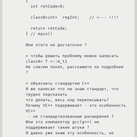
{

  int retCode=0;

  classB<int>  regInt;    // <--- !!!!

  return retCode;

} // main()

Или этого не достаточно ?

> чтобы решить проблему можно написать 
classA< T >::m_t1

Не совсем понял, расскажите по подробнее 
?

> объяснить стандартом C++

Я же написал что не знаю стандарт, что 
трудно подсказать

что делать, весь код переписывать?

Почему VC++ подерживает - это особенность 
VC++

 - не стандартизованные расширения ?

Или это компилятор gcc(g++) не 
поддерживает такие штуки ?

Я давно уже знаю эту особенность, но 