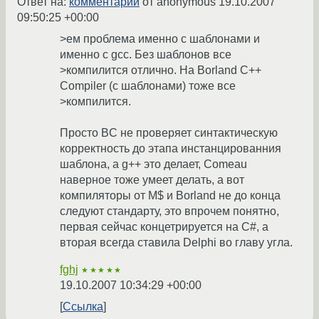
Ответ на:
комментарий
от anonymous
19.10.2007
09:50:25 +00:00
>ем проблема именно с шаблонами и
именно с gcc. Без шаблонов все
>компилится отлично. На Borland C++
Compiler (с шаблонами) тоже все
>компилится.
Просто BC не проверяет синтактическую
корректность до этапа инстанцированния
шаблона, а g++ это делает, Comeau
наверное тоже умеет делать, а вот
компиляторы от M$ и Borland не до конца
следуют стандарту, это впрочем понятно,
первая сейчас концетрируется на C#, а
вторая всегда ставила Delphi во главу угла.
fghj
★★★★★
19.10.2007 10:34:29 +00:00
Ссылка