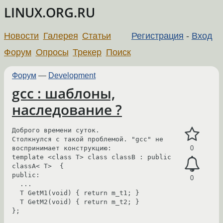
LINUX.ORG.RU
Новости
Галерея
Статьи
Регистрация
-
Вход
Форум
Опросы
Трекер
Поиск
Форум
—
Development
gcc : шаблоны,
наследование ?
Доброго времени суток.

Столкнулся с такой проблемой. "gcc" не 
воспринимает конструкцию:

0
template <class T> class classB : public 
classA< T>  {

public:

0
  ...

  T GetM1(void) { return m_t1; } 

  T GetM2(void) { return m_t2; }            

};
