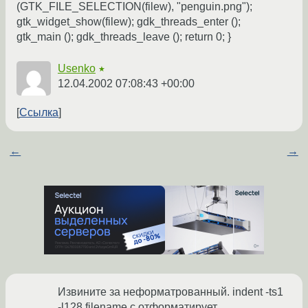
(GTK_FILE_SELECTION(filew), "penguin.png");
gtk_widget_show(filew); gdk_threads_enter ();
gtk_main (); gdk_threads_leave (); return 0; }
Usenko
★
12.04.2002 07:08:43 +00:00
Ссылка
←
→
Извините за неформатрованный. indent -ts1
-l128 filename.c отформатирует