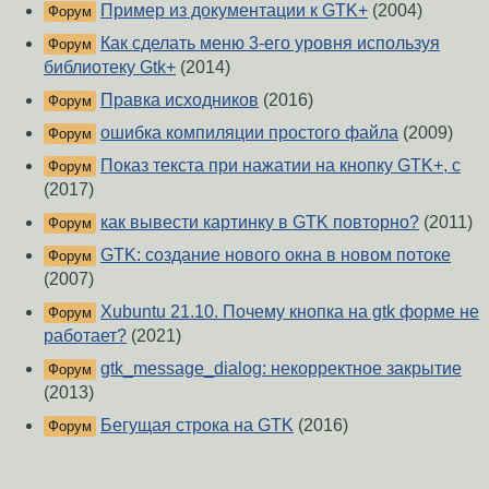
Пример из документации к GTK+
(2004)
Форум
Как сделать меню 3-его уровня используя
Форум
библиотеку Gtk+
(2014)
Правка исходников
(2016)
Форум
ошибка компиляции простого файла
(2009)
Форум
Показ текста при нажатии на кнопку GTK+, c
Форум
(2017)
как вывести картинку в GTK повторно?
(2011)
Форум
GTK: создание нового окна в новом потоке
Форум
(2007)
Xubuntu 21.10. Почему кнопка на gtk форме не
Форум
работает?
(2021)
gtk_message_dialog: некорректное закрытие
Форум
(2013)
Бегущая строка на GTK
(2016)
Форум