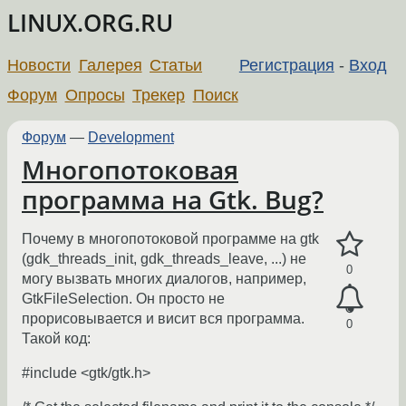
LINUX.ORG.RU
Новости
Галерея
Статьи
Регистрация
-
Вход
Форум
Опросы
Трекер
Поиск
Форум
—
Development
Многопотоковая
программа на Gtk. Bug?
Почему в многопотоковой программе на gtk
(gdk_threads_init, gdk_threads_leave, ...) не
0
могу вызвать многих диалогов, например,
GtkFileSelection. Он просто не
прорисовывается и висит вся программа.
0
Такой код:
#include <gtk/gtk.h>