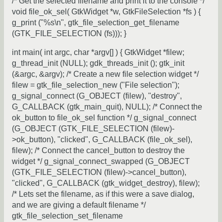
/* Get the selected filename and print it to the console */
void file_ok_sel( GtkWidget *w, GtkFileSelection *fs ) {
g_print ("%s\n", gtk_file_selection_get_filename
(GTK_FILE_SELECTION (fs))); }
int main( int argc, char *argv[] ) { GtkWidget *filew;
g_thread_init (NULL); gdk_threads_init (); gtk_init
(&argc, &argv); /* Create a new file selection widget */
filew = gtk_file_selection_new ("File selection");
g_signal_connect (G_OBJECT (filew), "destroy",
G_CALLBACK (gtk_main_quit), NULL); /* Connect the
ok_button to file_ok_sel function */ g_signal_connect
(G_OBJECT (GTK_FILE_SELECTION (filew)-
>ok_button), "clicked", G_CALLBACK (file_ok_sel),
filew); /* Connect the cancel_button to destroy the
widget */ g_signal_connect_swapped (G_OBJECT
(GTK_FILE_SELECTION (filew)->cancel_button),
"clicked", G_CALLBACK (gtk_widget_destroy), filew);
/* Lets set the filename, as if this were a save dialog,
and we are giving a default filename */
gtk_file_selection_set_filename